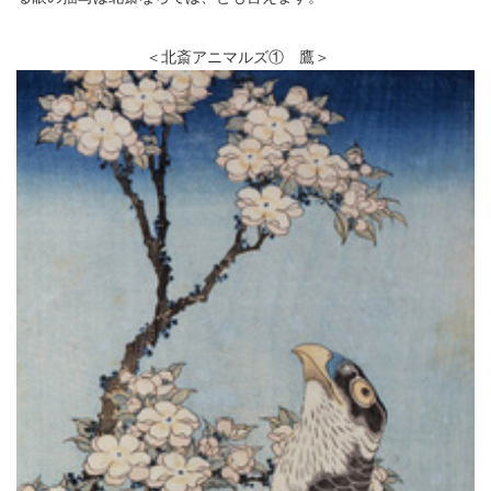
＜北斎アニマルズ① 鷹＞