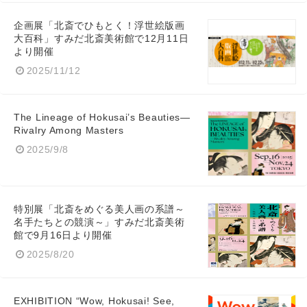
企画展「北斎でひもとく！浮世絵版画
大百科」すみだ北斎美術館で12月11日
より開催
2025/11/12
The Lineage of Hokusai’s Beauties—
Rivalry Among Masters
2025/9/8
特別展「北斎をめぐる美人画の系譜～
名手たちとの競演～」すみだ北斎美術
館で9月16日より開催
2025/8/20
EXHIBITION “Wow, Hokusai! See,