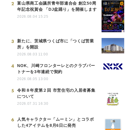
2
富山県商工会議所青年部連合会 創立50周
年記念祝賀会 「DJ盆踊り」を開催します
2026.08.04 15:25
3
新たに、茨城県つくば市に「つくば営業
所」を開設
2026.08.03 11:00
4
NOK、川崎フロンターレとのクラブパー
トナーを3年連続で契約
2026.08.05 13:00
5
令和８年度第２回 市営住宅の入居者募集
について
2026.07.31 16:30
6
人気キャラクター「ムーミン」とコラボ
した4アイテムを8月6日に発売