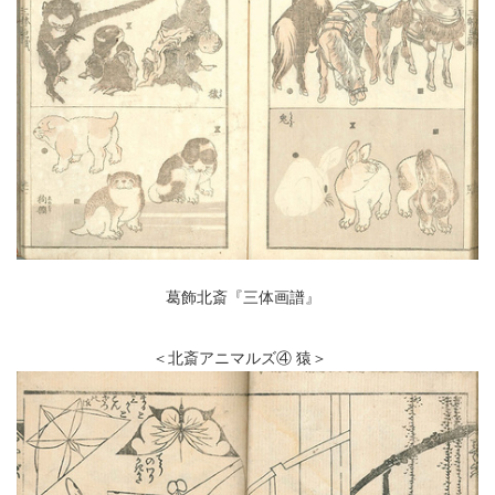
葛飾北斎『三体画譜』
＜北斎アニマルズ④ 猿＞