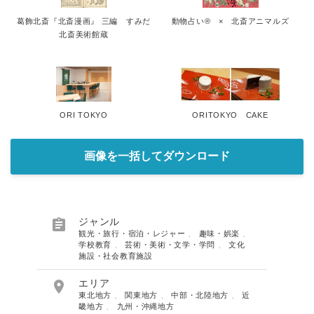
葛飾北斎『北斎漫画』 三編 すみだ
動物占い® × 北斎アニマルズ
北斎美術館蔵
ORI TOKYO
ORITOKYO CAKE
画像を一括してダウンロード

ジャンル
観光・旅行・宿泊・レジャー
、
趣味・娯楽
、
学校教育
、
芸術・美術・文学・学問
、
文化
施設・社会教育施設

エリア
東北地方
、
関東地方
、
中部・北陸地方
、
近
畿地方
、
九州・沖縄地方