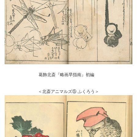
葛飾北斎『略画早指南』初編
＜北斎アニマルズ⑤ ふくろう＞