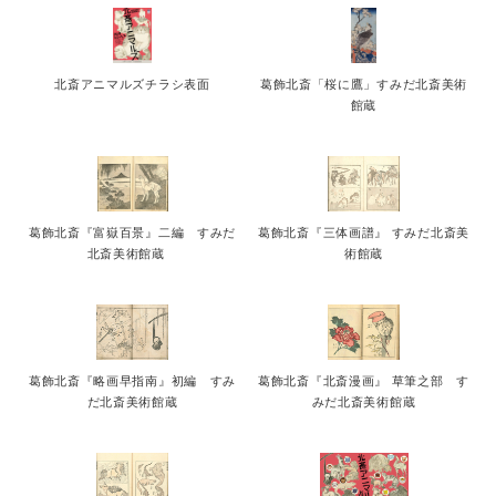
English
北斎アニマルズチラシ表面
葛飾北斎「桜に鷹」すみだ北斎美術
館蔵
葛飾北斎『富嶽百景』二編 すみだ
葛飾北斎『三体画譜』 すみだ北斎美
北斎美術館蔵
術館蔵
葛飾北斎『略画早指南』初編 すみ
葛飾北斎『北斎漫画』 草筆之部 す
だ北斎美術館蔵
みだ北斎美術館蔵