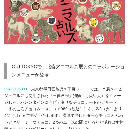
ORI TOKYOで、北斎アニマルズ展とのコラボレーショ
ンメニューが登場
ORI TOKYO
（東京都墨田区亀沢１丁目３−７）では、本展メイビ
ジュアルにも使用された『三体画譜』狗猧（可愛い犬）をイメー
ジした。バレンタインにもピッタリなチョコレートのデザート
「えのころチョコムース」（￥980（税込））を、2/5（火）より
4/7（日）まで販売いたします。濃厚で少しビターなチョコとふわ
っとクリーミーなチョコ、2つのムースの間にとろりと溢れ出す甘
酸っぱいストロベリージュレを閉じ込めました。