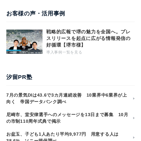
お客様の声・活用事例
戦略的広報で堺の魅力を全国へ。プレ
スリリースを起点に広がる情報発信の
好循環【堺市様】
導入事例一覧を見る
汐留PR塾
7月の景気DIは43.6で3カ月連続改善 10業界中6業界が上
向く 帝国データバンク調べ
尼崎市、堂安律選手へのメッセージを13日まで募集 10月
の市制110周年式典で掲示
お盆玉、子ども1人あたり平均9,977円 用意する人は
38.6% ソニー損保調べ