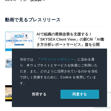
動画で見るプレスリリース
AIで組織の業務改善を支援する！
「SKYSEA Client View」の新CM「AI働
き方分析レポートサービス」篇を公開
2026.08.06 11:04
当社では、「
プライバシーポリシー
」に定める通
AIで組織の改善点を見抜く！「SKYSEA
り、本ウェブサイトとサービスを快適にご利用いた
Client View」の新テレビCM「チームの変
革」篇の放映を開始
だき、また、どのように活用されているのかを当社
で詳しく把握するために、Cookie を使用していま
2026.08.06 11:04
す。
September 2026: SIAL Guangzhou Expands
to 4 Halls, Revealing New Cross-Channel
同意する
拒否する
Food Growth Opportunities
2026.08.06 09:51