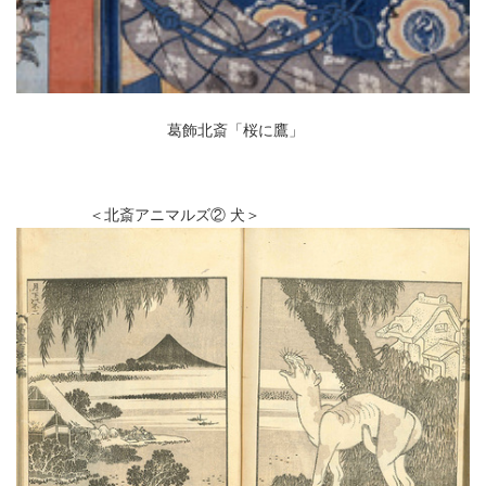
葛飾北斎「桜に鷹」
＜北斎アニマルズ② 犬＞