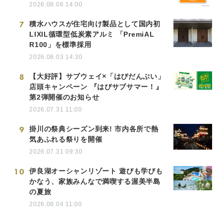
2026.08.06 14:00
7
積水ハウスが住宅向け製品として国内初
LIXIL循環型低炭素アルミ 「PremiAL
R100」を標準採用
2026.08.03 14:30
8
【大好評】サブウェイ×「はぴだんぶい」
店頭キャンペーン 『はぴサブサマー！』
第2弾開催のお知らせ
2026.07.31 11:00
9
掛川の祭典シーズン到来! 市内各所で熱
気あふれる祭りを開催
2026.07.31 09:30
10
伊良湖オーシャンリゾート 遊びも学びも
かなう、家族みんなで満喫する渥美半島
の夏旅
2026.08.04 11:00