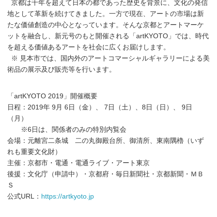
京都は千年を超えて日本の都であった歴史を背景に、文化の発信
地として革新を続けてきました。一方で現在、アートの市場は新
たな価値創造の中心となっています。そんな京都とアートマーケ
ットを融合し、新元号のもと開催される「artKYOTO」では、時代
を超える価値あるアートを社会に広くお届けします。
※ 見本市では、国内外のアートコマーシャルギャラリーによる美
術品の展示及び販売等を行います。
「artKYOTO 2019」開催概要
日程：2019年 9月 6日（金）、 7日（土）、8日（日）、 9日
（月）
※6日は、関係者のみの特別内覧会
会場：元離宮二条城 二の丸御殿台所、御清所、東南隅櫓（いず
れも重要文化財）
主催：京都市・電通・電通ライブ・アート東京
後援：文化庁（申請中）・京都府・毎日新聞社・京都新聞・ＭＢ
Ｓ
公式URL：
https://artkyoto.jp