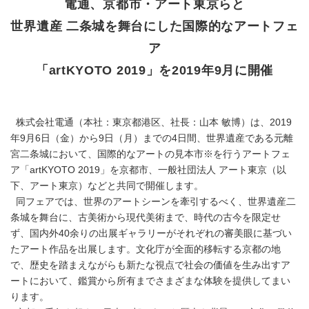
電通、京都市・アート東京らと
世界遺産 二条城を舞台にした国際的なアートフェ
ア
「artKYOTO 2019」を2019年9月に開催
株式会社電通（本社：東京都港区、社長：山本 敏博）は、2019
年9月6日（金）から9日（月）までの4日間、世界遺産である元離
宮二条城において、国際的なアートの見本市※を行うアートフェ
ア「artKYOTO 2019」を京都市、一般社団法人 アート東京（以
下、アート東京）などと共同で開催します。
同フェアでは、世界のアートシーンを牽引するべく、世界遺産二
条城を舞台に、古美術から現代美術まで、時代の古今を限定せ
ず、国内外40余りの出展ギャラリーがそれぞれの審美眼に基づい
たアート作品を出展します。文化庁が全面的移転する京都の地
で、歴史を踏まえながらも新たな視点で社会の価値を生み出すア
ートにおいて、鑑賞から所有までさまざまな体験を提供してまい
ります。