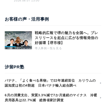
2026.08.07 13:00
お客様の声・活用事例
戦略的広報で堺の魅力を全国へ。プレ
スリリースを起点に広がる情報発信の
好循環【堺市様】
導入事例一覧を見る
汐留PR塾
バナナ、「よく食べる果物」で22年連続首位 カリウムの
認知度は初の4割超 日本バナナ輸入組合調べ
6月の消費支出、実質3.3%減で7か月連続のマイナス 冷暖
房用器具は22.7%減 総務省家計調査