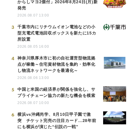
からしマヨ2個付」2026年8月24日(月)新
発売
2026.08.07 13:00
3
千葉市内にリチウムイオン電池などの小
型充電式電池回収ボックスを新たに15カ
所設置
2026.08.05 16:00
4
神奈川県厚木市に初の自社運営型物流拠
点が稼働～住宅資材物流を集約・効率化
し物流ネットワークを最適化～
2026.08.06 13:00
5
中国と米国の経済界が関係を強化し、サ
プライチェーン協力の新たな機会を模索
2026.08.07 10:00
6
横浜vs沖縄尚学、8月10日甲子園で激
突 チケット完売の注目カード…28年前
にも横浜が演じた“伝説の一戦”