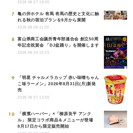
2026.08.07 19:00
7
亀の井ホテル 有馬 有馬の歴史と文化に触
れる秋の宿泊プランを9月から展開
2026.08.06 11:00
8
富山県商工会議所青年部連合会 創立50周
年記念祝賀会 「DJ盆踊り」を開催します
2026.08.04 15:25
9
「明星 チャルメラカップ 赤い味噌ちゃん
こ味ラーメン」2026年8月31日(月)新発
売
2026.08.07 13:00
10
「横濱ハーバー」×「柳原良平 アンク
ル」 限定コラボ商品＆メニューが登場
8月17日から限定販売開始