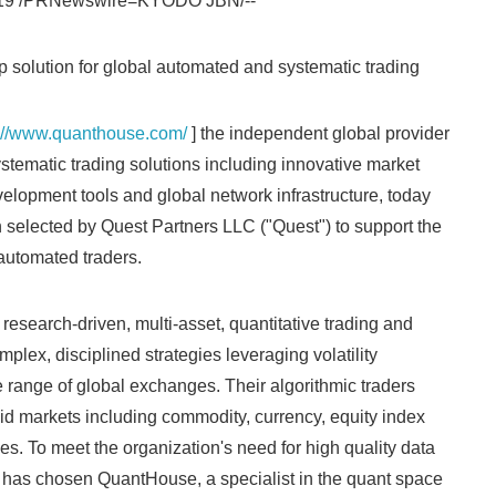
019 /PRNewswire=KYODO JBN/--
English
solution for global automated and systematic trading
s://www.quanthouse.com/
] the independent global provider
stematic trading solutions including innovative market
velopment tools and global network infrastructure, today
selected by Quest Partners LLC ("Quest") to support the
 automated traders.
esearch-driven, multi-asset, quantitative trading and
mplex, disciplined strategies leveraging volatility
range of global exchanges. Their algorithmic traders
uid markets including commodity, currency, equity index
s. To meet the organization's need for high quality data
 has chosen QuantHouse, a specialist in the quant space