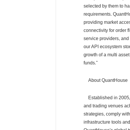
selected by them to han
requirements. QuantHo
providing market acces
connectivity for order 
service providers, and
our API ecosystem sto
growth of a multi ass
funds."
About QuantHouse
Established in 2005,
and trading venues ac
strategies, comply with
infrastructure tools an