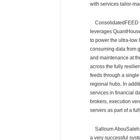
with services tailor-m
ConsolidatedFEED 
leverages QuantHouse'
to power the ultra-low 
consuming data from g
and maintenance at the
across the fully resil
feeds through a single
regional hubs. In add
services in financial 
brokers, execution ve
servers as part of a fu
Salloum AbouSaleh, M
a very successful sys