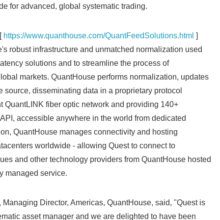
ade for advanced, global systematic trading.
[
https://www.quanthouse.com/QuantFeedSolutions.html
]
s robust infrastructure and unmatched normalization used
latency solutions and to streamline the process of
lobal markets. QuantHouse performs normalization, updates
 source, disseminating data in a proprietary protocol
ient QuantLINK fiber optic network and providing 140+
 API, accessible anywhere in the world from dedicated
ition, QuantHouse manages connectivity and hosting
datacenters worldwide - allowing Quest to connect to
nues and other technology providers from QuantHouse hosted
lly managed service.
anaging Director, Americas, QuantHouse, said, "Quest is
tematic asset manager and we are delighted to have been