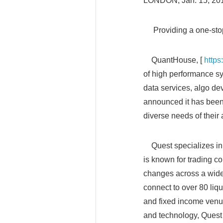
LONDON, Jan. 15, 2
Providing a one-stop 
QuantHouse, [
http
of high performance sy
data services, algo de
announced it has been 
diverse needs of their
Quest specializes in r
is known for trading co
changes across a wide 
connect to over 80 liq
and fixed income venue
and technology, Quest