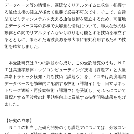
データベース等の情報を、遅延なくリアルタイムに収集・把握す
る通信技術の確立が極めて重要で必要不可欠です。そこで、自律
型モビリティシステムを支える通信技術を確立するため、高度地
図データベース等の多様で大容量な情報について、膨大な数の移
動体との間でリアルタイムなやり取りを可能とする技術を確立す
るとともに、限られた電波資源を最大限に有効利用するための技
術を確立しました。
本受託研究は３つの課題から成り、この受託研究のうち、ＮＴ
Ｔは高速移動体エッジコンピューティング技術（課題ア）と大量
異常トラヒック検知・判断技術（課題ウ）を、ドコモは高度地図
データベースを効率的に配信する技術（課題イ）を、日立はネッ
トワーク遮断・再接続技術（課題ウ）を受託し、それらについて
目標とする周波数の利用効率向上に貢献する技術開発成果をあげ
ました。
【研究の成果】
ＮＴＴの担当した研究開発のうち課題アについては、分散コン