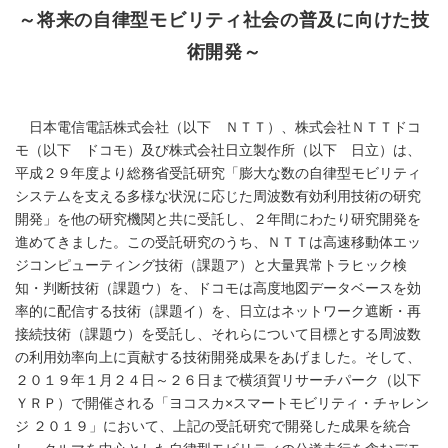
～将来の自律型モビリティ社会の普及に向けた技
術開発～
日本電信電話株式会社（以下 ＮＴＴ）、株式会社ＮＴＴドコ
モ（以下 ドコモ）及び株式会社日立製作所（以下 日立）は、
平成２９年度より総務省受託研究「膨大な数の自律型モビリティ
システムを支える多様な状況に応じた周波数有効利用技術の研究
開発」を他の研究機関と共に受託し、２年間にわたり研究開発を
進めてきました。この受託研究のうち、ＮＴＴは高速移動体エッ
ジコンピューティング技術（課題ア）と大量異常トラヒック検
知・判断技術（課題ウ）を、ドコモは高度地図データベースを効
率的に配信する技術（課題イ）を、日立はネットワーク遮断・再
接続技術（課題ウ）を受託し、それらについて目標とする周波数
の利用効率向上に貢献する技術開発成果をあげました。そして、
２０１９年１月２４日～２６日まで横須賀リサーチパーク（以下
ＹＲＰ）で開催される「ヨコスカ×スマートモビリティ・チャレン
ジ ２０１９」において、上記の受託研究で開発した成果を統合