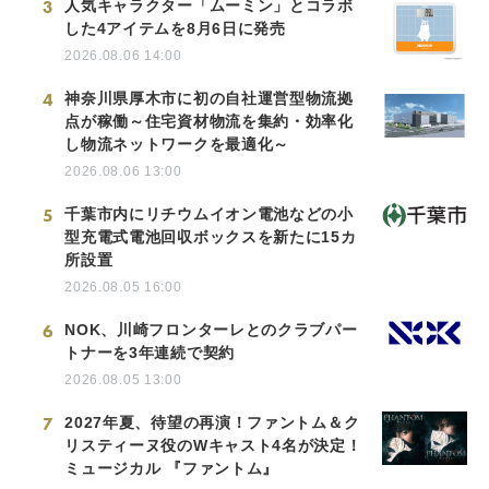
3
人気キャラクター「ムーミン」とコラボ
した4アイテムを8月6日に発売
2026.08.06 14:00
4
神奈川県厚木市に初の自社運営型物流拠
点が稼働～住宅資材物流を集約・効率化
し物流ネットワークを最適化～
2026.08.06 13:00
5
千葉市内にリチウムイオン電池などの小
型充電式電池回収ボックスを新たに15カ
所設置
2026.08.05 16:00
6
NOK、川崎フロンターレとのクラブパー
トナーを3年連続で契約
2026.08.05 13:00
7
2027年夏、待望の再演！ファントム＆ク
リスティーヌ役のWキャスト4名が決定！
ミュージカル 『ファントム』