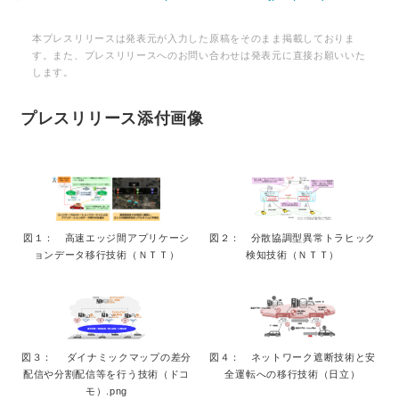
本プレスリリースは発表元が入力した原稿をそのまま掲載しておりま
す。また、プレスリリースへのお問い合わせは発表元に直接お願いいた
します。
プレスリリース添付画像
図１： 高速エッジ間アプリケーシ
図２： 分散協調型異常トラヒック
ョンデータ移行技術（ＮＴＴ）
検知技術（ＮＴＴ）
図３： ダイナミックマップの差分
図４： ネットワーク遮断技術と安
配信や分割配信等を行う技術（ドコ
全運転への移行技術（日立）
モ）.png