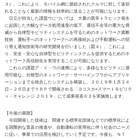
３）。これにより、モバイル網に接続されたクルマに対して途切
れることなく最新の情報を効率的に送ることが可能になります。
日立が担当した課題ウについては、大量の異常トラヒック発生
に起因した大幅なデータ処理速度の低下、通信不全等の重大な脅
威から自律型モビリティシステムを守るためのネットワーク遮断
技術、運転手へのネットワークへの再接続および手動運転への切
り替え通知技術等の研究開発を行いました（図４）。これによ
り、安全・安心な自律型モビリティシステムを提供するためのネ
ットワーク高信頼化を実現することが可能になります。
これらの課題ア・イ・ウの連携により、多様なモビリティに適
用可能な、分散型のネットワーク・サーバインフラからアプリケ
ーションまでを統合したシステムを構築し、２０１９年１月２４
日～２６日までＹＲＰで開催される「ヨコスカ×スマートモビリテ
ィ・チャレンジ ２０１９」にて成果発表※３を実施致します。
【今後の展開】
今回開発した技術は、関連する標準化団体などでの標準化によ
る国際的な普及の推進や、自動運転の実用化に伴う社会のニーズ
に従い、事業での活用を検討していく予定です。今後も、ＮＴ