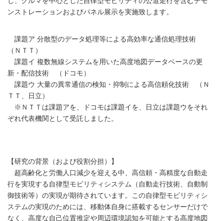
し、クルマを中心とした自律型モビリティの公道走行を含むデモ
ンストレーションおよびパネル展示を実施致します。
課題ア 分散型のデータ処理等による高効率な通信処理技術
（ＮＴＴ）
課題イ 複数無線システムを用いた高度地図データベースの更
新・配信技術 （ドコモ）
課題ウ 大量の異常通信の検知・抑制による高信頼化技術 （Ｎ
ＴＴ、日立）
※ＮＴＴは課題アを、ドコモは課題イを、日立は課題ウをそれ
ぞれ代表機関として受託しました。
【研究の背景（および役割分担）】
超高齢化と労働人口減少を迎える中、高信頼・高精度な自動走
行を実現する自律型モビリティシステム（自動走行技術、自動制
御技術等）の実現が期待されています。この自律型モビリティシ
ステムの実現のためには、移動体自身に搭載するセンサーだけで
なく、高度な自己位置推定や周辺環境認知を可能とする高度地図