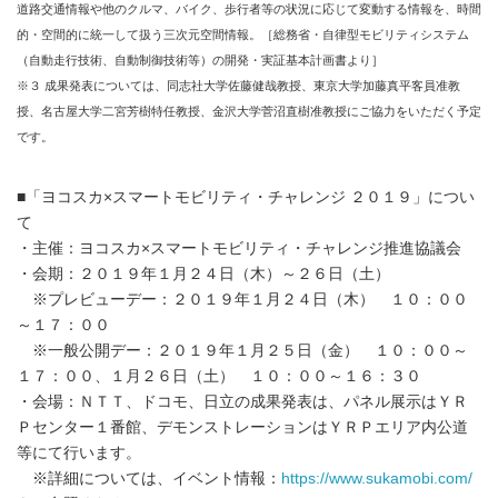
道路交通情報や他のクルマ、バイク、歩行者等の状況に応じて変動する情報を、時間
的・空間的に統一して扱う三次元空間情報。［総務省・自律型モビリティシステム
（自動走行技術、自動制御技術等）の開発・実証基本計画書より］
※３ 成果発表については、同志社大学佐藤健哉教授、東京大学加藤真平客員准教
授、名古屋大学二宮芳樹特任教授、金沢大学菅沼直樹准教授にご協力をいただく予定
です。
■「ヨコスカ×スマートモビリティ・チャレンジ ２０１９」につい
て
・主催：ヨコスカ×スマートモビリティ・チャレンジ推進協議会
・会期：２０１９年１月２４日（木）～２６日（土）
※プレビューデー：２０１９年１月２４日（木） １０：００
～１７：００
※一般公開デー：２０１９年１月２５日（金） １０：００～
１７：００、１月２６日（土） １０：００～１６：３０
・会場：ＮＴＴ、ドコモ、日立の成果発表は、パネル展示はＹＲ
Ｐセンター１番館、デモンストレーションはＹＲＰエリア内公道
等にて行います。
※詳細については、イベント情報：
https://www.sukamobi.com/