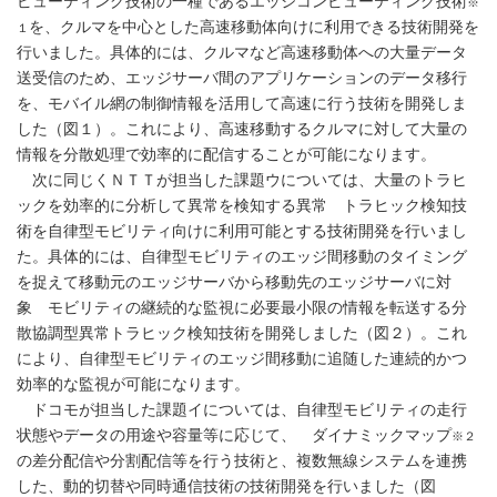
ピューティング技術の一種であるエッジコンピューティング技術
※
を、クルマを中心とした高速移動体向けに利用できる技術開発を
１
行いました。具体的には、クルマなど高速移動体への大量データ
送受信のため、エッジサーバ間のアプリケーションのデータ移行
を、モバイル網の制御情報を活用して高速に行う技術を開発しま
した（図１）。これにより、高速移動するクルマに対して大量の
情報を分散処理で効率的に配信することが可能になります。
次に同じくＮＴＴが担当した課題ウについては、大量のトラヒ
ックを効率的に分析して異常を検知する異常 トラヒック検知技
術を自律型モビリティ向けに利用可能とする技術開発を行いまし
た。具体的には、自律型モビリティのエッジ間移動のタイミング
を捉えて移動元のエッジサーバから移動先のエッジサーバに対
象 モビリティの継続的な監視に必要最小限の情報を転送する分
散協調型異常トラヒック検知技術を開発しました（図２）。これ
により、自律型モビリティのエッジ間移動に追随した連続的かつ
効率的な監視が可能になります。
ドコモが担当した課題イについては、自律型モビリティの走行
状態やデータの用途や容量等に応じて、 ダイナミックマップ
※２
の差分配信や分割配信等を行う技術と、複数無線システムを連携
した、動的切替や同時通信技術の技術開発を行いました（図