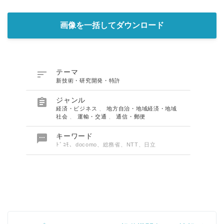
画像を一括してダウンロード

テーマ
新技術・研究開発・特許

ジャンル
経済・ビジネス
、
地方自治・地域経済・地域
社会
、
運輸・交通
、
通信・郵便

キーワード
ﾄﾞｺﾓ、docomo、総務省、NTT、日立