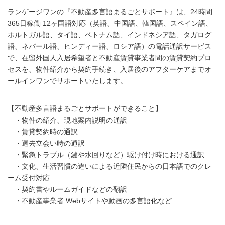
ランゲージワンの『不動産多言語まるごとサポート』は、24時間
365日稼働 12ヶ国語対応（英語、中国語、韓国語、スペイン語、
ポルトガル語、タイ語、ベトナム語、インドネシア語、タガログ
語、ネパール語、ヒンディー語、ロシア語）の電話通訳サービス
で、在留外国人入居希望者と不動産賃貸事業者間の賃貸契約プロ
セスを、物件紹介から契約手続き、入居後のアフターケアまでオ
ールインワンでサポートいたします。
【不動産多言語まるごとサポートができること】
・物件の紹介、現地案内説明の通訳
・賃貸契約時の通訳
・退去立会い時の通訳
・緊急トラブル（鍵や水回りなど）駆け付け時における通訳
・文化、生活習慣の違いによる近隣住民からの日本語でのクレ
ーム受付対応
・契約書やルームガイドなどの翻訳
・不動産事業者 Webサイトや動画の多言語化など