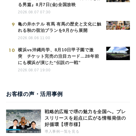
る男篇』8月7日(金)全国放映
2026.08.07 07:30
9
亀の井ホテル 有馬 有馬の歴史と文化に触
れる秋の宿泊プランを9月から展開
2026.08.06 11:00
10
横浜vs沖縄尚学、8月10日甲子園で激
突 チケット完売の注目カード…28年前
にも横浜が演じた“伝説の一戦”
2026.08.07 19:00
お客様の声・活用事例
戦略的広報で堺の魅力を全国へ。プレ
スリリースを起点に広がる情報発信の
好循環【堺市様】
導入事例一覧を見る