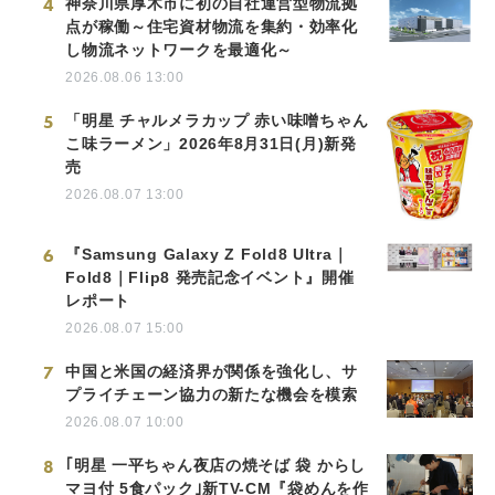
4
神奈川県厚木市に初の自社運営型物流拠
点が稼働～住宅資材物流を集約・効率化
し物流ネットワークを最適化～
2026.08.06 13:00
5
「明星 チャルメラカップ 赤い味噌ちゃん
こ味ラーメン」2026年8月31日(月)新発
売
2026.08.07 13:00
6
『Samsung Galaxy Z Fold8 Ultra｜
Fold8｜Flip8 発売記念イベント』開催
レポート
2026.08.07 15:00
7
中国と米国の経済界が関係を強化し、サ
プライチェーン協力の新たな機会を模索
2026.08.07 10:00
8
｢明星 一平ちゃん夜店の焼そば 袋 からし
マヨ付 5食パック｣新TV-CM『袋めんを作