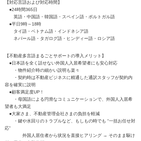
【対応言語および対応時間】
●24時間365日
英語・中国語・韓国語・スペイン語・ポルトガル語
●平日9時～18時
タイ語・ベトナム語・インドネシア語
ネパール語・タガログ語・ヒンディー語・ロシア語
【不動産多言語まるごとサポートの導入メリット】
●日本語を全く話せない外国人入居希望者にも安心対応
・物件紹介時の細かい説明も楽々
・契約時は不動産ビジネスに精通した通訳スタッフが契約内
容を確実に説明
●顧客満足度UP！
・母国語による円滑なコミュニケーションで、外国人入居希
望者も大満足
●大家さま、不動産管理会社さまの負担を軽減
・鍵や水回りのトラブルなど、もしもの時でも “一括お任せ対
応”
外国人居住者から状況を直接ヒアリング → そのまま駆け