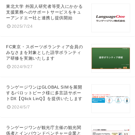
東北大学 外国人研究者等受入にかかる
English
支援業務へのサポートサービスをキュ
ーアンドエー社と連携し提供開始
2025/7/24
FC東京・スポーツボランティア会員の
みなさまを対象とした語学ボランティ
ア研修を実施いたします
2024/9/27
ランゲージワンはGLOBAL SIMを展開
するパロットビーク様に多⾔語サポー
トDX【Qlick LinQ】を提供いたします
2024/5/7
ランゲージワンが観光庁主催の観光関
係者とインバウンドベンチャー企業と