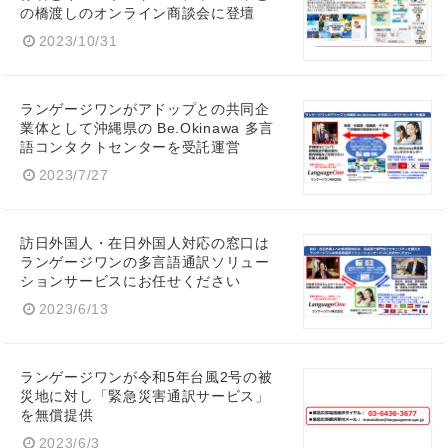
の橋渡しのオンライン商談会に登壇
2023/10/31
ランゲージワンがアドップとの共同企
業体として沖縄県の Be.Okinawa 多言
語コンタクトセンターを受託運営
2023/7/27
訪日外国人・在日外国人対応の窓口は
ランゲージワンの多言語通訳ソリュー
ションサービスにお任せください
2023/6/13
ランゲージワンが令和5年台風2号の被
災地に対し「緊急災害通訳サービス」
を無償提供
2023/6/3