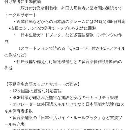
付け業者に出動依頼
駆け付け業者到着後、外国人居住者と業者間の通訳まで
トータルサポート
・近隣住民などからの日本語のクレームには24時間365日対応
●支援コンテンツの提供でトラブルを未然に回避
・「日本生活ガイドブック」など多言語翻訳コンテンツの作
成
（スマートフォンで読める「QRコード」付き PDFファイル
の作成など）
・住居設備や備え付け家電機器などの多言語操作説明動画の
作成
【不動産多言語まるごとサポートの強み】
・12ヶ国語の豊富な対応言語
・BCP対策が施された堅牢な施設と安心のセキュリティ管理
・オペレーターは外国語スキルだけでなく日本語能力試験 N1ス
キル保有者多数
・多言語翻訳の「日本生活ガイド・ルールブック」など支援ツ
ールも充実