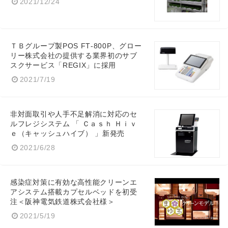
2021/12/24
ＴＢグループ製POS FT‐800P、グロー
リー株式会社の提供する業界初のサブ
スクサービス「REGIX」に採用
2021/7/19
非対面取引や人手不足解消に対応のセ
ルフレジシステム 「 Ｃａｓｈ Ｈｉｖ
ｅ（キャッシュハイブ） 」新発売
2021/6/28
感染症対策に有効な高性能クリーンエ
アシステム搭載カプセルベッドを初受
注＜阪神電気鉄道株式会社様＞
2021/5/19