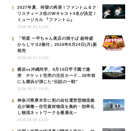
1
2027年夏、待望の再演！ファントム＆ク
リスティーヌ役のWキャスト4名が決定！
ミュージカル 『ファントム』
2026.08.06 12:00
2
「明星 一平ちゃん夜店の焼そば 超特盛
からしマヨ2個付」2026年8月24日(月)新
発売
2026.08.07 13:00
3
横浜vs沖縄尚学、8月10日甲子園で激
突 チケット完売の注目カード…28年前
にも横浜が演じた“伝説の一戦”
2026.08.07 19:00
4
神奈川県厚木市に初の自社運営型物流拠
点が稼働～住宅資材物流を集約・効率化
し物流ネットワークを最適化～
2026.08.06 13:00