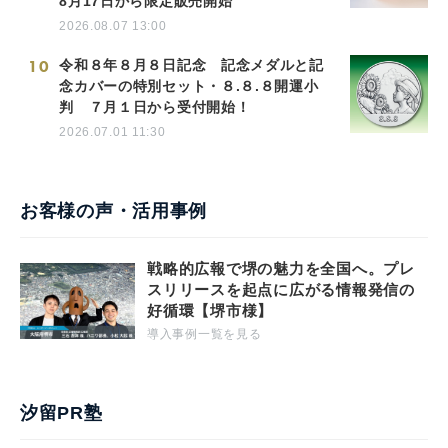
8月17日から限定販売開始
2026.08.07 13:00
10
令和８年８月８日記念 記念メダルと記
念カバーの特別セット・８.８.８開運小
判 ７月１日から受付開始！
2026.07.01 11:30
お客様の声・活用事例
戦略的広報で堺の魅力を全国へ。プレ
スリリースを起点に広がる情報発信の
好循環【堺市様】
導入事例一覧を見る
汐留PR塾