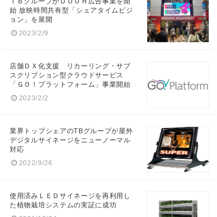
ＴＢグループがＤＯＯＨ広告事業を開
始 放映時間共有型「シェアタイムビジ
ョン」を展開
2023/2/9
店舗ＤＸ化支援 リカーリング・サブ
スクリプション型クラウドサービス
「ＧＯ！プラットフォーム」事業開始
2023/2/2
業界トップシェアのTBグループが屋外
デジタルサイネージをニューノーマル
Japanese
対応
2022/9/26
使用済みＬＥＤサイネージを再利用し
English
た植物栽培システムの実証に成功