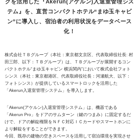
クを活用した『Akerun(アケルン)入退室管理シス
テム』を、直営コンパクトホテル“まゆ玉キャビ
ン”に導入し、宿泊者の利用状況をデータベース
化！
株式会社ＴＢグループ（本社：東京都文京区、代表取締役社長: 村
田三郎、以下：ＴＢグループ）は、ＴＢグループが展開するコン
パクトホテル“まゆ玉キャビン 横浜関内”において株式会社フォト
シンス（本社：東京都港区、代表取締役社長：河瀬航大、以下：
フォトシンス）が提供しているスマートロックを活用した
「Akerun入退室管理システム」を導入します。
「Akerun(アケルン)入退室管理システム」は、機器である
「Akerun Pro」をドアのサムターン（鍵のつまみ）に固定するだ
けで、ドアの解錠権限をＮＦＣ対応ＩＣカードやスマートホンに
より解錠をすることができます。
今回、既存の建物の空きスペースを活用して宿泊環境を実現させ