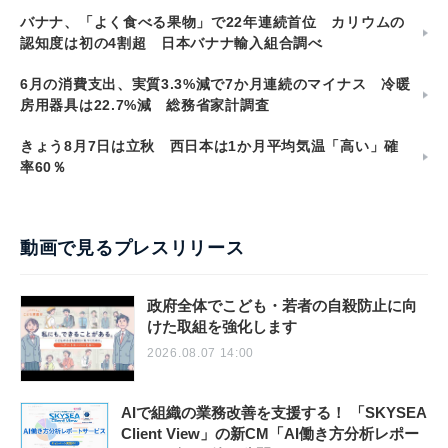
バナナ、「よく食べる果物」で22年連続首位 カリウムの
認知度は初の4割超 日本バナナ輸入組合調べ
6月の消費支出、実質3.3%減で7か月連続のマイナス 冷暖
房用器具は22.7%減 総務省家計調査
きょう8月7日は立秋 西日本は1か月平均気温「高い」確
率60％
動画で見るプレスリリース
政府全体でこども・若者の自殺防止に向
けた取組を強化します
2026.08.07 14:00
AIで組織の業務改善を支援する！ 「SKYSEA
Client View」の新CM「AI働き方分析レポー