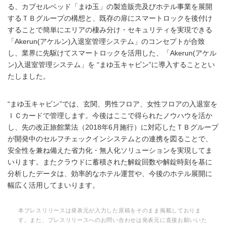
る、カプセルベッド「まゆ玉」の製造販売及びホテル事業を展開
するＴＢグループの構想と、既存の扉にスマートロックを後付け
することで簡単にエリアの棲み分け・セキュリティを実現できる
「Akerun(アケルン)入退室管理システム」のコンセプトが合致
し、業界に先駆けてスマートロックを活用した、「Akerun(アケル
ン)入退室管理システム」を “まゆ玉キャビン”に導入することとい
たしました。
“まゆ玉キャビン”では、玄関、男性フロア、女性フロアの入退室を
ＩＣカードで管理します。今後はここで得られたノウハウを活か
し、先の改正旅館業法（2018年6月施行）に対応したＴＢグループ
が開発中のセルフチェックインシステムとの連携を図ることで、
安全性を兼ね備えた省力化・無人化ソリューションを実現してま
いります。またクラウドに蓄積された解錠回数や解錠時刻を基に
分析したデータは、効率的なホテル運営や、今後のホテル展開に
幅広く活用してまいります。
本プレスリリースは発表元が入力した原稿をそのまま掲載しておりま
す。また、プレスリリースへのお問い合わせは発表元に直接お願いいた