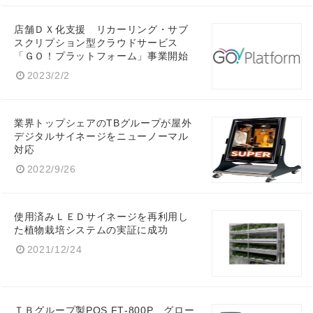
店舗ＤＸ化支援 リカーリング・サブ
スクリプション型クラウドサービス
「ＧＯ！プラットフォーム」事業開始
2023/2/2
業界トップシェアのTBグループが屋外
デジタルサイネージをニューノーマル
対応
2022/9/26
使用済みＬＥＤサイネージを再利用し
た植物栽培システムの実証に成功
2021/12/24
ＴＢグループ製POS FT‐800P、グロー