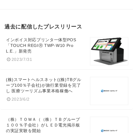
過去に配信したプレスリリース
インボイス対応プリンタ一体型POS
「TOUCH REGIⓇ TWP-W10 Pro
L.E.」新発売
2023/7/31
(株)スマートヘルスネット((株)TBグル
ープ100％子会社)が旅行業登録を完了
し 医療ツーリズム事業本格稼働へ
2023/6/2
（株）ＴＯＷＡ（（株）ＴＢグループ
１００％子会社）がＬＥＤ電光掲示板
の実証実験を開始