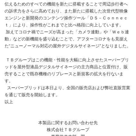
伝えるためのすべての機能を新たに搭載することで周辺歩行者へ
の訴求力をさらに高めており、また新たに搭載した次世代型映像
エンジンと新開発のコンテンツ操作ツール「ＤＳ－Ｃｏｎｎｅｃ
ｔ」により、操作性がこれまでと比べ格段に向上しています。
加えてコロナ禍でニーズが高まった「カメラ連動」や「Ｗｅｂ連
動」などの新機能を盛り込むことで、アフターコロナをも見据え
た“ニューノーマル対応の屋外デジタルサイネージ”となりました。
ＴＢグループはこの機能・性能を大幅に向上させたスーパーブリ
ッドを屋外型液晶デジタルサイネージの主力商品と位置付け、販
売することで既存機種のリプレースと新規客の拡大を行ないま
す。
スーパーブリッドは本日より、全国の販売店および弊社直販営業
を通じて販売を開始します。
以上
本製品に関するお問い合わせ先
株式会社ＴＢグループ