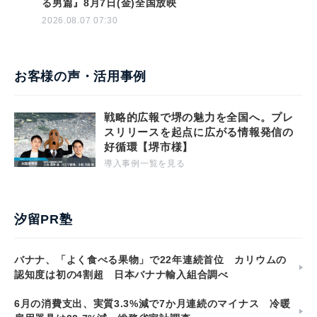
る男篇』8月7日(金)全国放映
2026.08.07 07:30
お客様の声・活用事例
戦略的広報で堺の魅力を全国へ。プレ
スリリースを起点に広がる情報発信の
好循環【堺市様】
導入事例一覧を見る
汐留PR塾
バナナ、「よく食べる果物」で22年連続首位 カリウムの
認知度は初の4割超 日本バナナ輸入組合調べ
6月の消費支出、実質3.3%減で7か月連続のマイナス 冷暖