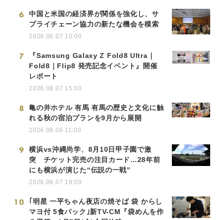
6
中国と米国の経済界が関係を強化し、サ
プライチェーン協力の新たな機会を模索
2026.08.07 10:00
7
『Samsung Galaxy Z Fold8 Ultra｜
Fold8｜Flip8 発売記念イベント』開催
レポート
2026.08.07 15:00
8
亀の井ホテル 有馬 有馬の歴史と文化に触
れる秋の宿泊プランを9月から展開
2026.08.06 11:00
9
横浜vs沖縄尚学、8月10日甲子園で激
突 チケット完売の注目カード…28年前
にも横浜が演じた“伝説の一戦”
2026.08.07 19:00
10
｢明星 一平ちゃん夜店の焼そば 袋 からし
マヨ付 5食パック｣新TV-CM『袋めんを作