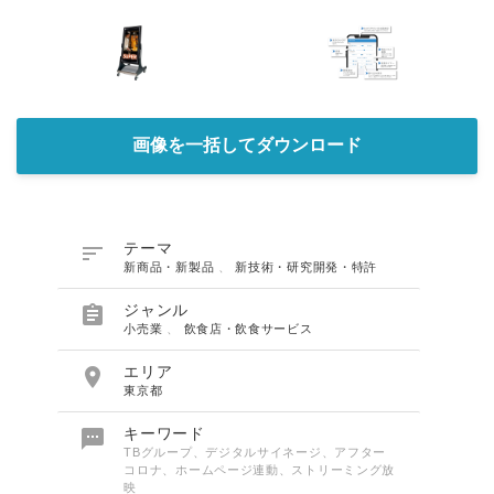
画像を一括してダウンロード

テーマ
新商品・新製品
、
新技術・研究開発・特許

ジャンル
小売業
、
飲食店・飲食サービス

エリア
東京都

キーワード
TBグループ、デジタルサイネージ、アフター
コロナ、ホームページ連動、ストリーミング放
映