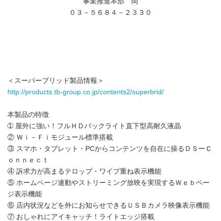
事業推進本部 岡
０３－５６８４－２３３０
＜スーパーブリッド製品情報＞
http://products.tb-group.co.jp/contents2/superbrid/
本製品の特徴
➀ 屋外に強い！フルＨＤバックライト直下型高耐久液晶
② Ｗｉ－Ｆｉモジュール標準搭載
③ スマホ・タブレット・PCからコンテンツを自在に操るＤＳーＣ
ｏｎｎｅｃｔ
④ 訴求力が高まるテロップ・ワイプ重ね表示機能
⑤ ホームページ連動やストリーミング放映を実現するＷｅｂペー
ジ表示機能
⑥ 店内状況などを外にお知らせできるＵＳＢカメラ映像表示機能
⑦ おしゃれにアイキャッチ！ライトエッジ搭載