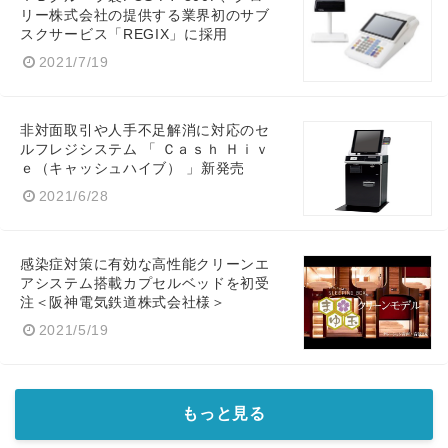
リー株式会社の提供する業界初のサブ
スクサービス「REGIX」に採用
2021/7/19
非対面取引や人手不足解消に対応のセ
ルフレジシステム 「 Ｃａｓｈ Ｈｉｖ
ｅ（キャッシュハイブ） 」新発売
2021/6/28
感染症対策に有効な高性能クリーンエ
アシステム搭載カプセルベッドを初受
注＜阪神電気鉄道株式会社様＞
2021/5/19
もっと見る