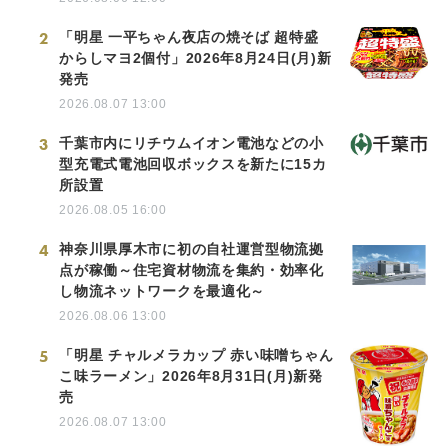
2
「明星 一平ちゃん夜店の焼そば 超特盛
からしマヨ2個付」2026年8月24日(月)新
発売
2026.08.07 13:00
3
千葉市内にリチウムイオン電池などの小
型充電式電池回収ボックスを新たに15カ
所設置
2026.08.05 16:00
4
神奈川県厚木市に初の自社運営型物流拠
点が稼働～住宅資材物流を集約・効率化
し物流ネットワークを最適化～
2026.08.06 13:00
5
「明星 チャルメラカップ 赤い味噌ちゃん
こ味ラーメン」2026年8月31日(月)新発
売
2026.08.07 13:00