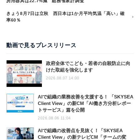
房用器具は22.7%減 総務省家計調査
きょう8月7日は立秋 西日本は1か月平均気温「高い」確
率60％
動画で見るプレスリリース
政府全体でこども・若者の自殺防止に向
けた取組を強化します
2026.08.07 14:00
AIで組織の業務改善を支援する！ 「SKYSEA
Client View」の新CM「AI働き方分析レポー
トサービス」篇を公開
2026.08.06 11:04
AIで組織の改善点を見抜く！「SKYSEA
Client View」の新テレビCM「チームの変