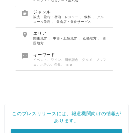
イベント・セミナー・展示会

ジャンル
観光・旅行・宿泊・レジャー
、
飲料
、
アル
コール飲料
、
飲食店・飲食サービス

エリア
関東地方
、
中部・北陸地方
、
近畿地方
、
四
国地方

キーワード
イベント、ワイン、周年記念、グルメ、ブッフ
ェ、ホテル、奈良、nara
このプレスリリースには、報道機関向けの情報が
あります。