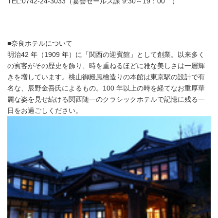
TEL:0742-24-3033（宴会セールス課 9:30～19：00 ）
■奈良ホテルについて
明治42 年（1909 年）に「関西の迎賓館」として創業。以来多く
の賓客がその歴史を飾り、時を重ねるほどに雅な美しさは一層輝
きを増しています。桃山御殿風檜造りの本館は東京駅の設計で有
名な、辰野金吾氏によるもの。100 年以上の時を経てなお重厚華
麗な姿を見せ続ける関西随一のクラシックホテルで記憶に残る一
日をお過ごしください。