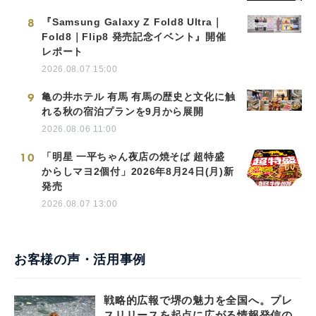
8
『Samsung Galaxy Z Fold8 Ultra｜
Fold8｜Flip8 発売記念イベント』開催
レポート
2026.08.07 15:00
9
亀の井ホテル 有馬 有馬の歴史と文化に触
れる秋の宿泊プランを9月から展開
2026.08.06 11:00
10
「明星 一平ちゃん夜店の焼そば 超特盛
からしマヨ2個付」2026年8月24日(月)新
発売
2026.08.07 13:00
お客様の声・活用事例
戦略的広報で堺の魅力を全国へ。プレ
スリリースを起点に広がる情報発信の