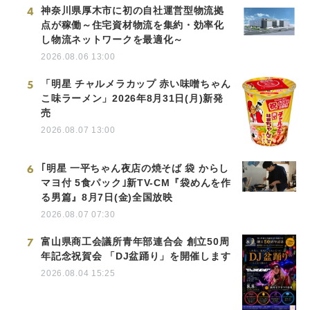
4
神奈川県厚木市に初の自社運営型物流拠
点が稼働～住宅資材物流を集約・効率化
し物流ネットワークを最適化～
2026.08.06 13:00
5
「明星 チャルメラカップ 赤い味噌ちゃん
こ味ラーメン」2026年8月31日(月)新発
売
2026.08.07 13:00
6
｢明星 一平ちゃん夜店の焼そば 袋 からし
マヨ付 5食パック｣新TV-CM『袋めんを作
る男篇』8月7日(金)全国放映
2026.08.07 07:30
7
富山県商工会議所青年部連合会 創立50周
年記念祝賀会 「DJ盆踊り」を開催します
2026.08.04 15:25