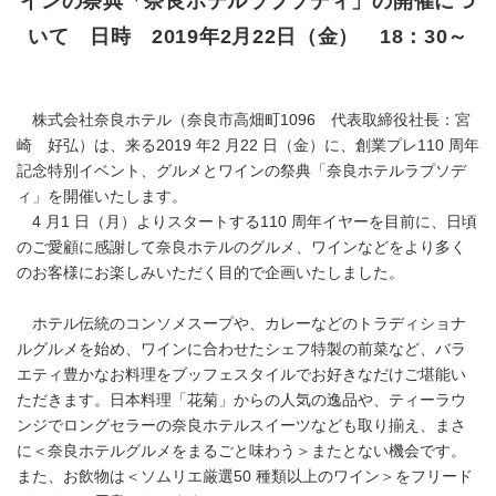
インの祭典「奈良ホテルラプソディ」の開催につ
いて 日時 2019年2月22日（金） 18：30～
株式会社奈良ホテル（奈良市高畑町1096 代表取締役社長：宮
崎 好弘）は、来る2019 年2 月22 日（金）に、創業プレ110 周年
記念特別イベント、グルメとワインの祭典「奈良ホテルラプソデ
ィ」を開催いたします。
4 月1 日（月）よりスタートする110 周年イヤーを目前に、日頃
のご愛顧に感謝して奈良ホテルのグルメ、ワインなどをより多く
のお客様にお楽しみいただく目的で企画いたしました。
ホテル伝統のコンソメスープや、カレーなどのトラディショナ
ルグルメを始め、ワインに合わせたシェフ特製の前菜など、バラ
エティ豊かなお料理をブッフェスタイルでお好きなだけご堪能い
ただきます。日本料理「花菊」からの人気の逸品や、ティーラウ
ンジでロングセラーの奈良ホテルスイーツなども取り揃え、まさ
に＜奈良ホテルグルメをまるごと味わう＞またとない機会です。
また、お飲物は＜ソムリエ厳選50 種類以上のワイン＞をフリード