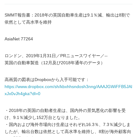
SMMT報告書：2018年の英国自動車生産は9.1％減、輸出は8割で
依然として高水準を維持
AsiaNet 77264
ロンドン、2019年1月31日／PRニュースワイヤー／--
英国の自動車製造（12月及び2018年通年のデータ）
高画質の図表はDropboxから入手可能です：
https://www.dropbox.com/sh/kbxhhsndosh3nng/AAAJGWiFFB5JAl
xJx0vJh4gka?dl=0
・2018年の英国の自動者生産は、国内外の景気悪化の影響を受
け、9.1％減少し152万台となりました。
・国内および海外市場向け生産はそれぞれ16.3％、7.3％減少しま
したが、輸出台数は依然として高水準を維持し、8割が海外顧客向