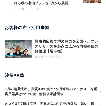
れる秋の宿泊プランを9月から展開
2026.08.06 11:00
お客様の声・活用事例
戦略的広報で堺の魅力を全国へ。プレ
スリリースを起点に広がる情報発信の
好循環【堺市様】
導入事例一覧を見る
汐留PR塾
6月の消費支出、実質3.3%減で7か月連続のマイナス 冷暖
房用器具は22.7%減 総務省家計調査
きょう8月7日は立秋 西日本は1か月平均気温「高い」確