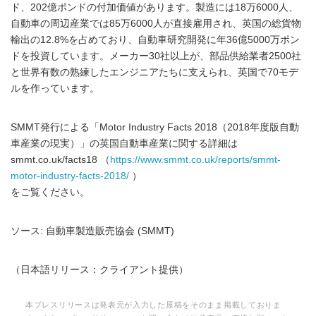
ド、202億ポンドの付加価値があります。製造には18万6000人、
自動車の周辺産業では85万6000人が直接雇用され、英国の総貨物
輸出の12.8%を占めており、自動車研究開発に年36億5000万ポン
ドを投資しています。メーカー30社以上が、部品供給業者2500社
と世界有数の熟練したエンジニアたちに支えられ、英国で70モデ
ルを作っています。
SMMT発行による「Motor Industry Facts 2018（2018年度版自動
車産業の現実）」の英国自動車産業に関する詳細は
smmt.co.uk/facts18 （
https://www.smmt.co.uk/reports/smmt-
motor-industry-facts-2018/
）
をご覧ください。
ソース: 自動車製造販売協会 (SMMT)
（日本語リリース：クライアント提供）
本プレスリリースは発表元が入力した原稿をそのまま掲載しておりま