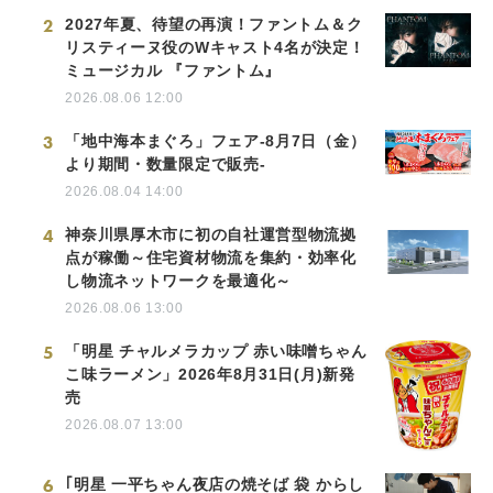
2
2027年夏、待望の再演！ファントム＆ク
リスティーヌ役のWキャスト4名が決定！
ミュージカル 『ファントム』
2026.08.06 12:00
3
「地中海本まぐろ」フェア-8月7日（金）
より期間・数量限定で販売-
2026.08.04 14:00
4
神奈川県厚木市に初の自社運営型物流拠
点が稼働～住宅資材物流を集約・効率化
し物流ネットワークを最適化～
2026.08.06 13:00
5
「明星 チャルメラカップ 赤い味噌ちゃん
こ味ラーメン」2026年8月31日(月)新発
売
2026.08.07 13:00
6
｢明星 一平ちゃん夜店の焼そば 袋 からし