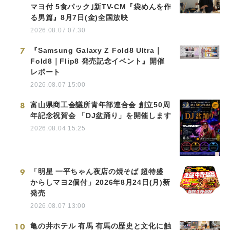
マヨ付 5食パック｣新TV-CM『袋めんを作
る男篇』8月7日(金)全国放映
2026.08.07 07:30
7
『Samsung Galaxy Z Fold8 Ultra｜
Fold8｜Flip8 発売記念イベント』開催
レポート
2026.08.07 15:00
8
富山県商工会議所青年部連合会 創立50周
年記念祝賀会 「DJ盆踊り」を開催します
2026.08.04 15:25
9
「明星 一平ちゃん夜店の焼そば 超特盛
からしマヨ2個付」2026年8月24日(月)新
発売
2026.08.07 13:00
10
亀の井ホテル 有馬 有馬の歴史と文化に触