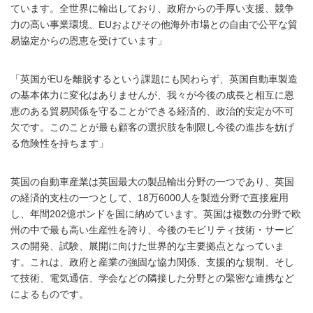
ています。全世界に輸出しており、政府からの手厚い支援、競争
力の高い事業環境、EUおよびその他海外市場との自由で公平な貿
易協定からの恩恵を受けています」
「英国がEUを離脱するという課題にも関わらず、英国自動車製造
の基本体力に変化はありませんが、我々が今後の成長と相互に恩
恵のある貿易関係を守ることができる経済的、政治的安定が不可
欠です。このことが最も顧客の選択肢を制限し今後の進歩を妨げ
る危険性を持ちます」
英国の自動車産業は英国最大の製品輸出分野の一つであり、英国
の経済的支柱の一つとして、18万6000人を製造分野で直接雇用
し、年間202億ポンドを国に納めています。英国は複数の分野で欧
州の中で最も高い生産性を誇り、今後のモビリティ技術・サービ
スの開発、試験、展開に向けた世界的な主要拠点となっていま
す。これは、政府と産業の強固な協力関係、支援的な規制、そし
て技術、電気通信、学会などの隣接した分野との緊密な連携など
によるものです。