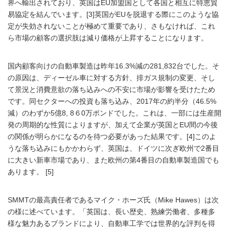
界へ輸出されており、英国はEU加盟国として各国と相互に特恵貿
易協定を結んでいます。[3]英国がEUを脱退する際にこのような協
定が失効されないことが極めて重要であり、さもなければ、これ
ら市場の顧客の選択肢は減り価格が上昇することになります。
国内顧客向けの自動車製造は昨年16.3%減の281,832台でした。そ
の原因は、ディーゼル車に対する方針、排ガス規制の変更、そし
て景況と消費意欲の落ち込みへの不安に市場が影響を受けたため
です。同セクターへの投資も落ち込み、2017年の約半分（46.5%
減）のわずか5億8, 8６0万ポンドでした。これは、一部には生産開
発の周期的な性質によりますが、加えて企業が英国とEU間の今後
の関係が明らかになるのを待つ必要があった結果です。[4]このよ
うな落ち込みにもかかわらず、英国は、ドイツに次ぎ欧州で2番目
に大きい新車市場であり、また欧州の第4番目の自動車製造国でも
あります。 [5]
SMMTの最高責任者であるマイク・ホーズ氏（Mike Hawes）は次
の様に述べています。「英国は、長い歴史、熟練労働者、多種多
様な魅力あるブランドにより、自動車工学では世界的な評判を得