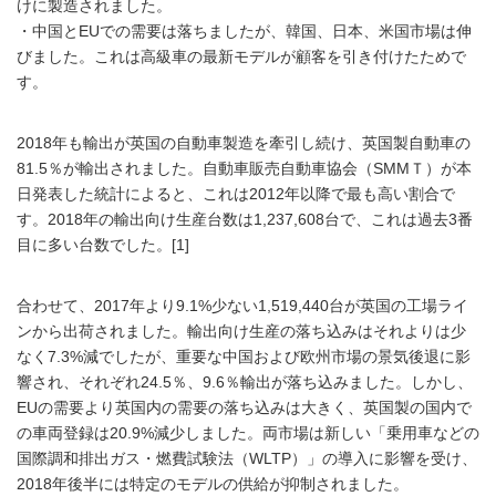
けに製造されました。
・中国とEUでの需要は落ちましたが、韓国、日本、米国市場は伸
びました。これは高級車の最新モデルが顧客を引き付けたためで
す。
2018年も輸出が英国の自動車製造を牽引し続け、英国製自動車の
81.5％が輸出されました。自動車販売自動車協会（SMMＴ）が本
日発表した統計によると、これは2012年以降で最も高い割合で
す。2018年の輸出向け生産台数は1,237,608台で、これは過去3番
目に多い台数でした。[1]
合わせて、2017年より9.1%少ない1,519,440台が英国の工場ライ
ンから出荷されました。輸出向け生産の落ち込みはそれよりは少
なく7.3%減でしたが、重要な中国および欧州市場の景気後退に影
響され、それぞれ24.5％、9.6％輸出が落ち込みました。しかし、
EUの需要より英国内の需要の落ち込みは大きく、英国製の国内で
の車両登録は20.9%減少しました。両市場は新しい「乗用車などの
国際調和排出ガス・燃費試験法（WLTP）」の導入に影響を受け、
2018年後半には特定のモデルの供給が抑制されました。