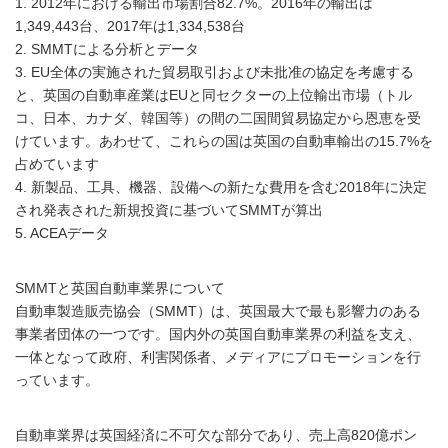
1. 2012年における輸出市場割合82.7%。2016年の輸出は
1,349,443台、2017年は1,334,538台
2. SMMTによる分析とデータ
3. EU全体の実施された貿易取引および未批准の協定を考慮する
と、英国の自動車産業はEUと同セクターの上位輸出市場（トル
コ、日本、カナダ、韓国等）の間の二国間貿易協定から恩恵を受
けています。あわせて、これらの国は英国の自動車輸出の15.7%を
占めています
4. 新製品、工具、機器、設備への新たな費用を含む2018年に決定
され発表された新規投資に基づいてSMMTが算出
5. ACEAデータ
SMMTと英国自動車業界について
自動車製造販売協会（SMMT）は、英国最大で最も影響力のある
事業者団体の一つです。国内外の英国自動車業界の利益を支え、
一体となって政府、利害関係者、メディアにプロモーションを行
っています。
自動車業界は英国経済に不可欠な部分であり、売上高820億ポン