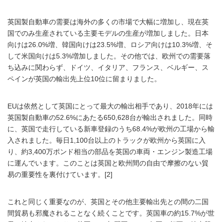
英国製自動車の需要は海外の多くの市場で大幅に増加し、現在英
国でのみ生産されている主要モデルの生産が増加しました。日本
向けは26.0%増、韓国向けは23.5%増、ロシア向けは10.3%増、そ
して米国向けは5.3%増加しました。その他では、欧州での需要落
ち込みに関わらず、ドイツ、イタリア、フランス、ベルギー、ス
ペインが英国の輸出先上位10位に留まりました。
EUは依然として英国にとって最大の輸出相手であり、2018年には
英国製自動車の52.6%にあたる650,628台が輸出されました。同時
に、英国で走行している新車登録のうち68.4%が欧州の工場から輸
入されました。毎日1,100台以上のトラックが欧州から英国に入
り、約3,400万ポンド相当の部品を英国の車両・エンジン製造工場
に運んでいます。このことは英国と欧州間の自由で摩擦のない貿
易の重要性を裏付けています。[2]
これと同じく重要なのが、英国とその他主要輸出先との間の二国
間貿易も邪魔されることなく続くことです。英国車の約15.7%が世