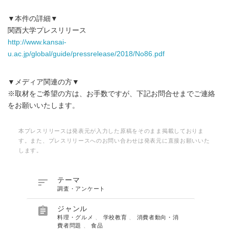
▼本件の詳細▼
関西大学プレスリリース
http://www.kansai-
u.ac.jp/global/guide/pressrelease/2018/No86.pdf
▼メディア関連の方▼
※取材をご希望の方は、お手数ですが、下記お問合せまでご連絡
をお願いいたします。
本プレスリリースは発表元が入力した原稿をそのまま掲載しておりま
す。また、プレスリリースへのお問い合わせは発表元に直接お願いいた
します。

テーマ
調査・アンケート

ジャンル
料理・グルメ
、
学校教育
、
消費者動向・消
費者問題
、
食品