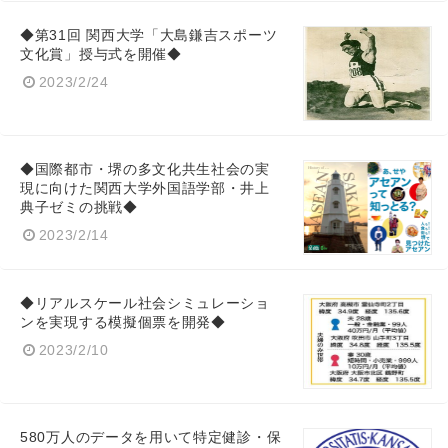
◆第31回 関西大学「大島鎌吉スポーツ
文化賞」授与式を開催◆
2023/2/24
◆国際都市・堺の多文化共生社会の実
現に向けた関西大学外国語学部・井上
典子ゼミの挑戦◆
2023/2/14
◆リアルスケール社会シミュレーショ
ンを実現する模擬個票を開発◆
2023/2/10
580万人のデータを用いて特定健診・保