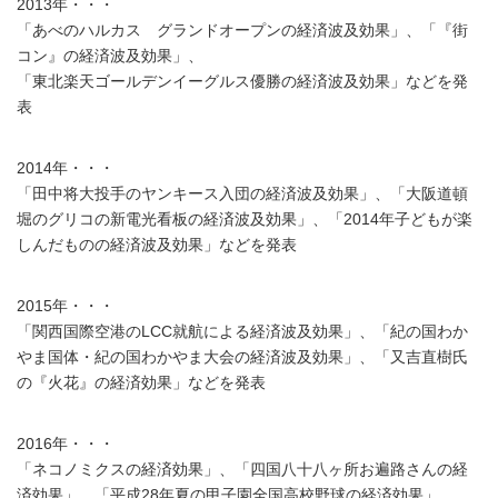
2013年・・・
「あべのハルカス グランドオープンの経済波及効果」、「『街
コン』の経済波及効果」、
「東北楽天ゴールデンイーグルス優勝の経済波及効果」などを発
表
2014年・・・
「田中将大投手のヤンキース入団の経済波及効果」、「大阪道頓
堀のグリコの新電光看板の経済波及効果」、「2014年子どもが楽
しんだものの経済波及効果」などを発表
2015年・・・
「関西国際空港のLCC就航による経済波及効果」、「紀の国わか
やま国体・紀の国わかやま大会の経済波及効果」、「又吉直樹氏
の『火花』の経済効果」などを発表
2016年・・・
「ネコノミクスの経済効果」、「四国八十八ヶ所お遍路さんの経
済効果」、「平成28年夏の甲子園全国高校野球の経済効果」、