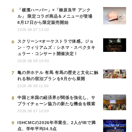
5
「横濱ハーバー」×「柳原良平 アンク
ル」 限定コラボ商品＆メニューが登場
8月17日から限定販売開始
2026.08.07 13:00
6
スクリーン×オーケストラで体感。ジョ
ン・ウィリアムズ：シネマ・スペクタキ
ュラー・コンサート開催決定！
2026.08.08 10:00
7
亀の井ホテル 有馬 有馬の歴史と文化に触
れる秋の宿泊プランを9月から展開
2026.08.06 11:00
8
中国と米国の経済界が関係を強化し、サ
プライチェーン協力の新たな機会を模索
2026.08.07 10:00
9
ISHCMCの2026年卒業生、2人がIBで満
点、学年平均34.5点