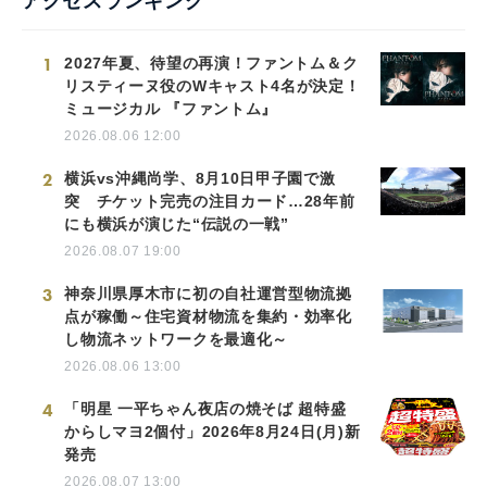
アクセスランキング
1
2027年夏、待望の再演！ファントム＆ク
リスティーヌ役のWキャスト4名が決定！
ミュージカル 『ファントム』
2026.08.06 12:00
2
横浜vs沖縄尚学、8月10日甲子園で激
突 チケット完売の注目カード…28年前
にも横浜が演じた“伝説の一戦”
2026.08.07 19:00
3
神奈川県厚木市に初の自社運営型物流拠
点が稼働～住宅資材物流を集約・効率化
し物流ネットワークを最適化～
2026.08.06 13:00
4
「明星 一平ちゃん夜店の焼そば 超特盛
からしマヨ2個付」2026年8月24日(月)新
発売
2026.08.07 13:00