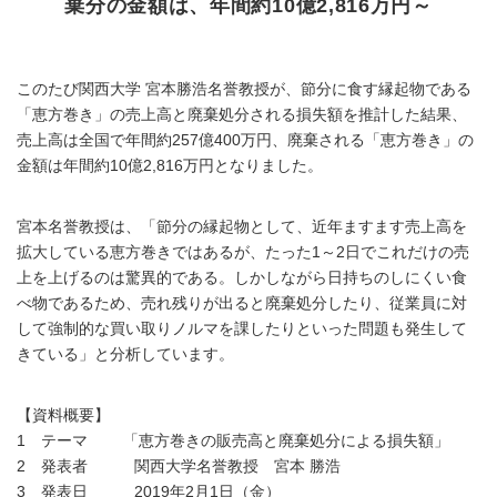
棄分の金額は、年間約10億2,816万円～
このたび関西大学 宮本勝浩名誉教授が、節分に食す縁起物である
「恵方巻き」の売上高と廃棄処分される損失額を推計した結果、
売上高は全国で年間約257億400万円、廃棄される「恵方巻き」の
金額は年間約10億2,816万円となりました。
宮本名誉教授は、「節分の縁起物として、近年ますます売上高を
拡大している恵方巻きではあるが、たった1～2日でこれだけの売
上を上げるのは驚異的である。しかしながら日持ちのしにくい食
べ物であるため、売れ残りが出ると廃棄処分したり、従業員に対
して強制的な買い取りノルマを課したりといった問題も発生して
きている」と分析しています。
【資料概要】
1 テーマ 「恵方巻きの販売高と廃棄処分による損失額」
2 発表者 関西大学名誉教授 宮本 勝浩
3 発表日 2019年2月1日（金）