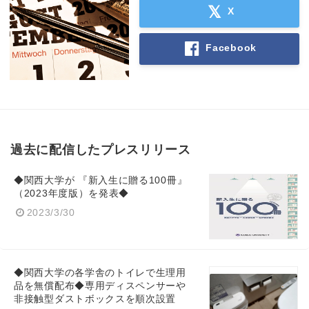
X
Facebook
過去に配信したプレスリリース
◆関西大学が 『新入生に贈る100冊』
（2023年度版）を発表◆
Japanese
2023/3/30
◆関西大学の各学舎のトイレで生理用
品を無償配布◆専用ディスペンサーや
English
非接触型ダストボックスを順次設置