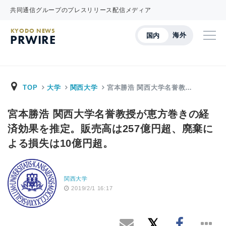
共同通信グループのプレスリリース配信メディア
KYODO NEWS
海外
国内
PRWIRE
TOP
大学
関西大学
宮本勝浩 関西大学名誉教…
宮本勝浩 関西大学名誉教授が恵方巻きの経
済効果を推定。販売高は257億円超、廃棄に
よる損失は10億円超。
関西大学
2019/2/1 16:17