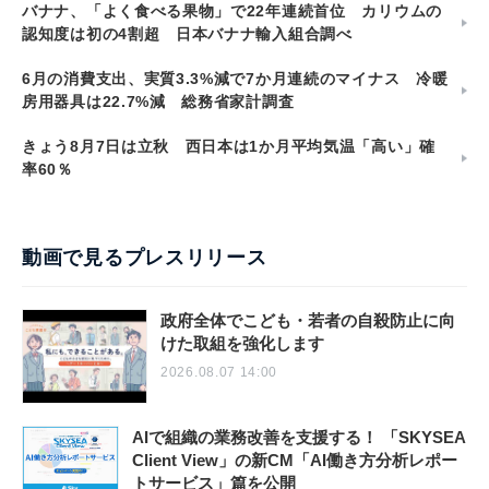
バナナ、「よく食べる果物」で22年連続首位 カリウムの
認知度は初の4割超 日本バナナ輸入組合調べ
6月の消費支出、実質3.3%減で7か月連続のマイナス 冷暖
房用器具は22.7%減 総務省家計調査
きょう8月7日は立秋 西日本は1か月平均気温「高い」確
率60％
動画で見るプレスリリース
政府全体でこども・若者の自殺防止に向
けた取組を強化します
2026.08.07 14:00
AIで組織の業務改善を支援する！ 「SKYSEA
Client View」の新CM「AI働き方分析レポー
トサービス」篇を公開