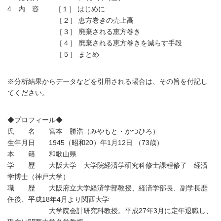
4 内 容 ［１］ はじめに
［２］ 恵方巻きの売上高
［３］ 廃棄される恵方巻き
［４］ 廃棄される恵方巻きを減らす手段
［５］ まとめ
※分析結果からデータなどを引用される場合は、その旨を付記し
てください。
◆プロフィール◆
氏 名 宮本 勝浩（みやもと・かつひろ）
生年月日 1945（昭和20）年1月12日 （73歳）
本 籍 和歌山県
学 歴 大阪大学 大学院経済学研究科修士課程修了 経済
学博士（神戸大学）
職 歴 大阪府立大学経済学部教授、経済学部長、副学長歴
任後、平成18年4月より関西大学
大学院会計研究科教授。平成27年3月に定年退職し、