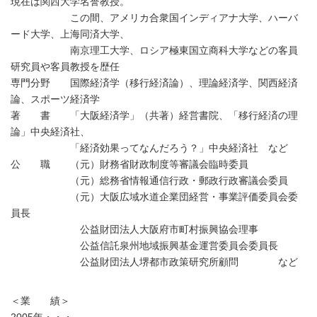
現在は関西大学名誉教授。
この間、アメリカ合衆国インディアナ大学、ハーバ
ード大学、上海同済大学、
南京理工大学、ロシア極東国立商科大学などの客員
研究員や客員教授を歴任
専門分野 国際経済学（移行経済論）、理論経済学、関西経済
論、スポーツ経済学
著 書 「大阪経済学」（共著）経営書院、「移行経済の理
論」中央経済社、
「経済効果ってなんだろう？」中央経済社 など
公 職 （元）財務省財政制度等審議会臨時委員
（元）総務省情報通信行政・郵政行政審議会委員
（元）大阪広域水道企業団経営・事業評価委員会委
員長
公益財団法人大阪府市町村振興協会理事
公益信託泉州地域振興基金運営委員会委員長
公益財団法人堺都市政策研究所顧問 など
＜業 績＞