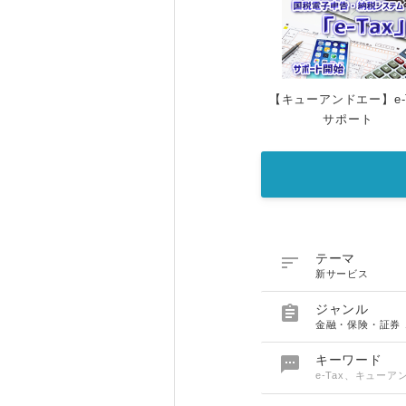
【キューアンドエー】e-T
サポート

テーマ
新サービス

ジャンル
金融・保険・証券

キーワード
e-Tax、キュー