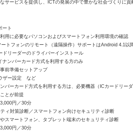
なサービスを提供し、ICTの発展の中で豊かな社会づくりに貢
サポート
x利用に必要なパソコンおよびスマートフォン利用環境の確認
モート（遠隔操作）サポートはAndroid 4.1以降、
ーダーのドライバーインストール
カード方式を利用する方のみ
前準備セットアップ
ー設定 など
Japanese
ド方式を利用する方は、必要機器（ICカードリーダー
ことが前提
000円／30分
リティ対策診断／スマートフォン向けセキュリティ診断
スマートフォン、タブレット端末のセキュリティ診断
000円／30分