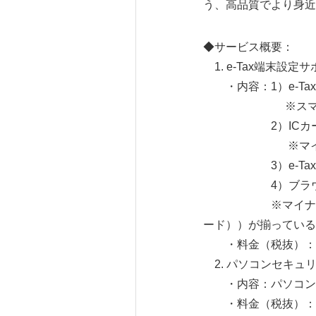
う、高品質でより身近
◆サービス概要：
1. e-Tax端末設定
・内容：1）e-Ta
※スマートフォンのリ
2）ICカードリ
※マイナンバー
3）e-Tax事
4）ブラウザ
※マイナンバーカー
ード））が揃っている
・料金（税抜）：3,
2. パソコンセキュ
・内容：パソコンや
・料金（税抜）：3,