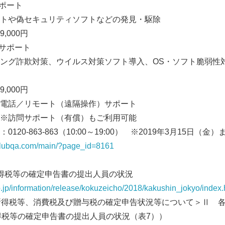
ポート
English
や偽セキュリティソフトなどの発見・駆除
000円
サポート
グ詐欺対策、ウイルス対策ソフト導入、OS・ソフト脆弱性
000円
電話／リモート（遠隔操作）サポート
ト（有償）もご利用可能
20-863-863（10:00～19:00） ※2019年3月15日（金）
clubqa.com/main/?page_id=8161
た所得税等の確定申告書の提出人員の状況
o.jp/information/release/kokuzeicho/2018/kakushin_jokyo/index
得税等、消費税及び贈与税の確定申告状況等について＞Ⅱ 各
所得税等の確定申告書の提出人員の状況（表7））