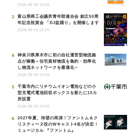
2026.08.06 14:00
3
富山県商工会議所青年部連合会 創立50周
年記念祝賀会 「DJ盆踊り」を開催します
2026.08.04 15:25
4
神奈川県厚木市に初の自社運営型物流拠
点が稼働～住宅資材物流を集約・効率化
し物流ネットワークを最適化～
2026.08.06 13:00
5
千葉市内にリチウムイオン電池などの小
型充電式電池回収ボックスを新たに15カ
所設置
2026.08.05 16:00
6
2027年夏、待望の再演！ファントム＆ク
リスティーヌ役のWキャスト4名が決定！
ミュージカル 『ファントム』