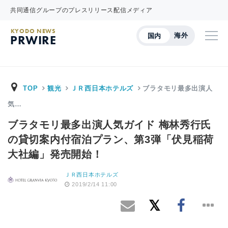
共同通信グループのプレスリリース配信メディア
KYODO NEWS
海外
国内
PRWIRE
TOP
観光
ＪＲ西日本ホテルズ
ブラタモリ最多出演人
気…
ブラタモリ最多出演人気ガイド 梅林秀行氏
の貸切案内付宿泊プラン、第3弾「伏見稲荷
大社編」発売開始！
ＪＲ西日本ホテルズ
2019/2/14 11:00