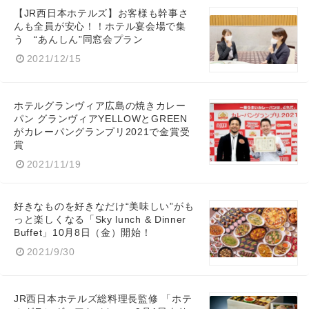
【JR西日本ホテルズ】お客様も幹事さ
んも全員が安心！！ホテル宴会場で集
う “あんしん”同窓会プラン
2021/12/15
ホテルグランヴィア広島の焼きカレー
パン グランヴィアYELLOWとGREEN
がカレーパングランプリ2021で金賞受
賞
2021/11/19
好きなものを好きなだけ“美味しい”がも
っと楽しくなる「Sky lunch & Dinner
Buffet」10月8日（金）開始！
2021/9/30
JR西日本ホテルズ総料理長監修 「ホテ