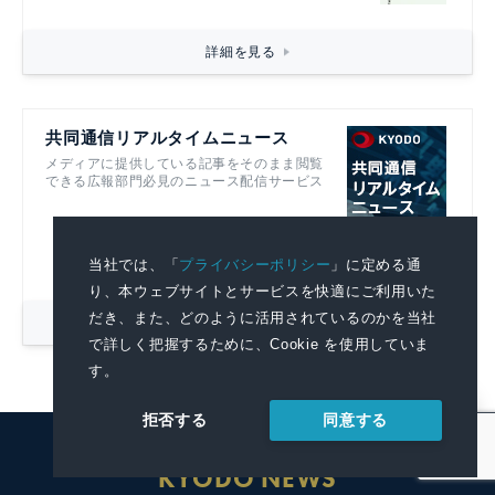
詳細を見る
共同通信リアルタイムニュース
メディアに提供している記事をそのまま閲覧
できる広報部門必見のニュース配信サービス
当社では、「
プライバシーポリシー
」に定める通
り、本ウェブサイトとサービスを快適にご利用いた
だき、また、どのように活用されているのかを当社
詳細を見る
で詳しく把握するために、Cookie を使用していま
す。
同意する
拒否する
KYODO NEWS