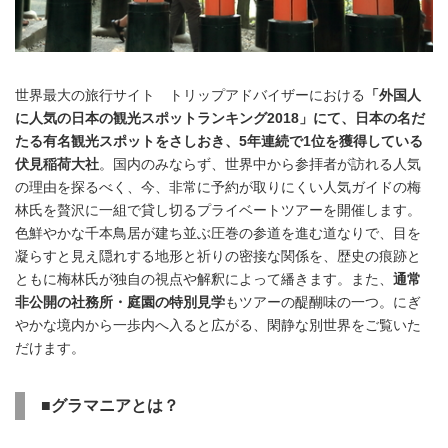
世界最大の旅行サイト トリップアドバイザーにおける
「外国人
に人気の日本の観光スポットランキング2018」
にて、日本の名だ
たる有名観光スポットをさしおき、5年連続で1位を獲得している
伏見稲荷大社
。国内のみならず、世界中から参拝者が訪れる人気
の理由を探るべく、今、非常に予約が取りにくい人気ガイドの梅
林氏を贅沢に一組で貸し切るプライベートツアーを開催します。
色鮮やかな千本鳥居が建ち並ぶ圧巻の参道を進む道なりで、目を
凝らすと見え隠れする地形と祈りの密接な関係を、歴史の痕跡と
ともに梅林氏が独自の視点や解釈によって繙きます。また、
通常
非公開の社務所・庭園の特別見学
もツアーの醍醐味の一つ。にぎ
やかな境内から一歩内へ入ると広がる、閑静な別世界をご覧いた
だけます。
■グラマニアとは？