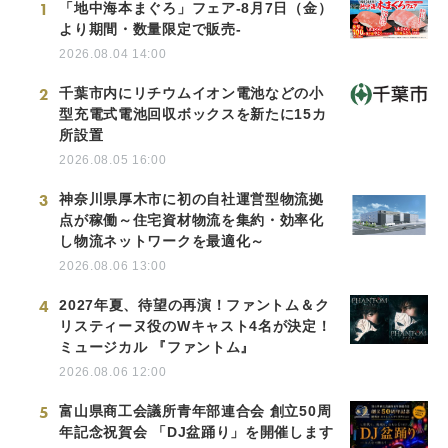
1
「地中海本まぐろ」フェア-8月7日（金）
より期間・数量限定で販売-
2026.08.04 14:00
2
千葉市内にリチウムイオン電池などの小
型充電式電池回収ボックスを新たに15カ
所設置
2026.08.05 16:00
3
神奈川県厚木市に初の自社運営型物流拠
点が稼働～住宅資材物流を集約・効率化
し物流ネットワークを最適化～
2026.08.06 13:00
4
2027年夏、待望の再演！ファントム＆ク
リスティーヌ役のWキャスト4名が決定！
ミュージカル 『ファントム』
2026.08.06 12:00
5
富山県商工会議所青年部連合会 創立50周
年記念祝賀会 「DJ盆踊り」を開催します