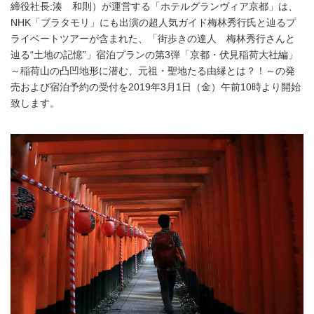
締役社長:湊 和則）が運営する「ホテルグランヴィア京都」は、
NHK「ブラタモリ」にも出演の超人気ガイド梅林秀行氏と辿るプ
ライベートツアーが含まれた、「街歩きの達人 梅林秀行さんと
辿る“土地の記憶”」宿泊プランの第3弾「京都・伏見稲荷大社編」
～稲荷山の凸凹地形に潜む、元祖・聖地たる由縁とは？！～の発
売および宿泊予約の受付を2019年3月1日（金）午前10時より開始
致します。