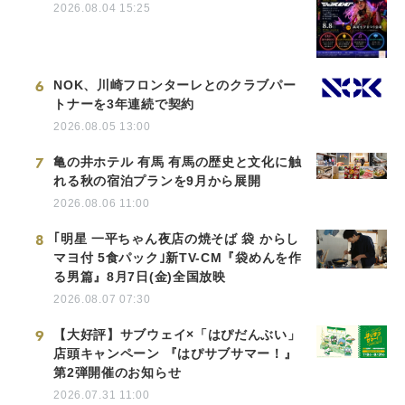
2026.08.04 15:25
6
NOK、川崎フロンターレとのクラブパー
トナーを3年連続で契約
2026.08.05 13:00
7
亀の井ホテル 有馬 有馬の歴史と文化に触
れる秋の宿泊プランを9月から展開
2026.08.06 11:00
8
｢明星 一平ちゃん夜店の焼そば 袋 からし
マヨ付 5食パック｣新TV-CM『袋めんを作
る男篇』8月7日(金)全国放映
2026.08.07 07:30
9
【大好評】サブウェイ×「はぴだんぶい」
店頭キャンペーン 『はぴサブサマー！』
第2弾開催のお知らせ
2026.07.31 11:00