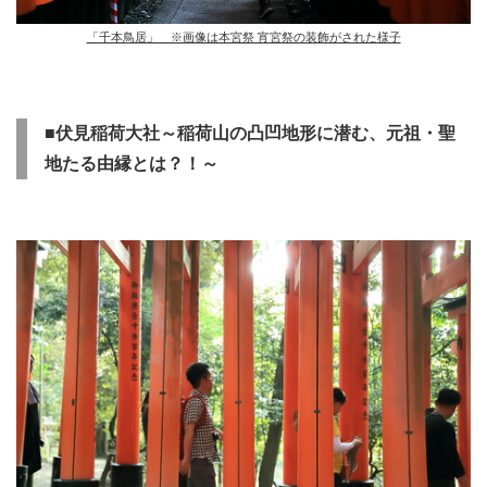
「千本鳥居」 ※画像は本宮祭 宵宮祭の装飾がされた様子
■伏見稲荷大社～稲荷山の凸凹地形に潜む、元祖・聖
地たる由縁とは？！～