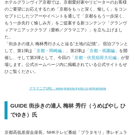
ホテルグランヴィア京都では、京都愛好家やリピーターのお客様
のご要望にお応えするため「京都をもっと深く、愉しく」をコン
セプトにしたツアーやイベントを通して「京都をもう一歩深く、
もう一歩先行く愉しみ方」をご提案する新コンテンツ「グランヴ
ィアマニアッククラブ（愛称／グラマニア）」を立ち上げまし
た。
「街歩きの達人 梅林秀行さんと辿る“土地の記憶”」 宿泊プランと
して、第1弾は
「京都・岡崎編」
、第2弾は
「京都・祇園編」
を開
催し、そして第3弾として、今回の
「京都・伏見稲荷大社編」
が登
場します。公式ホームページ内に掲載されている公式サイトもぜ
ひご覧ください。
グラマニアURL：www.granvia-kyoto.co.jp/gramania
GUIDE 街歩きの達人 梅林 秀行（うめばやし ひ
でゆき）氏
京都高低差崖会崖長。NHKテレビ番組「ブラタモリ」準レギュラ