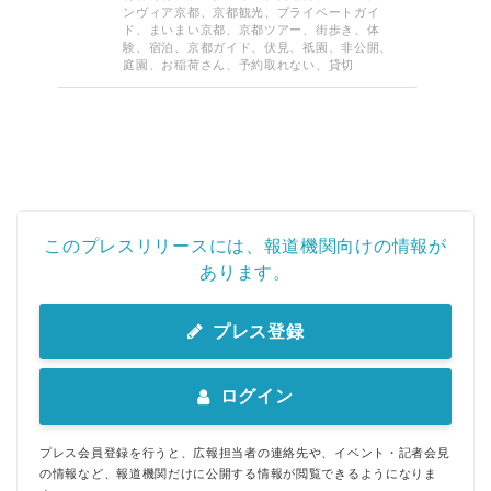
English
ンヴィア京都、京都観光、プライベートガイ
ド、まいまい京都、京都ツアー、街歩き、体
験、宿泊、京都ガイド、伏見、祇園、非公開、
庭園、お稲荷さん、予約取れない、貸切
このプレスリリースには、報道機関向けの情報が
あります。
プレス登録
ログイン
プレス会員登録を行うと、広報担当者の連絡先や、イベント・記者会見
の情報など、報道機関だけに公開する情報が閲覧できるようになりま