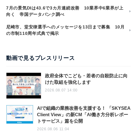
7月の景気DIは43.6で3カ月連続改善 10業界中6業界が上
向く 帝国データバンク調べ
尼崎市、堂安律選手へのメッセージを13日まで募集 10月
の市制110周年式典で掲示
動画で見るプレスリリース
政府全体でこども・若者の自殺防止に向
けた取組を強化します
2026.08.07 14:00
AIで組織の業務改善を支援する！ 「SKYSEA
Client View」の新CM「AI働き方分析レポー
トサービス」篇を公開
2026.08.06 11:04