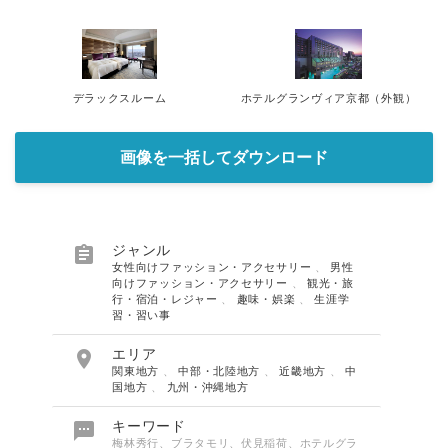
デラックスルーム
ホテルグランヴィア京都（外観）
画像を一括してダウンロード

ジャンル
女性向けファッション・アクセサリー
、
男性
向けファッション・アクセサリー
、
観光・旅
行・宿泊・レジャー
、
趣味・娯楽
、
生涯学
習・習い事
Japanese

エリア
関東地方
、
中部・北陸地方
、
近畿地方
、
中
国地方
、
九州・沖縄地方

キーワード
梅林秀行、ブラタモリ、伏見稲荷、ホテルグラ