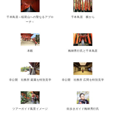
千本鳥居～稲荷山への聖なるアプロ
千本鳥居 横から
ーチ～
本殿
梅林秀行氏と千本鳥居
非公開 社務所 庭園を特別見学
非公開 社務所 広間を特別見学
ツアーガイド風景イメージ
街歩きガイド梅林秀行氏