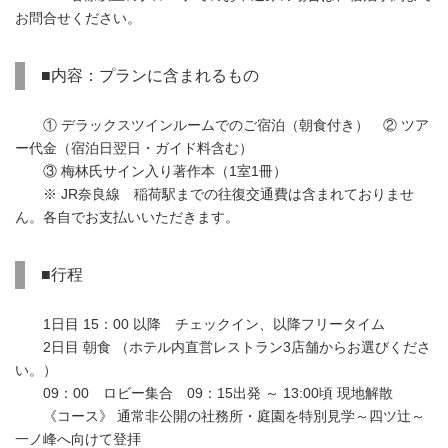
お問合せください。
■内容：プランに含まれるもの
① デラックスツインルームでのご宿泊（朝食付き） ② ツア
ー代金（宿泊日翌日・ガイド料含む）
③ 梅林氏サイン入り著作本（1室1冊）
※ JR奈良線 稲荷駅までの往復交通費は含まれておりませ
ん。各自でお支払いいただきます。
■行程
1日目 15：00 以降 チェックイン、以降フリータイム
2日目 朝食 （ホテル内直営レストラン3店舗からお選びくださ
い。）
09：00 ロビー集合 09：15出発 ～ 13:00頃 現地解散
《コース》 通常非公開の社務所・庭園を特別見学～四ツ辻～
一ノ峰へ向けて登拝