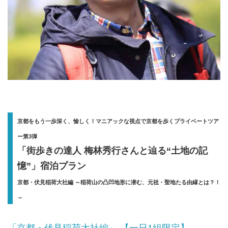
京都をもう一歩深く、愉しく！マニアックな視点で京都を歩くプライベートツア
ー第3弾
「街歩きの達人 梅林秀行さんと辿る“土地の記
憶”」宿泊プラン
京都・伏見稲荷大社編 ～稲荷山の凸凹地形に潜む、元祖・聖地たる由縁とは？！
～
「京都・伏見稲荷大社編」 【一日1組限定】