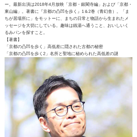
ー。最新出演は2018年4月放映「京都・銀閣寺編」および「京都・
東山編」。著書に『京都の凸凹を歩く』1＆2巻（青幻舎）。「ま
ちが居場所に」をモットーに、まちの日常と物語から生まれたメ
ッセージを大切にしている。趣味は銭湯へ通うこと、おいしいく
るみパンを探すこと。
【著書】
「京都の凸凹を歩く」高低差に隠された古都の秘密
「京都の凸凹を歩く2」名所と聖地に秘められた高低差の謎