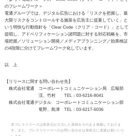
のフレームワーク＞
電通グループでは、デジタル広告における「リスクを把握し、最
大限リスクをコントロールする施策を広告主に提案していく」と
いう明快な行動指針を「Clear Code（クリア・コード）」として
提唱し、アドベリフィケーション諸問題に対する対応戦略を、市
場把握／ソリューション開発／メディアプランニング／効果検証
の4段階に分けてフレームワーク化しています。
以 上
【リリースに関する問い合わせ先】
株式会社電通 コーポレートコミュニケーション局 広報部
渓、竹村 TEL：03-6216-8041
株式会社電通デジタル コーポレートコミュニケーション部
竜野、島津 TEL：03-6217-6036
本プレスリリースは発表元が入力した原稿をそのまま掲載しておりま
す。また、プレスリリースへのお問い合わせは発表元に直接お願いいた