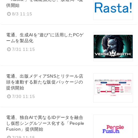
供開始
Japanese
8/3 11:15
電通、生成AIを“遊び”に活用したPCゲ
ームを製品化
7/31 11:15
English
電通、出版メディアSNSとリテール店
頭を連動する新たな販促パッケージの
提供開始
7/30 11:15
電通、独自AIで異なるIDデータを融合
し仮想シングルソース化する「People
Fusion」提供開始
7/29 11:15