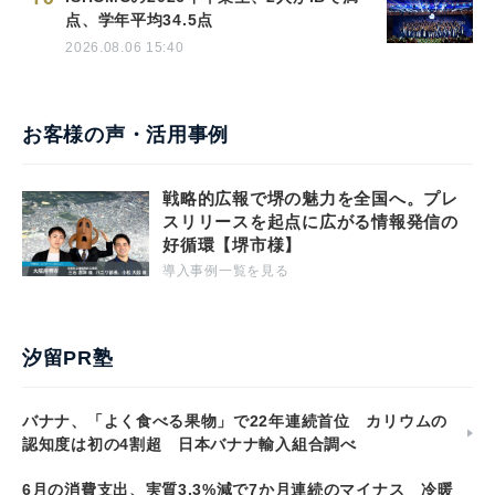
点、学年平均34.5点
2026.08.06 15:40
お客様の声・活用事例
戦略的広報で堺の魅力を全国へ。プレ
スリリースを起点に広がる情報発信の
好循環【堺市様】
導入事例一覧を見る
汐留PR塾
バナナ、「よく食べる果物」で22年連続首位 カリウムの
認知度は初の4割超 日本バナナ輸入組合調べ
6月の消費支出、実質3.3%減で7か月連続のマイナス 冷暖