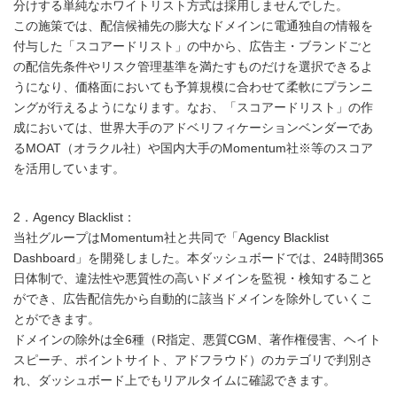
分けする単純なホワイトリスト方式は採用しませんでした。
この施策では、配信候補先の膨大なドメインに電通独自の情報を
付与した「スコアードリスト」の中から、広告主・ブランドごと
の配信先条件やリスク管理基準を満たすものだけを選択できるよ
うになり、価格面においても予算規模に合わせて柔軟にプランニ
ングが行えるようになります。なお、「スコアードリスト」の作
成においては、世界大手のアドベリフィケーションベンダーであ
るMOAT（オラクル社）や国内大手のMomentum社※等のスコア
を活用しています。
2．Agency Blacklist：
当社グループはMomentum社と共同で「Agency Blacklist
Dashboard」を開発しました。本ダッシュボードでは、24時間365
日体制で、違法性や悪質性の高いドメインを監視・検知すること
ができ、広告配信先から自動的に該当ドメインを除外していくこ
とができます。
ドメインの除外は全6種（R指定、悪質CGM、著作権侵害、ヘイト
スピーチ、ポイントサイト、アドフラウド）のカテゴリで判別さ
れ、ダッシュボード上でもリアルタイムに確認できます。