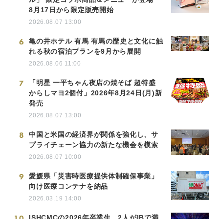
8月17日から限定販売開始
2026.08.07 13:00
6
亀の井ホテル 有馬 有馬の歴史と文化に触
れる秋の宿泊プランを9月から展開
2026.08.06 11:00
7
「明星 一平ちゃん夜店の焼そば 超特盛
からしマヨ2個付」2026年8月24日(月)新
発売
2026.08.07 13:00
8
中国と米国の経済界が関係を強化し、サ
プライチェーン協力の新たな機会を模索
2026.08.07 10:00
9
愛媛県「災害時医療提供体制確保事業」
向け医療コンテナを納品
2026.03.19 14:00
10
ISHCMCの2026年卒業生、2人がIBで満