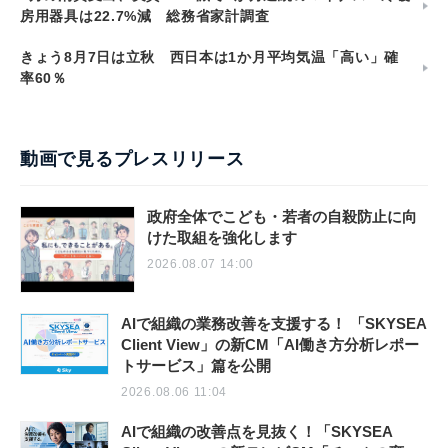
房用器具は22.7%減 総務省家計調査
きょう8月7日は立秋 西日本は1か月平均気温「高い」確
率60％
動画で見るプレスリリース
政府全体でこども・若者の自殺防止に向
けた取組を強化します
2026.08.07 14:00
AIで組織の業務改善を支援する！ 「SKYSEA
Client View」の新CM「AI働き方分析レポー
トサービス」篇を公開
2026.08.06 11:04
AIで組織の改善点を見抜く！「SKYSEA