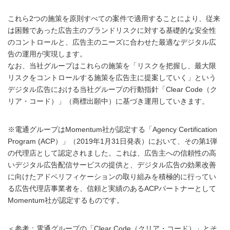
これら2つの施策を原則すべての案件で適用することにより、従来
は困難であった広告主のブランドリスクに対する基礎的な安全性
のコントロールと、広告主のニーズに合わせた最適なデジタル広
告の運用が実現します。
なお、当社グループはこれらの施策を「リスクを把握し、最大限
リスクをコントロールする施策を広告主に提案していく」という
デジタル広告における当社グループの行動指針「Clear Code（ク
リア・コード）」（商標出願中）に基づき運用していきます。
※電通グループはMomentum社が認定する「Agency Certification
Program (ACP）」（2019年1月31日発表）において、その第1弾
の代理店として認定されました。これは、広告主への信頼性の高
いデジタル広告配信サービスの提供と、デジタル広告の効果改善
に向けたアドベリフィケーションの取り組みを積極的に行ってい
る広告代理店事業者を、信頼と実績のあるACPパートナーとして
Momentum社が認定するものです。
＜参考：電通グループの「Clear Code（クリア・コード）」とそ