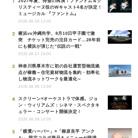
1
2027年夏、待望の再演！ファントム＆ク
リスティーヌ役のWキャスト4名が決定！
ミュージカル 『ファントム』
2026.08.06 12:00
2
横浜vs沖縄尚学、8月10日甲子園で激
突 チケット完売の注目カード…28年前
にも横浜が演じた“伝説の一戦”
2026.08.07 19:00
3
神奈川県厚木市に初の自社運営型物流拠
点が稼働～住宅資材物流を集約・効率化
し物流ネットワークを最適化～
2026.08.06 13:00
4
スクリーン×オーケストラで体感。ジョ
ン・ウィリアムズ：シネマ・スペクタキ
ュラー・コンサート開催決定！
2026.08.08 10:00
5
「横濱ハーバー」×「柳原良平 アンク
ル」 限定コラボ商品＆メニューが登場