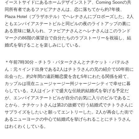
イーストサイドにあるホームデザインストア、Coming Soonの共
同所有者であるファビアナさんは、恋に落ちてから約7年後、
Plaza Hotel（プラザホテル）でヘレナさんにプロポーズした。2人
ともエンパイアステートビルと同ビルの夜のライトアップの裏に
ある意味に魅入られ、ファビアナさんとヘレナさんはこのランド
マークの86階の展望台で自分たちのラブストーリーを祝福し、結
婚式を挙げることを楽しみにしている。
＊午前7時30分－チトラ・パタークさんとナチケット・パテルさ
ん：元々インド出身である2人はチトラさんの兄の紹介で10年前に
出会った。約2年間の遠距離恋愛を含む5年にわたる関係を経て、
カップルは現在ニュージャージー州ジャージーシティで幸せに暮
らしている。2人はインドで盛大な伝統的結婚式を挙げる予定だ
が、エンパイアステートビルが自分のお気に入りのビルであるこ
とから、ナチケットさんは第2の故郷で行う結婚式でチトラさんに
サプライズをしたいと願ってエントリーした。2人が再会した街で
あるニューヨークの中心で結婚式を挙げられることにチトラさん
はわくわくしている。