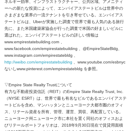
ネルギー効率、インフラストラクチャー、公共区域、アメニティ
ーへの新たな投資によって、エンパイアステートビルは世界中の
さまざまな業界の一流テナントを引き寄せている。エンパイアス
テートビルは、Uberが実施した調査で世界で最も人気のある旅行
先に、また米国建築家協会が行った調査で米国の好ましいビルに
選ばれた。エンパイアステートビルの詳しい情報は
www.empirestatebuilding.com 、
www.facebook.com/empirestatebuilding 、@EmpireStateBldg、
www.instagram.com/empirestatebldg 、
http://weibo.com/empirestatebuilding
、www.youtube.com/esbnyc
ないしwww.pinterest.com/empirestatebldg を参照。
▽Empire State Realty Trustについて
有力な不動産投資信託（REIT）のEmpire State Realty Trust, Inc.
（NYSE: ESRT）は、世界で最も有名なビルであるエンパイアステ
ートビルを含め、マンハッタンとニューヨーク大都市圏のオフィ
ス、リテール資産を所有、管理、運営、買収、再配置している。
ニューヨーク州ニューヨーク市に本社を置く同社のオフィスおよ
びリテールポートフォリオは、2018年9月30日現在で賃貸用面積