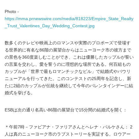
Photo -
https://mma.prnewswire.com/media/818223/Empire_State_Realty
_Trust_Valentines_Day_Wedding_Contest.jpg
数多くのテレビや映画上のロマンスや実際のプロポーズで登場す
る世界的に有名な86階の展望台からはニューヨーク市の彼方まで
の景色を360度楽しむことができ、これは優勝したカップルが誓い
の言葉を交わし、愛を誓うのに理想的な場所である。何百組もの
カップルが「世界で最もロマンチックなビル」で結婚式やバウリ
ニューアルを行ってきた。このコンテストの25周年を記念し、新
たに2組のカップルが伝統を継続して今年のバレンタインデーに結
婚式を挙げる。
ESBは次の通り名高い86階の展望台で15分間の結婚式を開く：
＊午前7時－ファビアナ・ファリアさんとヘレナ・バルケさん： 2
人は真のニューヨーク市のラブストーリーを実証する。ロウアー