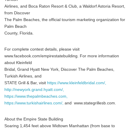
Airlines, and Boca Raton Resort & Club, a Waldorf Astoria Resort,
from Discover
The Palm Beaches, the official tourism marketing organization for
Palm Beach
County, Florida.
For complete contest details, please visit
www.facebook.com/empirestatebuilding. For more information
about Kleinfeld
Bridal, Grand Hyatt New York, Discover The Palm Beaches,
Turkish Airlines, and
STATE Grill & Bar, visit
https://www.kleinfeldbridal.com/,
http://newyork.grand.hyatt.com/,
https://www.thepalmbeaches.com,
https://www.turkishairlines.com/,
and www.stategrillesb.com.
About the Empire State Building
Soaring 1,454 feet above Midtown Manhattan (from base to