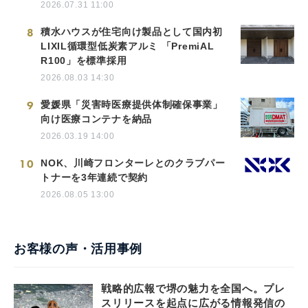
2026.07.31 11:00
8
積水ハウスが住宅向け製品として国内初
LIXIL循環型低炭素アルミ 「PremiAL
R100」を標準採用
2026.08.03 14:30
9
愛媛県「災害時医療提供体制確保事業」
向け医療コンテナを納品
2026.03.19 14:00
10
NOK、川崎フロンターレとのクラブパー
トナーを3年連続で契約
2026.08.05 13:00
お客様の声・活用事例
戦略的広報で堺の魅力を全国へ。プレ
スリリースを起点に広がる情報発信の