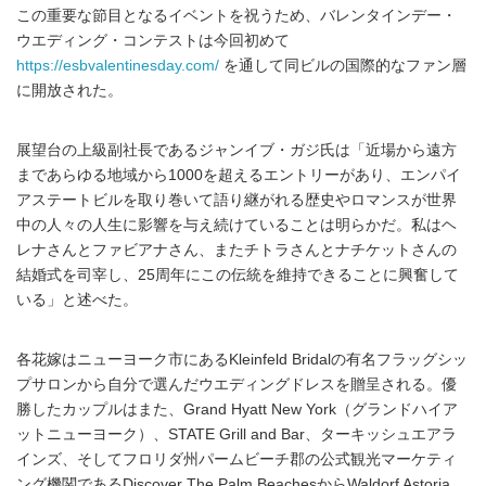
この重要な節目となるイベントを祝うため、バレンタインデー・
ウエディング・コンテストは今回初めて
https://esbvalentinesday.com/
を通して同ビルの国際的なファン層
に開放された。
展望台の上級副社長であるジャンイブ・ガジ氏は「近場から遠方
まであらゆる地域から1000を超えるエントリーがあり、エンパイ
アステートビルを取り巻いて語り継がれる歴史やロマンスが世界
中の人々の人生に影響を与え続けていることは明らかだ。私はヘ
レナさんとファビアナさん、またチトラさんとナチケットさんの
結婚式を司宰し、25周年にこの伝統を維持できることに興奮して
いる」と述べた。
各花嫁はニューヨーク市にあるKleinfeld Bridalの有名フラッグシッ
プサロンから自分で選んだウエディングドレスを贈呈される。優
勝したカップルはまた、Grand Hyatt New York（グランドハイア
ットニューヨーク）、STATE Grill and Bar、ターキッシュエアラ
インズ、そしてフロリダ州パームビーチ郡の公式観光マーケティ
ング機関であるDiscover The Palm BeachesからWaldorf Astoria