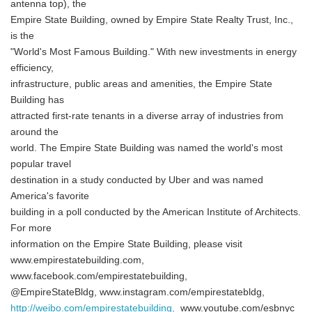
antenna top), the
Empire State Building, owned by Empire State Realty Trust, Inc.,
is the
"World's Most Famous Building." With new investments in energy
efficiency,
Japanese
infrastructure, public areas and amenities, the Empire State
Building has
attracted first-rate tenants in a diverse array of industries from
around the
world. The Empire State Building was named the world's most
popular travel
English
destination in a study conducted by Uber and was named
America's favorite
building in a poll conducted by the American Institute of Architects.
For more
information on the Empire State Building, please visit
www.empirestatebuilding.com,
www.facebook.com/empirestatebuilding,
@EmpireStateBldg, www.instagram.com/empirestatebldg,
http://weibo.com/empirestatebuilding,
www.youtube.com/esbnyc