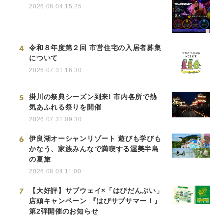
2026.08.04 15:25
4
令和８年度第２回 市営住宅の入居者募集
について
2026.07.31 16:30
5
掛川の祭典シーズン到来! 市内各所で熱
気あふれる祭りを開催
2026.07.31 09:30
6
伊良湖オーシャンリゾート 遊びも学びも
かなう、家族みんなで満喫する渥美半島
の夏旅
2026.08.04 11:00
7
【大好評】サブウェイ×「はぴだんぶい」
店頭キャンペーン 『はぴサブサマー！』
第2弾開催のお知らせ