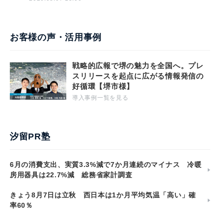
お客様の声・活用事例
戦略的広報で堺の魅力を全国へ。プレ
スリリースを起点に広がる情報発信の
好循環【堺市様】
導入事例一覧を見る
汐留PR塾
6月の消費支出、実質3.3%減で7か月連続のマイナス 冷暖
房用器具は22.7%減 総務省家計調査
きょう8月7日は立秋 西日本は1か月平均気温「高い」確
率60％