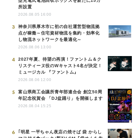
型充電式電池回収ボックスを新たに15カ
所設置
2026.08.05 16:00
3
神奈川県厚木市に初の自社運営型物流拠
点が稼働～住宅資材物流を集約・効率化
し物流ネットワークを最適化～
2026.08.06 13:00
4
2027年夏、待望の再演！ファントム＆ク
リスティーヌ役のWキャスト4名が決定！
ミュージカル 『ファントム』
2026.08.06 12:00
5
富山県商工会議所青年部連合会 創立50周
年記念祝賀会 「DJ盆踊り」を開催します
2026.08.04 15:25
6
｢明星 一平ちゃん夜店の焼そば 袋 からし