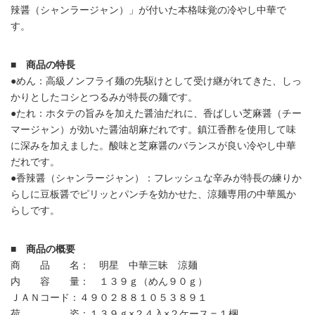
辣醤（シャンラージャン）」が付いた本格味覚の冷やし中華で
す。
■ 商品の特長
●めん：高級ノンフライ麺の先駆けとして受け継がれてきた、しっ
かりとしたコシとつるみが特長の麺です。
●たれ：ホタテの旨みを加えた醤油だれに、香ばしい芝麻醤（チー
マージャン）が効いた醤油胡麻だれです。鎮江香酢を使用して味
に深みを加えました。酸味と芝麻醤のバランスが良い冷やし中華
だれです。
●香辣醤（シャンラージャン）：フレッシュな辛みが特長の練りか
らしに豆板醤でピリッとパンチを効かせた、涼麺専用の中華風か
らしです。
■ 商品の概要
商 品 名： 明星 中華三昧 涼麺
内 容 量： １３９ｇ（めん９０ｇ）
ＪＡＮコード：４９０２８８１０５３８９１
荷 姿：１３９ｇ×２４入×２ケース＝１梱