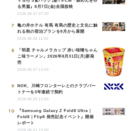
マヨ付 5食パック｣新TV-CM『袋めんを作
る男篇』8月7日(金)全国放映
2026.08.07 07:30
7
亀の井ホテル 有馬 有馬の歴史と文化に触
れる秋の宿泊プランを9月から展開
2026.08.06 11:00
8
「明星 チャルメラカップ 赤い味噌ちゃん
こ味ラーメン」2026年8月31日(月)新発
売
2026.08.07 13:00
9
NOK、川崎フロンターレとのクラブパー
トナーを3年連続で契約
2026.08.05 13:00
10
『Samsung Galaxy Z Fold8 Ultra｜
Fold8｜Flip8 発売記念イベント』開催
レポート
2026.08.07 15:00