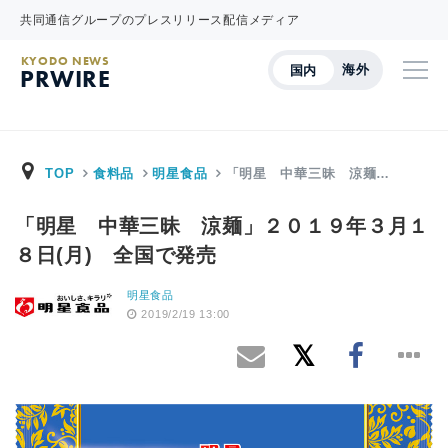
共同通信グループのプレスリリース配信メディア
KYODO NEWS
海外
国内
PRWIRE
TOP
食料品
明星食品
「明星 中華三昧 涼麺…
「明星 中華三昧 涼麺」２０１９年３月１
８日(月) 全国で発売
明星食品
2019/2/19 13:00