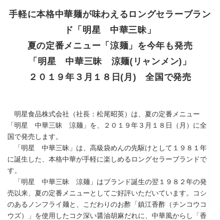
手軽に本格中華麺が味わえるロングセラーブラン
ド「明星 中華三昧」
夏の定番メニュー「涼麺」を今年も発売
「明星 中華三昧 涼麺(リャンメン)」
２０１９年３月１８日(月) 全国で発売
明星食品株式会社（社長：松尾昭英）は、夏の定番メニュー
「明星 中華三昧 涼麺」を、２０１９年３月１８日（月）に全
国で発売します。
「明星 中華三昧」は、高級袋めんの先駆けとして１９８１年
に誕生した、本格中華が手軽に楽しめるロングセラーブランドで
す。
「明星 中華三昧 涼麺」はブランド誕生の翌１９８２年の発
売以来、夏の定番メニューとしてご好評いただいています。コシ
のあるノンフライ麺と、こだわりのお酢「鎮江香酢（チンコウコ
ウズ）」を使用したコク深い醤油胡麻だれに、中華風からし「香