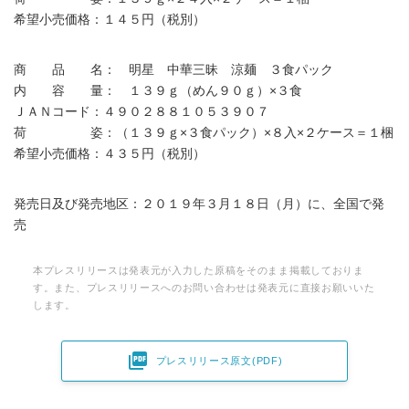
希望小売価格：１４５円（税別）
商 品 名： 明星 中華三昧 涼麺 ３食パック
内 容 量： １３９ｇ（めん９０ｇ）×３食
ＪＡＮコード：４９０２８８１０５３９０７
荷 姿：（１３９ｇ×３食パック）×８入×２ケース＝１梱
希望小売価格：４３５円（税別）
発売日及び発売地区：２０１９年３月１８日（月）に、全国で発
売
本プレスリリースは発表元が入力した原稿をそのまま掲載しておりま
す。また、プレスリリースへのお問い合わせは発表元に直接お願いいた
します。

プレスリリース原文(PDF)