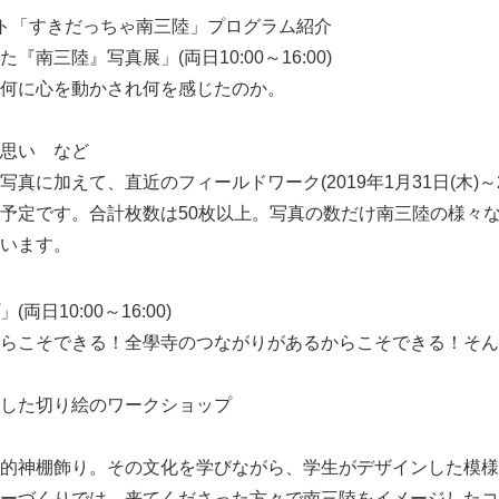
ト「すきだっちゃ南三陸」プログラム紹介
南三陸』写真展」(両日10:00～16:00)
何に心を動かされ何を感じたのか。
思い など
真に加えて、直近のフィールドワーク(2019年1月31日(木)～2
予定です。合計枚数は50枚以上。写真の数だけ南三陸の様々
います。
日10:00～16:00)
Japanese
らこそできる！全學寺のつながりがあるからこそできる！そん
した切り絵のワークショップ
的神棚飾り。その文化を学びながら、学生がデザインした模様
ーづくりでは、来てくださった方々で南三陸をイメージしたコ