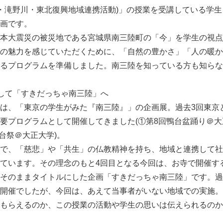
巣鴨・滝野川・東北復興地域連携活動)」の授業を受講している学
画です。
本大震災の被災地である宮城県南三陸町の「今」を学生の視点
の魅力を感じていただくために、「自然の豊かさ」「人の暖か
るプログラムを準備しました。南三陸を知っている方も知らな
して「すきだっちゃ南三陸」へ
は、「東京の学生がみた『南三陸』」の企画展。過去3回東京
要プログラムとして開催してきました(①第8回鴨台盆踊り＠大
台祭＠大正大学)。
で、「慈悲」や「共生」の仏教精神を持ち、地域と連携して社
ています。その理念のもと4回目となる今回は、お寺で開催す
そのままタイトルにした企画「すきだっちゃ南三陸」です。過
開催でしたが、今回は、あえて当事者がいない地域での実施。
もらえるのか、この授業の活動や学生の思いは伝えられるのか