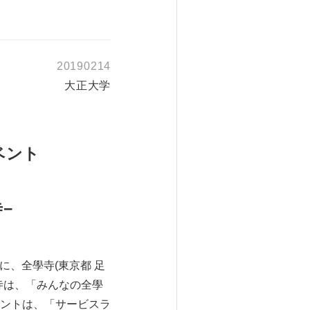
20190214
大正大学
ベント
寺−
)に、全學寺(東京都 足
寺は、「みんなの全學
ントは、「サービスラ