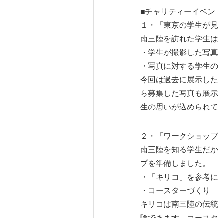
■チャリティーイベン
１・「東京の学生が見た『
南三陸を訪れた学生は
・学生が撮影した写真
・写真に対する学生の
今回は過去に展示した写
ら募集した写真も展示
生の思いが込められて
２・「ワークショップ」(両
南三陸を知る学生だか
プを準備しました。
・「キリコ」を参考に
・コースターづくり
キリコは南三陸の伝統
験できます。コースタ