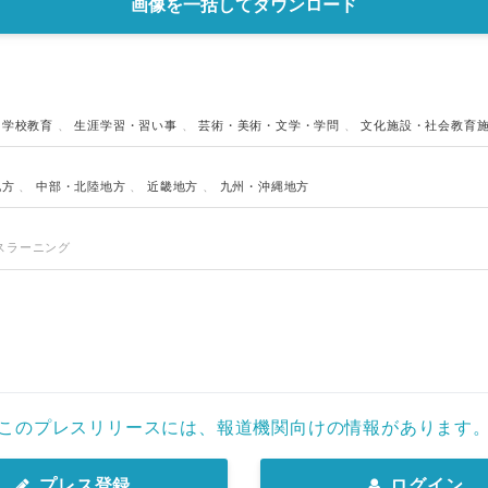
画像を一括してダウンロード
、
学校教育
、
生涯学習・習い事
、
芸術・美術・文学・学問
、
文化施設・社会教育
地方
、
中部・北陸地方
、
近畿地方
、
九州・沖縄地方
スラーニング
このプレスリリースには、報道機関向けの情報があります
プレス登録
ログイン