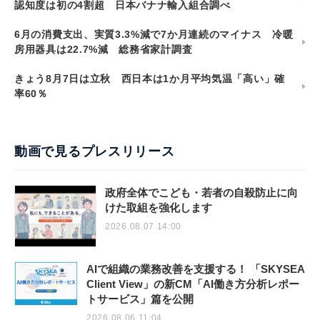
認知度は初の4割超 日本バナナ輸入組合調べ
6月の消費支出、実質3.3%減で7か月連続のマイナス 冷暖
房用器具は22.7%減 総務省家計調査
きょう8月7日は立秋 西日本は1か月平均気温「高い」確
率60％
動画で見るプレスリリース
政府全体でこども・若者の自殺防止に向
けた取組を強化します
2026.08.07 14:00
AIで組織の業務改善を支援する！ 「SKYSEA
Client View」の新CM「AI働き方分析レポー
トサービス」篇を公開
2026.08.06 11:04