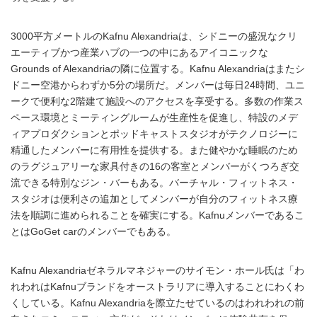
3000平方メートルのKafnu Alexandriaは、シドニーの盛況なクリ
エーティブかつ産業ハブの一つの中にあるアイコニックな
Grounds of Alexandriaの隣に位置する。Kafnu Alexandriaはまたシ
ドニー空港からわずか5分の場所だ。メンバーは毎日24時間、ユニ
ークで便利な2階建て施設へのアクセスを享受する。多数の作業ス
ペース環境とミーティングルームが生産性を促進し、特設のメデ
ィアプロダクションとポッドキャストスタジオがテクノロジーに
精通したメンバーに有用性を提供する。また健やかな睡眠のため
のラグジュアリーな家具付きの16の客室とメンバーがくつろぎ交
流できる特別なジン・バーもある。バーチャル・フィットネス・
スタジオは便利さの追加としてメンバーが自分のフィットネス療
法を順調に進められることを確実にする。Kafnuメンバーであるこ
とはGoGet carのメンバーでもある。
Kafnu Alexandriaゼネラルマネジャーのサイモン・ホール氏は「わ
れわれはKafnuブランドをオーストラリアに導入することにわくわ
くしている。Kafnu Alexandriaを際立たせているのはわれわれの前