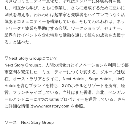
向きなコミュニティー文化だ。それはメンバーに体験共有を促
し、相互から学び、ともに作業し、さらに達成するために互いに
刺激を与える。われわれは起業家と先駆者をハイフンでつなぐ活
気あるコミュニティーを構築している。そしてわれわれは、ネッ
トワークと協業を手助けする会話、ワークショップ、セミナー、
業界向けイベントを含む特別な活動を通して彼らの成功を支援す
る」と述べた。
▽Next Story Groupについて
Next Story Groupは、人間の想像力とイノベーションを利用して都
市空間を繁栄したコミュニティーにつくり変える。グループは現
在、オーストラリアとタイに、Next Hotels、Sage Hotels、LinQ
Hotelsを含むブランドを持ち、37のホテルとリゾートを所有、経
営、フランチャイズしている。当社はまた香港、台北、ベンガル
ールとシドニーに4つのKafnuプロパティーを運営している。さら
に詳細な情報はwww.nextstory.com を参照。
ソース：Next Story Group