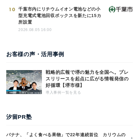
10
千葉市内にリチウムイオン電池などの小
型充電式電池回収ボックスを新たに15カ
所設置
2026.08.05 16:00
お客様の声・活用事例
戦略的広報で堺の魅力を全国へ。プレ
スリリースを起点に広がる情報発信の
好循環【堺市様】
導入事例一覧を見る
汐留PR塾
バナナ、「よく食べる果物」で22年連続首位 カリウムの