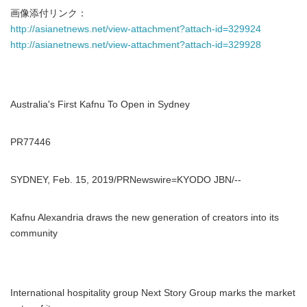
画像添付リンク：
http://asianetnews.net/view-attachment?attach-id=329924
http://asianetnews.net/view-attachment?attach-id=329928
Australia's First Kafnu To Open in Sydney
PR77446
SYDNEY, Feb. 15, 2019/PRNewswire=KYODO JBN/--
Kafnu Alexandria draws the new generation of creators into its
community
International hospitality group Next Story Group marks the market