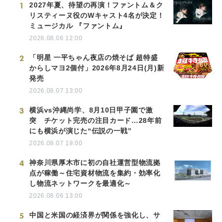
1
2027年夏、待望の再演！ファントム＆ク
リスティーヌ役のWキャスト4名が決定！
ミュージカル 『ファントム』
2026.08.06 12:00
2
「明星 一平ちゃん夜店の焼そば 超特盛
からしマヨ2個付」2026年8月24日(月)新
発売
2026.08.07 13:00
3
横浜vs沖縄尚学、8月10日甲子園で激
突 チケット完売の注目カード…28年前
にも横浜が演じた“伝説の一戦”
2026.08.07 19:00
4
神奈川県厚木市に初の自社運営型物流拠
点が稼働～住宅資材物流を集約・効率化
し物流ネットワークを最適化～
2026.08.06 13:00
5
中国と米国の経済界が関係を強化し、サ