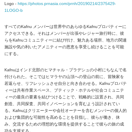
Logo -
https://photos.prnasia.com/prnh/20190214/2375429-
1LOGO-b
すべてのKafnu メンバーは世界中のあらゆるKafnuプロパティーに
アクセスできる。それはメンバーが出張やレジャー旅行時に、彼
らをKafnuコミュニティーに結び付け、魅力ある場所、地方の関連
施設や気の利いたアメニティーの恩恵を享受し続けることを可能
にする。
Kafnuはインド北部のヒマチャル・プラデシュの小村にちなんで名
付けられた。そこではヒマラヤの山頂への登山の前に、冒険家を
若返らせ、リフレッシュさせ自分と向き合わせる。Kafnuプロパテ
ィーは共有作業スペース、ブティック・ホテルや社会コミュニテ
ィーの最良の要素を結びつけることで、戦略的に設置され、共同
創造、共同探査、共同イノベーションを育むよう設計されてい
る。Kafnuはクリエーターや会社オーナーを含むメンバーの個人的
および集団的な可能性を高めることを目指し、彼らが働き、休
み、交流するための理想的な環境を提供することで彼らの旅の成
功を支援する。