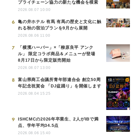
プライチェーン協力の新たな機会を模索
2026.08.07 10:00
6
亀の井ホテル 有馬 有馬の歴史と文化に触
れる秋の宿泊プランを9月から展開
2026.08.06 11:00
7
「横濱ハーバー」×「柳原良平 アンク
ル」 限定コラボ商品＆メニューが登場
8月17日から限定販売開始
2026.08.07 13:00
8
富山県商工会議所青年部連合会 創立50周
年記念祝賀会 「DJ盆踊り」を開催します
2026.08.04 15:25
9
ISHCMCの2026年卒業生、2人がIBで満
点、学年平均34.5点
2026.08.06 15:40