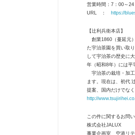
営業時間：7：00～24
URL ：
https://blu
【辻利兵衛本店】
創業1860（蔓延元
た宇治茶園を買い取り
して宇治茶の歴史に大
年（昭和8年）には平
宇治茶の栽培・加工
ます。現在は、初代 
提案、国内だけでなく
http://www.tsujirihei.co.
この件に関するお問い
株式会社JALUX
事業企画室 空港リテ