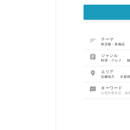

テーマ
新店舗・新施設

ジャンル
料理・グルメ
、

エリア
近畿地方
、
京都

キーワード
辻利兵衛本店、抹茶