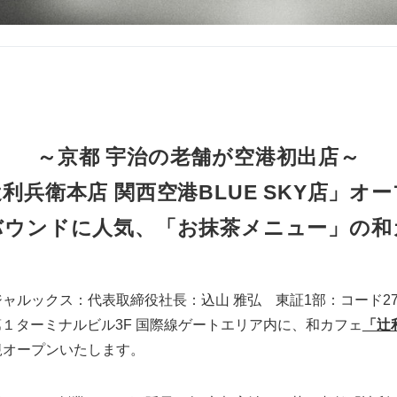
～京都 宇治の老舗が空港初出店～
利兵衛本店 関西空港BLUE SKY店」オ
バウンドに人気、「お抹茶メニュー」の和
ャルックス：代表取締役社長：込山 雅弘 東証1部：コード272
第１ターミナルビル3F 国際線ゲートエリア内に、和カフェ
「辻
規オープンいたします。