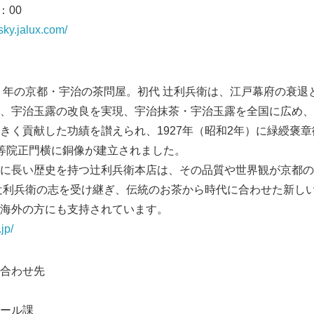
：00
esky.jalux.com/
）年の京都・宇治の茶問屋。初代 辻利兵衛は、江戸幕府の衰退
、宇治玉露の改良を実現、宇治抹茶・宇治玉露を全国に広め、
きく貢献した功績を讃えられ、1927年（昭和2年）に緑綬褒章従
等院正門横に銅像が建立されました。
に長い歴史を持つ辻利兵衛本店は、その品質や世界観が京都の
辻利兵衛の志を受け継ぎ、伝統のお茶から時代に合わせた新し
Japanese
海外の方にも支持されています。
jp/
合わせ先
ール課