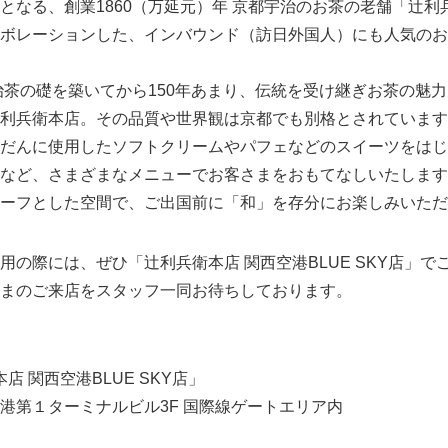
となる、創業1860（万延元）年 京都宇治のお茶の老舗「辻利
がコラボレーションした、インバウンド（訪日外国人）にも人気の
茶の礎を築いてから150年あまり、伝統を受け継ぎお茶の魅
利兵衛本店。その品質や世界観は京都でも別格とされています
だんに使用したソフトクリームやパフェなどのスイーツをはじ
など、さまざまなメニューでお客さまをおもてなしいたします
ーフとした空間で、ご出国前に「和」を存分にお楽しみいただ
の際には、ぜひ「辻利兵衛本店 関西空港BLUE SKY店」で
まのご来店をスタッフ一同お待ちしております。
店 関西空港BLUE SKY店」
港第１ターミナルビル3F 国際線ゲートエリア内