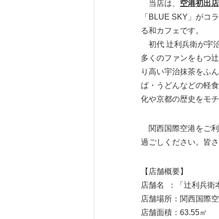
当店は、
空港初出店
「BLUE SKY」
る和カフェです。
初代 辻利兵衛が宇治
多くのファンをもつ辻
り高い宇治抹茶をふん
ば・うどんなどの軽食
化や京都の歴史をモチ
関西国際空港をご利用
過ごしください。皆さ
【店舗概要】
店舗名 ：「辻利兵衛本
店舗場所：関西国際空
店舗面積：63.55㎡