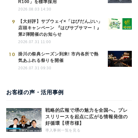
R100」を標準採用
2026.08.03 14:30
9
【大好評】サブウェイ×「はぴだんぶい」
店頭キャンペーン 『はぴサブサマー！』
第2弾開催のお知らせ
2026.07.31 11:00
10
掛川の祭典シーズン到来! 市内各所で熱
気あふれる祭りを開催
2026.07.31 09:30
お客様の声・活用事例
戦略的広報で堺の魅力を全国へ。プレ
スリリースを起点に広がる情報発信の
好循環【堺市様】
導入事例一覧を見る