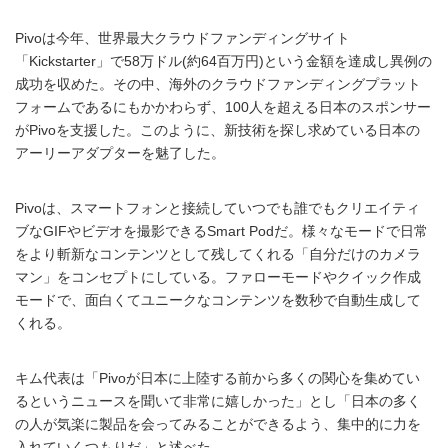
Pivoは今年、世界最大クラウドファンディングサイト
「Kickstarter」で58万ドル(約64百万円)という金額を達成し異例の
成功を収めた。その中、海外のクラウドファンディングプラット
フォームであるにもかかわらず、100人を超える日本のスポンサー
がPivoを支援した。このように、新技術を探し求めている日本の
アーリーアダプターを魅了した。
Pivoは、スマートフォンと接続していつでも誰でもクリエイティ
ブなGIFやビデオを撮影できるSmart Podだ。様々なモードで日常
をより斬新なコンテンツとして残してくれる「自分だけのカメラ
マン」をコンセプトにしている。ファローモードやクイック作成
モードで、面白くてユニークなコンテンツを数秒で自動生成して
くれる。
キム代表は「Pivoが日本に上陸する前から多くの関心を集めてい
るというニュースを聞いて非常に嬉しかった」とし「日本の多く
の人が気楽に製品を会ってみることができるよう、集中的に力を
入れていくつもりだ」と述べた。