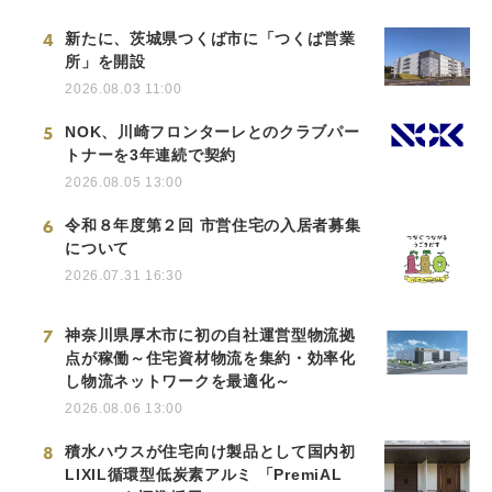
4
新たに、茨城県つくば市に「つくば営業
所」を開設
2026.08.03 11:00
5
NOK、川崎フロンターレとのクラブパー
トナーを3年連続で契約
2026.08.05 13:00
6
令和８年度第２回 市営住宅の入居者募集
について
2026.07.31 16:30
7
神奈川県厚木市に初の自社運営型物流拠
点が稼働～住宅資材物流を集約・効率化
し物流ネットワークを最適化～
2026.08.06 13:00
8
積水ハウスが住宅向け製品として国内初
LIXIL循環型低炭素アルミ 「PremiAL