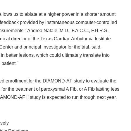
allows us to ablate at a higher power in a shorter amount
 feedback provided by instantaneous computer-controlled
surements," Andrea Natale, M.D., F.A.C.C., F.H.R.S.,
ical director of the Texas Cardiac Arrhythmia Institute
enter and principal investigator for the trial, said.
in better lesions, which could ultimately translate into
 patient."
ed enrollment for the DIAMOND-AF study to evaluate the
 the treatment of paroxysmal A Fib, or A Fib lasting less
AMOND-AF II study is expected to run through next year.
ively