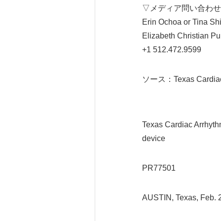
▽メディア問い合わせ
Erin Ochoa or Tina Sh
Elizabeth Christian Pu
+1 512.472.9599
ソース：Texas Cardiac Arr
Texas Cardiac Arrhythmi
device
PR77501
AUSTIN, Texas, Feb.