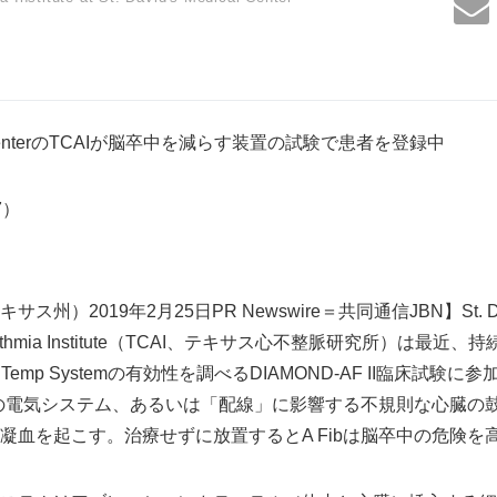
dical CenterのTCAIが脳卒中を減らす装置の試験で患者を登録中
57）
）2019年2月25日PR Newswire＝共同通信JBN】St. David's
 Arrhythmia Institute（TCAI、テキサス心不整脈研究所）は最近
dTemp Systemの有効性を調べるDIAMOND-AF II臨床試験
心筋の電気システム、あるいは「配線」に影響する不規則な心臓の
凝血を起こす。治療せずに放置するとA Fibは脳卒中の危険を