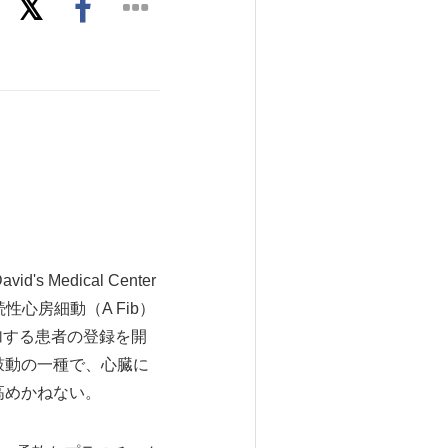
 Medical Center
、持続性心房細動（A Fib）
に参加する患者の登録を開
鼓動の一種で、心臓に
高めかねない。