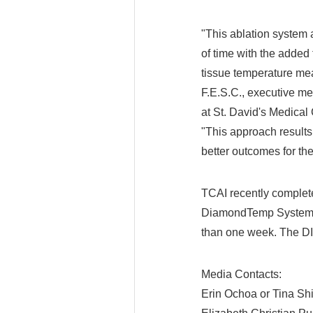
"This ablation system 
of time with the added
tissue temperature mea
F.E.S.C., executive med
at St. David's Medical C
"This approach results 
better outcomes for the
TCAI recently complet
DiamondTemp System for
than one week. The DI
Media Contacts:
Erin Ochoa or Tina Sh