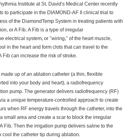
ythmia Institute at St. David's Medical Center recently
s to participate in the DIAMOND-AF II clinical trial to
ess of the DiamondTemp System in treating patients with
tion, or A Fib. A Fib is a type of irregular
he electrical system, or "wiring," of the heart muscle,
ol in the heart and form clots that can travel to the
 A Fib can increase the risk of stroke.
Japanese
made up of an ablation catheter (a thin, flexible
serted into your body and heart), a radiofrequency
ation pump. The generator delivers radiofrequency (RF)
 via a unique temperature-controlled approach to create
urs when RF energy travels through the catheter, into the
 a small area and create a scar to block the irregular
 Fib. Then the irrigation pump delivers saline to the
English
o cool the catheter tip during ablation.