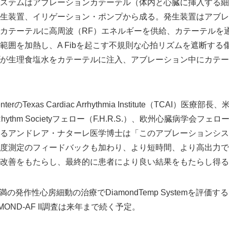
ステムはアブレーションカテーテル（体内と心臓に挿入する細
生装置、イリゲーション・ポンプから成る。発生装置はアブレ
カテーテルに高周波（RF）エネルギーを供給、カテーテルを通
範囲を加熱し、A Fibを起こす不規則な心拍リズムを遮断する
が生理食塩水をカテーテルに注入、アブレーション中にカテー
al CenterのTexas Cardiac Arrhythmia Institute（TCAI
rt Rhythm Societyフェロー（F.H.R.S.）、欧州心臓病学会フェロ
るアンドレア・ナターレ医学博士は「このアブレーションシス
度測定のフィードバックも加わり、より短時間、より高出力で
改善をもたらし、最終的に患者により良い結果をもたらし得る
満の発作性心房細動の治療でDiamondTemp Systemを評価するD
OND-AF II調査は来年まで続く予定。