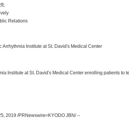
先
ively
blic Relations
hythmia Institute at St. David's Medical Center
a Institute at St. David's Medical Center enrolling patients to t
 25, 2019 /PRNewswire=KYODO JBN/ --