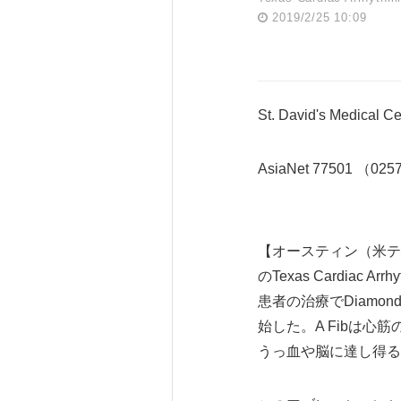
2019/2/25 10:09
St. David's Me
AsiaNet 77501 （02
【オースティン（米テキサス州
のTexas Cardiac
患者の治療でDiamon
始した。A Fibは
うっ血や脳に達し得る