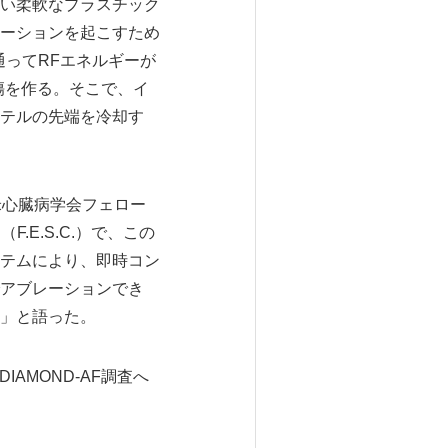
い柔軟なプラスチック
ーションを起こすため
ってRFエネルギーが
傷を作る。そこで、イ
テルの先端を冷却す
）医療部長、米心臓病学会フェロー
ー（F.E.S.C.）で、この
テムにより、即時コン
アブレーションでき
」と語った。
IAMOND-AF調査へ