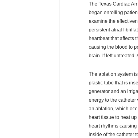
The Texas Cardiac Arrh
began enrolling patient
examine the effectiven
persistent atrial fibrilla
heartbeat that affects t
causing the blood to po
brain. If left untreated,
The ablation system is 
plastic tube that is in
generator and an irrig
energy to the catheter
an ablation, which occ
heart tissue to heat up
heart rhythms causing A
inside of the catheter t