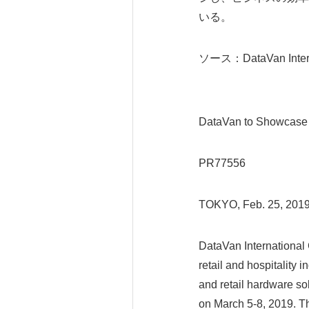
いる。
ソース：DataVan Interna
DataVan to Showcase
PR77556
TOKYO, Feb. 25, 20
DataVan International 
retail and hospitality 
and retail hardware 
on March 5-8, 2019. Th