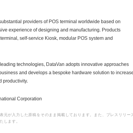
substantial providers of POS terminal worldwide based on
sive experience of designing and manufacturing. Products
e terminal, self-service Kiosk, modular POS system and
leading technologies, DataVan adopts innovative approaches
siness and develops a bespoke hardware solution to increas
 productivity.
national Corporation
表元が入力した原稿をそのまま掲載しております。また、プレスリリー
たします。