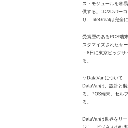
ス・モジュールを容易
供する。1D/2Dバ
り、InteGreat
受賞歴のあるPOS端末
スタマイズされたサー
－8日に東京ビッグサイ
る。
▽DataVanについて
DataVanは、設計
る。POS端末、セル
る。
DataVanは世界を
ジし、ビジネスの効率