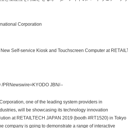
tional Corporation
 New Self-service Kiosk and Touchscreen Computer at RETA
Japanese
19 /PRNewswire=KYODO JBN/--
Corporation, one of the leading system providers in
industries, will be showcasing its technology innovation
solution at RETAILTECH JAPAN 2019 (booth #RT1520) in Tokyo
e company is going to demonstrate a range of interactive