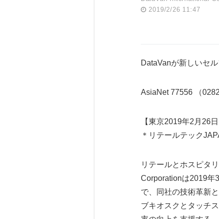
2019/2/26 11:47
DataVanが新し
AsiaNet 77556 （02
【東京2019年2月26日
＊リテールテックJAPA
リテールとホスピタリティ
Corporationは2
で、同社の技術革新と
ブキオスクとタッチス