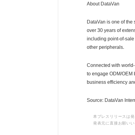
About DataVan
DataVan is one of the 
over 30 years of exten
including point-of-sal
other peripherals.
Connected with world-
to engage ODM/OEM bu
business efficiency and
Source: DataVan Inter
本プレスリリースは発
発表元に直接お願いい