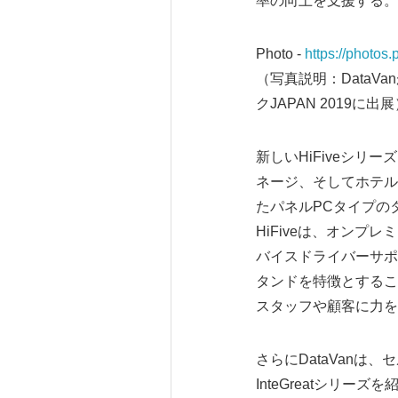
率の向上を支援する。
Photo -
https://photo
（写真説明：Data
クJAPAN 2019に出
新しいHiFiveシ
ネージ、そしてホテル
たパネルPCタイプのタ
HiFiveは、オン
バイスドライバーサポー
タンドを特徴とするこ
スタッフや顧客に力を
さらにDataVan
InteGreatシリ