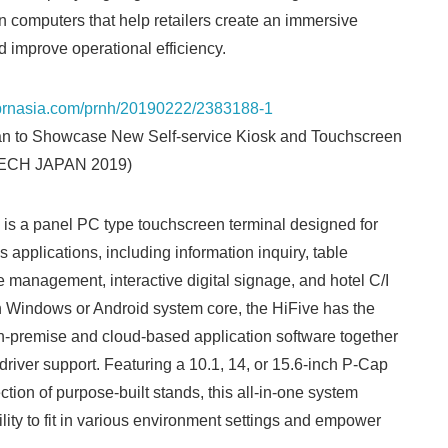
 computers that help retailers create an immersive
English
d improve operational efficiency.
s.prnasia.com/prnh/20190222/2383188-1
an to Showcase New Self-service Kiosk and Touchscreen
TECH JAPAN 2019)
is a panel PC type touchscreen terminal designed for
ss applications, including information inquiry, table
e management, interactive digital signage, and hotel C/I
h Windows or Android system core, the HiFive has the
 on-premise and cloud-based application software together
driver support. Featuring a 10.1, 14, or 15.6-inch P-Cap
tion of purpose-built stands, this all-in-one system
lity to fit in various environment settings and empower