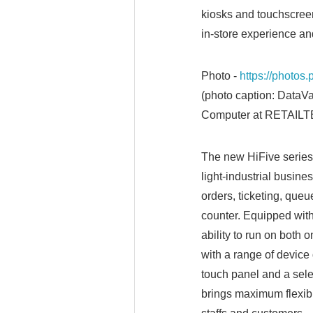
kiosks and touchscreen
in-store experience an
Photo -
https://photo
(photo caption: DataV
Computer at RETAIL
The new HiFive series 
light-industrial busine
orders, ticketing, queu
counter. Equipped wit
ability to run on both
with a range of device 
touch panel and a selec
brings maximum flexibi