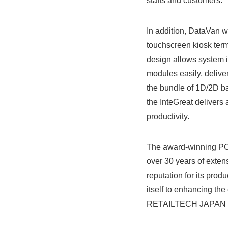
staffs and customers
In addition, DataVan wi
touchscreen kiosk termi
design allows system i
modules easily, deliver
the bundle of 1D/2D ba
the InteGreat delivers 
productivity.
The award-winning POS
over 30 years of exte
reputation for its pro
itself to enhancing th
RETAILTECH JAPAN 201