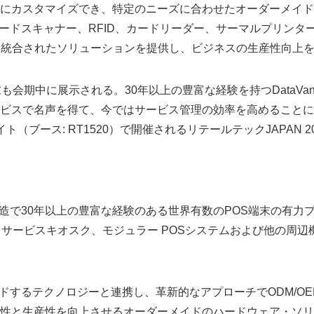
にカスタマイズでき、特定のニーズに合わせたオーダーメイド
ーコードスキャナー、RFID、カードリーダー、サーマルプリンタ
は完全に統合されたソリューションを提供し、ビジネスの生産性向上
も会期中に展示される。30年以上の豊富な経験を持つDataV
ビスで名声を得て、今ではサービス管理の効率を高めることに
ト（ブース: RT1520）で開催されるリテールテックJAPAN 
と製造で30年以上の豊富な経験のある世界有数のPOS端末の有力
フサービスキオスク、モジュラー POSシステムおよび他の周辺
リードするテクノロジーと連携し、革新的なアプローチでODM/O
性と生産性を向上させるオーダーメイドのハードウェア・ソリ