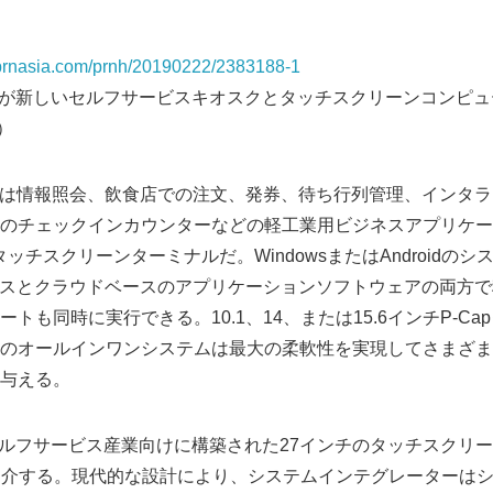
s.prnasia.com/prnh/20190222/2383188-1
Vanが新しいセルフサービスキオスクとタッチスクリーンコンピ
展）
リーズは情報照会、飲食店での注文、発券、待ち行列管理、インタ
のチェックインカウンターなどの軽工業用ビジネスアプリケー
ッチスクリーンターミナルだ。WindowsまたはAndroidの
プレミスとクラウドベースのアプリケーションソフトウェアの両方
トも同時に実行できる。10.1、14、または15.6インチP-C
のオールインワンシステムは最大の柔軟性を実現してさまざま
与える。
は、セルフサービス産業向けに構築された27インチのタッチスクリ
ーズを紹介する。現代的な設計により、システムインテグレーター