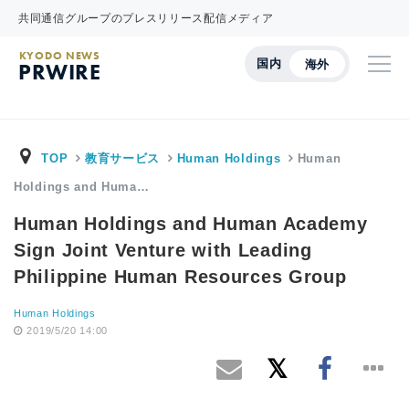
共同通信グループのプレスリリース配信メディア
KYODO NEWS
国内
海外
PRWIRE
TOP
教育サービス
Human Holdings
Human
Holdings and Huma…
Human Holdings and Human Academy
Sign Joint Venture with Leading
Philippine Human Resources Group
Human Holdings
2019/5/20 14:00