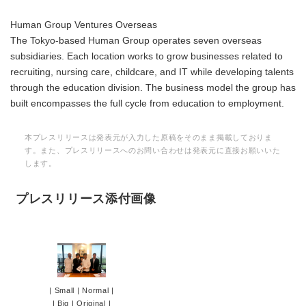
Human Group Ventures Overseas
The Tokyo-based Human Group operates seven overseas
subsidiaries. Each location works to grow businesses related to
recruiting, nursing care, childcare, and IT while developing talents
through the education division. The business model the group has
built encompasses the full cycle from education to employment.
本プレスリリースは発表元が入力した原稿をそのまま掲載しておりま
す。また、プレスリリースへのお問い合わせは発表元に直接お願いいた
します。
プレスリリース添付画像
|
Small
|
Normal
|
|
Big
|
Original
|