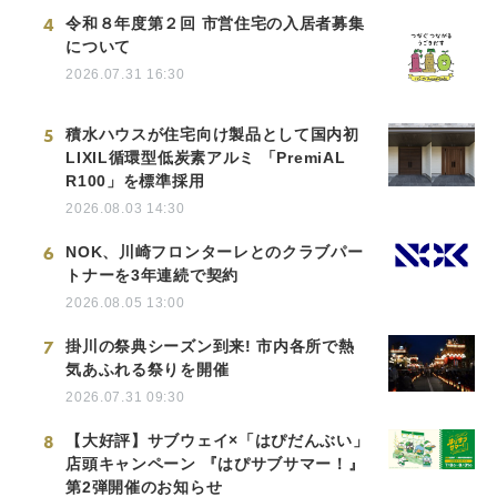
4
令和８年度第２回 市営住宅の入居者募集
について
2026.07.31 16:30
5
積水ハウスが住宅向け製品として国内初
LIXIL循環型低炭素アルミ 「PremiAL
R100」を標準採用
2026.08.03 14:30
6
NOK、川崎フロンターレとのクラブパー
トナーを3年連続で契約
2026.08.05 13:00
7
掛川の祭典シーズン到来! 市内各所で熱
気あふれる祭りを開催
2026.07.31 09:30
8
【大好評】サブウェイ×「はぴだんぶい」
店頭キャンペーン 『はぴサブサマー！』
第2弾開催のお知らせ