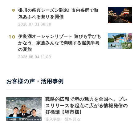
9
掛川の祭典シーズン到来! 市内各所で熱
気あふれる祭りを開催
2026.07.31 09:30
10
伊良湖オーシャンリゾート 遊びも学びも
かなう、家族みんなで満喫する渥美半島
の夏旅
2026.08.04 11:00
お客様の声・活用事例
戦略的広報で堺の魅力を全国へ。プレ
スリリースを起点に広がる情報発信の
好循環【堺市様】
導入事例一覧を見る