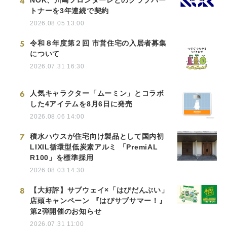
4
トナーを3年連続で契約
2026.08.05 13:00
5
令和８年度第２回 市営住宅の入居者募集
について
2026.07.31 16:30
6
人気キャラクター「ムーミン」とコラボ
した4アイテムを8月6日に発売
2026.08.06 14:00
7
積水ハウスが住宅向け製品として国内初
LIXIL循環型低炭素アルミ 「PremiAL
R100」を標準採用
2026.08.03 14:30
8
【大好評】サブウェイ×「はぴだんぶい」
店頭キャンペーン 『はぴサブサマー！』
第2弾開催のお知らせ
2026.07.31 11:00