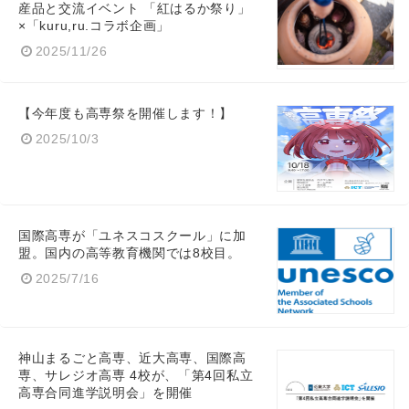
産品と交流イベント 「紅はるか祭り」
×「kuru,ru.コラボ企画」
2025/11/26
【今年度も高専祭を開催します！】
2025/10/3
国際高専が「ユネスコスクール」に加
盟。国内の高等教育機関では8校目。
2025/7/16
神山まるごと高専、近大高専、国際高
専、サレジオ高専 4校が、「第4回私立
高専合同進学説明会」を開催