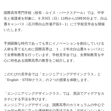
国際高等専門学校（校長：ルイス・バークスデール）では、中学
生と保護者を対象に、6 月9日（日）11時から15時30分まで、白山
麓キャンパス（石川県白山市瀬戸辰3－1）にて学校見学会を開催
いたします。
予測困難な時代であっても常にイノベーションを創出していける
人材を育てるために国際高専は、１，２年次白山麓キャンパスに
て全寮制教育を行っています。学校見学会では、全寮制教育を中
心に特色ある国際高専の教育をご紹介します。
このたびの見学会では「エンジニアリングデザインクラス」と
「English・STEMクラス」の２つの授業を体験します。
「エンジニアリングデザインクラス」では、英語でアイデアをカ
タチにする手法を学びます。
エンジニアリングデザインは、国際高専のカリキュラムの中心で
ユーザー視点に立った価値創出の手法である「デザインシンキン