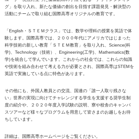
グ」を取り入れ、新たな価値の創出を目指す課題発見・解決型の
活動にチームで取り組む国際高専オリジナルの教育です。
「English・ＳＴＥＭクラス」では、数学や理科の授業を英語で体
験します。国際高専では、２０００年代にアメリカではじまった
科学技術の新しい教育「ＳＴＥＭ教育」を取り入れ、Science(科
学)、Technology（技術）、Engineering(工学)、Mathematics(数
学)を統合して学んでいます。これからの社会では、これらの知識
や技術を組み合わせて考える力が必要とされ、国際高専はSTEMを
英語で実施している点に特色があります。
その他にも、外国人教員との交流、国連の「誰一人取り残さな
い」世界の実現に向けてチャレンジする学生を支援する奨学生制
度の紹介や、２０２０年度入学試験の説明、寮や校舎のキャンパ
スツアーなど様々なプログラムを用意して皆さまのお越しをお待
ちしています。
詳細は、国際高専ホームページをご覧ください。