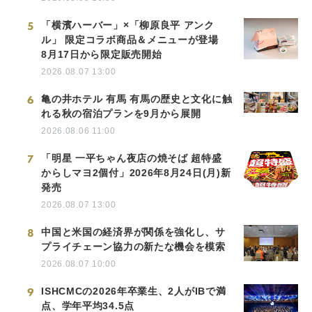
5
「横濱ハーバー」×「柳原良平 アンク
ル」 限定コラボ商品＆メニューが登場
8月17日から限定販売開始
2026.08.07 13:00
6
亀の井ホテル 有馬 有馬の歴史と文化に触
れる秋の宿泊プランを9月から展開
2026.08.06 11:00
7
「明星 一平ちゃん夜店の焼そば 超特盛
からしマヨ2個付」2026年8月24日(月)新
発売
2026.08.07 13:00
8
中国と米国の経済界が関係を強化し、サ
プライチェーン協力の新たな機会を模索
2026.08.07 10:00
9
ISHCMCの2026年卒業生、2人がIBで満
点、学年平均34.5点