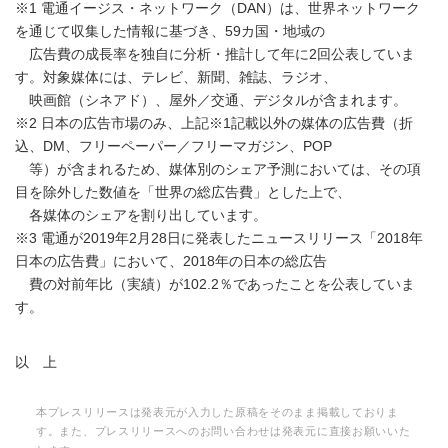
※1 電通イージス・ネットワーク（DAN）は、世界ネットワーク
を通じて収集した情報に基づき、59カ国・地域の
広告費の成長率を独自に分析・推計して年に2回公表していま
す。対象媒体には、テレビ、新聞、雑誌、ラジオ、
映画館（シネアド）、屋外／交通、デジタルが含まれます。
※2 日本の広告市場のみ、上記※1記載以外の媒体の広告費（折
込、DM、フリーペーパー／フリーマガジン、POP
等）が含まれるため、媒体別のシェア予測においては、その項
目を除外した数値を「世界の総広告費」とした上で、
各媒体のシェアを割り出しています。
※3 電通が2019年2月28日に発表したニュースリリース「2018年
日本の広告費」において、2018年の日本の総広告
費の対前年比（実績）が102.2％であったことを公表していま
す。
以 上
本プレスリリースは発表元が入力した原稿をそのまま掲載しておりま
す。また、プレスリリースへのお問い合わせは発表元に直接お願いいた