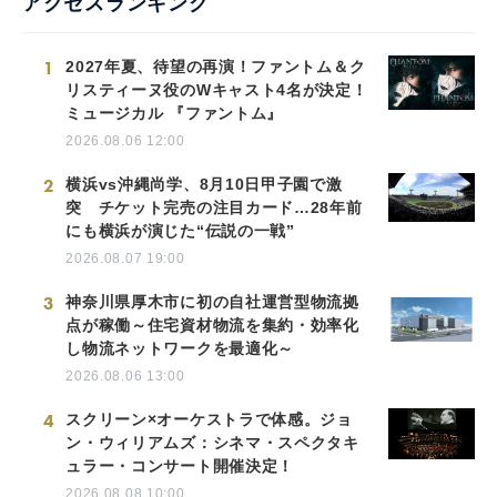
アクセスランキング
1
2027年夏、待望の再演！ファントム＆ク
リスティーヌ役のWキャスト4名が決定！
ミュージカル 『ファントム』
2026.08.06 12:00
2
横浜vs沖縄尚学、8月10日甲子園で激
突 チケット完売の注目カード…28年前
にも横浜が演じた“伝説の一戦”
2026.08.07 19:00
3
神奈川県厚木市に初の自社運営型物流拠
点が稼働～住宅資材物流を集約・効率化
し物流ネットワークを最適化～
2026.08.06 13:00
4
スクリーン×オーケストラで体感。ジョ
ン・ウィリアムズ：シネマ・スペクタキ
ュラー・コンサート開催決定！
2026.08.08 10:00