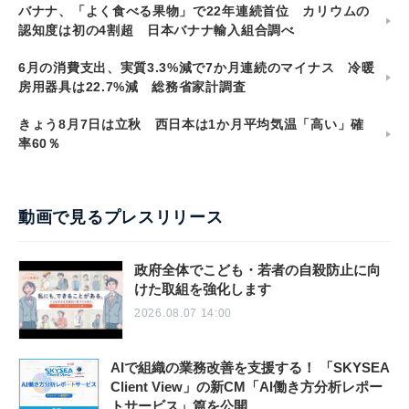
バナナ、「よく食べる果物」で22年連続首位 カリウムの
認知度は初の4割超 日本バナナ輸入組合調べ
6月の消費支出、実質3.3%減で7か月連続のマイナス 冷暖
房用器具は22.7%減 総務省家計調査
きょう8月7日は立秋 西日本は1か月平均気温「高い」確
率60％
動画で見るプレスリリース
政府全体でこども・若者の自殺防止に向
けた取組を強化します
2026.08.07 14:00
AIで組織の業務改善を支援する！ 「SKYSEA
Client View」の新CM「AI働き方分析レポー
トサービス」篇を公開