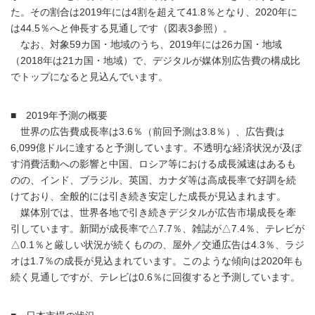
た。その割合は2019年には4割を超えて41.8％となり、2020年に
は44.5％へと伸長する見通しです（図表3参照）。
なお、対象59カ国・地域のうち、2019年には26カ国・地域
（2018年は21カ国・地域）で、デジタルが媒体別広告費の構成比
でトップになると見込んでいます。
■ 2019年予測の概要
世界の広告費成長率は3.6％（前回予測は3.8％）、広告費は
6,099億ドルに達すると予測しています。不透明な経済状況が及ぼ
す消費活動への影響と中国、ロシア等における成長減速はあるも
のの、インド、ブラジル、英国、カナダ等は高成長率で好調を続
けており、全般的には引き続き安定した成長が見込まれます。
媒体別では、世界各地で引き続きデジタルが広告市場成長を牽
引しています。新聞が成長率で△7.7％、雑誌が△7.4％、テレビが
△0.1％と厳しい状況が続くものの、屋外／交通広告は4.3％、ラジ
オは1.7％の成長が見込まれています。このような傾向は2020年も
続く見通しですが、テレビは0.6％に回復すると予測しています。