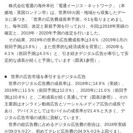
株式会社電通の海外本社「電通イージス・ネットワーク」（本
拠地：英国ロンドン市）は、世界59カ国・地域から収集したデー
タに基づき、「世界の広告費成長率予測」※1を取りまとめまし
た。毎年2回、改定と新規予測を行っており、今回は2018年実績の
確定と、2019年・2020年予測の改定を行いました。
その結果、2019年の世界の広告費成長率は3.6％（2019年1月の
前回予測は3.8％）、また世界的な経済成長を背景に、2020年も
4.1％（前回予測は4.3％）と、引き続きデジタル広告が牽引して安
定的な成長が続くと予測しています（図表1参照）。
■ 世界の広告市場を牽引するデジタル広告
世界のデジタル広告費の成長率は、2018年に14.9％（実績）、
2019年に11.5％（前回予測は12.0％）、2020年に11.0％（前回予
測は10.8％）と、二桁成長が続く見通しです（図表2参照）。その
主要因はオンライン動画広告とソーシャルメディア広告の成長で
あり、デバイスとしてはモバイルの成長率が21.4％と大きく、デ
ジタル広告市場の成長に貢献しています。
世界の総広告費に占めるデジタル広告費の割合は、2018年実績
が39.0％※2と、初めてテレビ広告費の34.9％※2を上回りまし