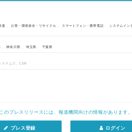
English
派遣
、
公害・環境保全・リサイクル
、
スマートフォン・携帯電話
、
システムイン
都
、
神奈川県
、
埼玉県
、
千葉県
システムズ、CSR
このプレスリリースには、報道機関向けの情報があります
プレス登録
ログイン