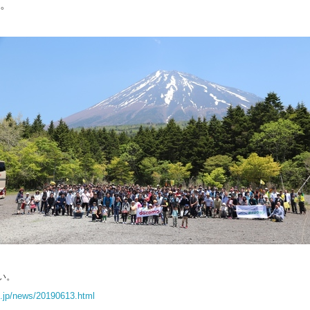
。
い。
.jp/news/20190613.html