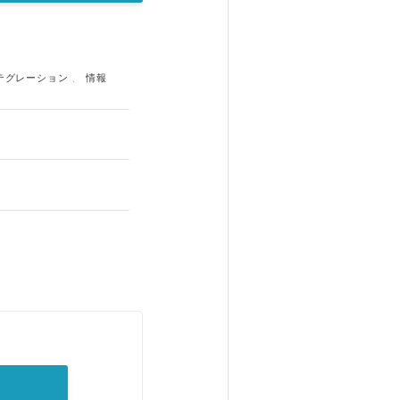
テグレーション
、
情報
。