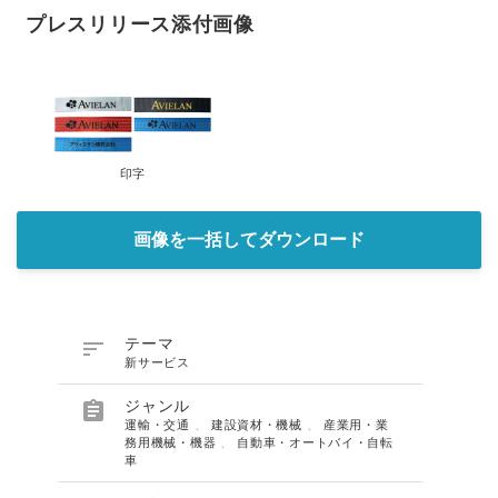
プレスリリース添付画像
印字
画像を一括してダウンロード

テーマ
新サービス

ジャンル
運輸・交通
、
建設資材・機械
、
産業用・業
務用機械・機器
、
自動車・オートバイ・自転
車