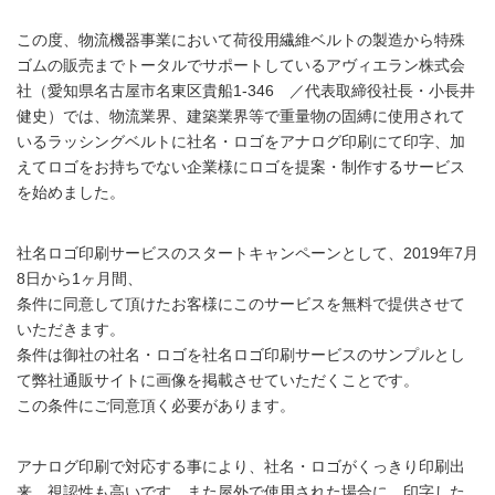
この度、物流機器事業において荷役用繊維ベルトの製造から特殊
ゴムの販売までトータルでサポートしているアヴィエラン株式会
社（愛知県名古屋市名東区貴船1-346 ／代表取締役社長・小長井
健史）では、物流業界、建築業界等で重量物の固縛に使用されて
いるラッシングベルトに社名・ロゴをアナログ印刷にて印字、加
えてロゴをお持ちでない企業様にロゴを提案・制作するサービス
を始めました。
社名ロゴ印刷サービスのスタートキャンペーンとして、2019年7月
8日から1ヶ月間、
条件に同意して頂けたお客様にこのサービスを無料で提供させて
いただきます。
条件は御社の社名・ロゴを社名ロゴ印刷サービスのサンプルとし
て弊社通販サイトに画像を掲載させていただくことです。
この条件にご同意頂く必要があります。
アナログ印刷で対応する事により、社名・ロゴがくっきり印刷出
来、視認性も高いです。また屋外で使用された場合に、印字した