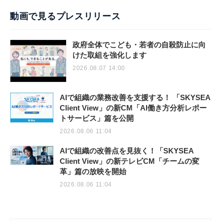
動画で見るプレスリリース
政府全体でこども・若者の自殺防止に向
けた取組を強化します
2026.08.07 14:00
AIで組織の業務改善を支援する！ 「SKYSEA
Client View」の新CM「AI働き方分析レポー
トサービス」篇を公開
2026.08.06 11:04
AIで組織の改善点を見抜く！「SKYSEA
Client View」の新テレビCM「チームの変
革」篇の放映を開始
2026.08.06 11:04