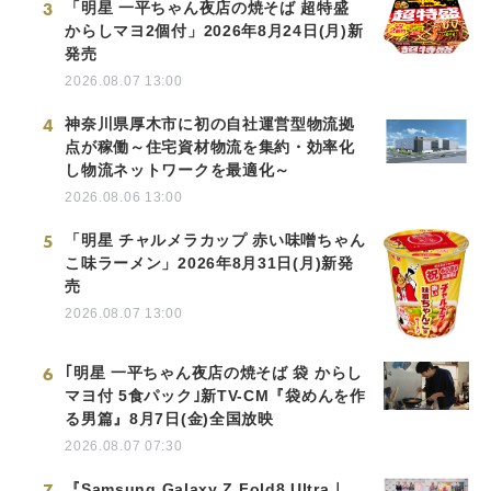
3
「明星 一平ちゃん夜店の焼そば 超特盛
からしマヨ2個付」2026年8月24日(月)新
発売
2026.08.07 13:00
4
神奈川県厚木市に初の自社運営型物流拠
点が稼働～住宅資材物流を集約・効率化
し物流ネットワークを最適化～
2026.08.06 13:00
5
「明星 チャルメラカップ 赤い味噌ちゃん
こ味ラーメン」2026年8月31日(月)新発
売
2026.08.07 13:00
6
｢明星 一平ちゃん夜店の焼そば 袋 からし
マヨ付 5食パック｣新TV-CM『袋めんを作
る男篇』8月7日(金)全国放映
2026.08.07 07:30
7
『Samsung Galaxy Z Fold8 Ultra｜