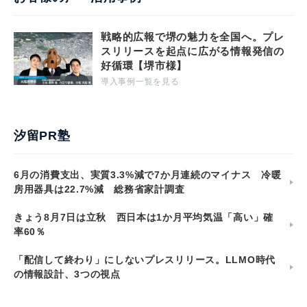
戦略的広報で堺の魅力を全国へ。プレ
スリリースを起点に広がる情報発信の
好循環【堺市様】
導入事例一覧を見る
汐留PR塾
6月の消費支出、実質3.3%減で7か月連続のマイナス 冷暖
房用器具は22.7%減 総務省家計調査
きょう8月7日は立秋 西日本は1か月平均気温「高い」確
率60％
「配信して終わり」にしないプレスリリース。LLMO時代
の情報設計、3つの視点