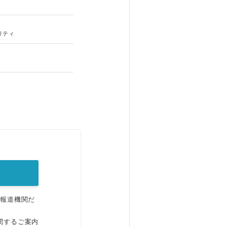
リティ
。
、報道機関だ
関するご案内