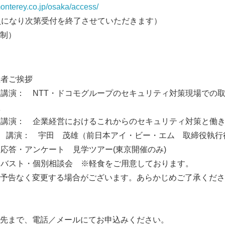
onterey.co.jp/osaka/access/
English
員になり次第受付を終了させていただきます）
制）
主催者ご挨拶
 事例講演： NTT・ドコモグループのセキュリティ対策現場での
憩
0 基調講演： 企業経営におけるこれからのセキュリティ対策と働
茂雄（前日本アイ・ビー・エム 取締役執行役員
 質疑応答・アンケート 見学ツアー(東京開催のみ)
 ビアバスト・個別相談会 ※軽食をご用意しております。
告なく変更する場合がございます。あらかじめご了承くださ
先まで、電話／メールにてお申込みください。