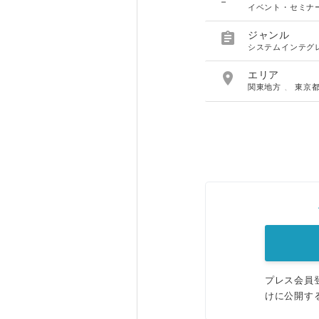
イベント・セミナ

ジャンル
システムインテグ

エリア
関東地方
、
東京
プレス会員
けに公開す