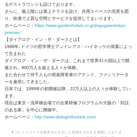
るゲストラウンジも設けております。
さらに、最上階には屋上テラスを設け、共用スペースの充実を図
り、快適で上質な空間とサービスを提供してまいります。
ホームページ：
https://www.gardenhotels.co.jp/jingugaientokyo-
premier/
【ダイアログ・イン・ザ・ダークとは】
1988年､ドイツの哲学博士アンドレアス・ハイネッケの発案によっ
て生まれた
ダイアログ・イン・ザ・ダークは、これまで世界41カ国以上で開
催され、800万人を超える人々が体験。
また合わせて何千人もの視覚障害者のアテンド、ファシリテータ
ーを雇用してきました。
日本では、1999年の初開催以降、22万人以上の人々が体験してい
ます。
現在は東京・浅草橋会場での企業研修プログラムや大阪の「対話
のある家」を中心に開催中。
ホームページ：
http://www.dialoginthedark.com/
本プレスリリースは発表元が入力した原稿をそのまま掲載しておりま