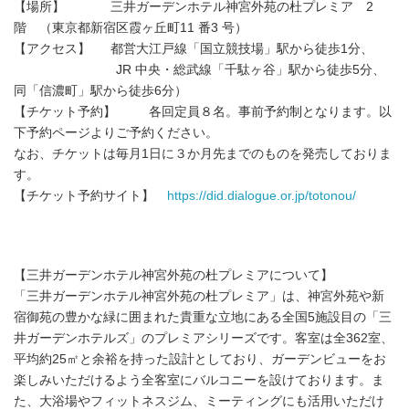
【場所】 三井ガーデンホテル神宮外苑の杜プレミア 2
階 （東京都新宿区霞ヶ丘町11 番3 号）
【アクセス】 都営大江戸線「国立競技場」駅から徒歩1分、
JR 中央・総武線「千駄ヶ谷」駅から徒歩5分、
同「信濃町」駅から徒歩6分）
【チケット予約】 各回定員８名。事前予約制となります。以
下予約ページよりご予約ください。
なお、チケットは毎月1日に３か月先までのものを発売しておりま
す。
【チケット予約サイト】
https://did.dialogue.or.jp/totonou/
【三井ガーデンホテル神宮外苑の杜プレミアについて】
「三井ガーデンホテル神宮外苑の杜プレミア」は、神宮外苑や新
宿御苑の豊かな緑に囲まれた貴重な立地にある全国5施設目の「三
井ガーデンホテルズ」のプレミアシリーズです。客室は全362室、
平均約25㎡と余裕を持った設計としており、ガーデンビューをお
楽しみいただけるよう全客室にバルコニーを設けております。ま
た、大浴場やフィットネスジム、ミーティングにも活用いただけ