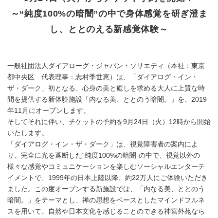
～“純度100%の暗闇”の中で身体感覚を研ぎ澄ま
し、ととのえる新感覚体験～
一般社団法人ダイアローグ・ジャパン・ソサエティ（本社：東京
都中央区 代表理事：志村季世恵）は、「ダイアログ・イン・
ザ・ダーク」初となる、心身の美と癒しを求める大人に上質な時
間を提供する新体験施設「内なる美、ととのう暗闇。」を、2019
年11月にオープンします。
そしてそれに伴い、チケットの予約を9月24日（火）12時から開始
いたします。
「ダイアログ・イン・ザ・ダーク」は、視覚障害者の案内によ
り、完全に光を遮断した“純度100%の暗闇”の中で、視覚以外の
様々な感覚やコミュニケーションを楽しむソーシャルエンターテ
イメントで、1999年の日本上陸以降、約22万人にご体験いただき
ました。この度オープンする新施設では、「内なる美、ととのう
暗闇。」をテーマとし、禅の思想をベースとしたマインドフルネ
スを用いて、自然や日本文化を感じることのできる神宮外苑なら