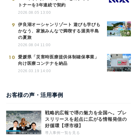
トナーを3年連続で契約
2026.08.05 13:00
9
伊良湖オーシャンリゾート 遊びも学びも
かなう、家族みんなで満喫する渥美半島
の夏旅
2026.08.04 11:00
10
愛媛県「災害時医療提供体制確保事業」
向け医療コンテナを納品
2026.03.19 14:00
お客様の声・活用事例
戦略的広報で堺の魅力を全国へ。プレ
スリリースを起点に広がる情報発信の
好循環【堺市様】
導入事例一覧を見る