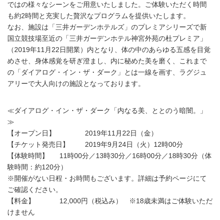
ではの様々なシーンをご用意いたしました。ご体験いただく時間
も約2時間と充実した贅沢なプログラムを提供いたします。
なお、施設は「三井ガーデンホテルズ」のプレミアシリーズで新
国立競技場至近の「三井ガーデンホテル神宮外苑の杜プレミア」
（2019年11月22日開業）内となり、体の中のあらゆる五感を目覚
めさせ、身体感覚を研ぎ澄まし、内に秘めた美を磨く、これまで
の「ダイアログ・イン・ザ・ダーク」とは一線を画す、ラグジュ
アリーで大人向けの施設となっております。
≪ダイアログ・イン・ザ・ダーク「内なる美、ととのう暗闇。」
≫
【オープン日】 2019年11月22日（金）
【チケット発売日】 2019年9月24日（火）12時00分
【体験時間】 11時00分／13時30分／16時00分／18時30分（体
験時間：約120分）
※開催がない日程・お時間もございます。詳細は予約ページにて
ご確認ください。
【料金】 12,000円（税込み） ※18歳未満はご体験いただ
けません