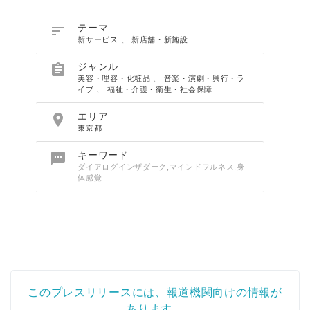

テーマ
新サービス
、
新店舗・新施設

ジャンル
美容・理容・化粧品
、
音楽・演劇・興行・ラ
イブ
、
福祉・介護・衛生・社会保障

エリア
東京都

キーワード
ダイアログインザダーク,マインドフルネス,身
体感覚
このプレスリリースには、報道機関向けの情報が
あります。