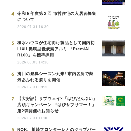
4
令和８年度第２回 市営住宅の入居者募集
について
2026.07.31 16:30
5
積水ハウスが住宅向け製品として国内初
LIXIL循環型低炭素アルミ 「PremiAL
R100」を標準採用
2026.08.03 14:30
6
掛川の祭典シーズン到来! 市内各所で熱
気あふれる祭りを開催
2026.07.31 09:30
7
【大好評】サブウェイ×「はぴだんぶい」
店頭キャンペーン 『はぴサブサマー！』
第2弾開催のお知らせ
2026.07.31 11:00
8
NOK、川崎フロンターレとのクラブパー