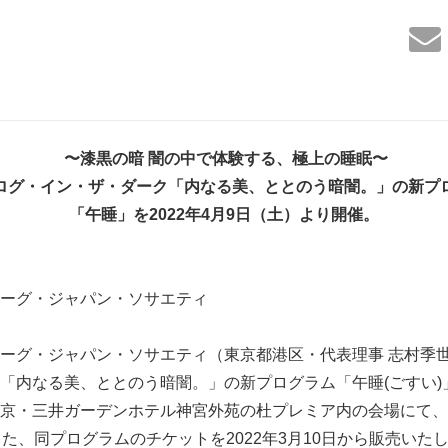
〜漆黒の暗 闇の中で体験する、極上の睡眠〜
ログ・イン・ザ・ダーク「内なる美、ととのう暗闇。」の新プ
「午睡」を
2022
年
4
月
9
日（土）より開催。
ーグ・ジャパン・ソサエティ
ーグ・ジャパン・ソサエティ（東京都港区・代表理事 志村季
「内なる美、ととのう暗闇。」の新プログラム「午睡(ごすい)
京・三井ガーデンホテル神宮外苑の杜プレミア内の会場にて、20
また、同プログラムのチケットを2022年3月10日から販売いた