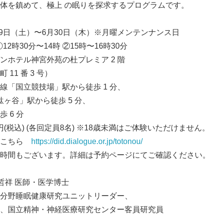
体を鎮めて、極上 の眠りを探求するプログラムです。
月9日（土）〜6月30日（木）※月曜メンテンナンス日
12時30分〜14時 ②15時〜16時30分
ンホテル神宮外苑の杜プレミア 2 階
11 番 3 号）
線「国立競技場」駅から徒歩 1 分、
駄ヶ谷」駅から徒歩 5 分、
 6 分
円(税込) (各回定員8名) ※18歳未満はご体験いただけません。
Japanese
はこちら
https://did.dialogue.or.jp/totonou/
時間もございます。詳細は予約ページにてご確認ください。
哲祥 医師・医学博士
分野睡眠健康研究ユニットリーダー、
、国立精神・神経医療研究センター客員研究員