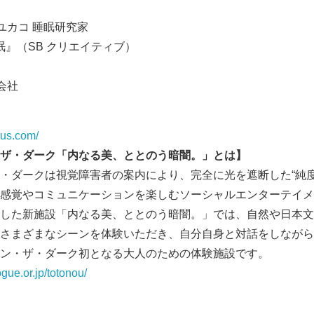
English
ユカコ 睡眠研究家
睡眠』（SB クリエイティブ）
会社
lus.com/
ザ・ダーク「内なる美、ととのう暗闇。」とは】
・ダークは視覚障害者の案内により、完全に光を遮断した“純度1
感覚やコミュニケーションを楽しむソーシャルエンターテイメン
した新施設「内なる美、ととのう暗闇。」では、自然や日本文
さまざまなシーンを体験いただき、自分自身と対話をしながら
ン・ザ・ダーク初となる大人のための体験施設です。
ogue.or.jp/totonou/