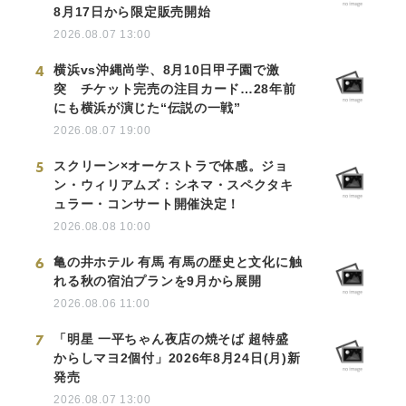
8月17日から限定販売開始
2026.08.07 13:00
4
横浜vs沖縄尚学、8月10日甲子園で激
突 チケット完売の注目カード…28年前
にも横浜が演じた“伝説の一戦”
2026.08.07 19:00
5
スクリーン×オーケストラで体感。ジョ
ン・ウィリアムズ：シネマ・スペクタキ
ュラー・コンサート開催決定！
2026.08.08 10:00
6
亀の井ホテル 有馬 有馬の歴史と文化に触
れる秋の宿泊プランを9月から展開
2026.08.06 11:00
7
「明星 一平ちゃん夜店の焼そば 超特盛
からしマヨ2個付」2026年8月24日(月)新
発売
2026.08.07 13:00