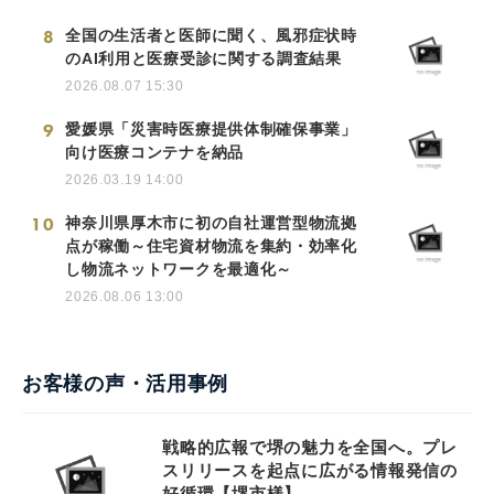
8
全国の生活者と医師に聞く、風邪症状時
のAI利用と医療受診に関する調査結果
2026.08.07 15:30
9
愛媛県「災害時医療提供体制確保事業」
向け医療コンテナを納品
2026.03.19 14:00
10
神奈川県厚木市に初の自社運営型物流拠
点が稼働～住宅資材物流を集約・効率化
し物流ネットワークを最適化～
2026.08.06 13:00
お客様の声・活用事例
戦略的広報で堺の魅力を全国へ。プレ
スリリースを起点に広がる情報発信の
好循環【堺市様】