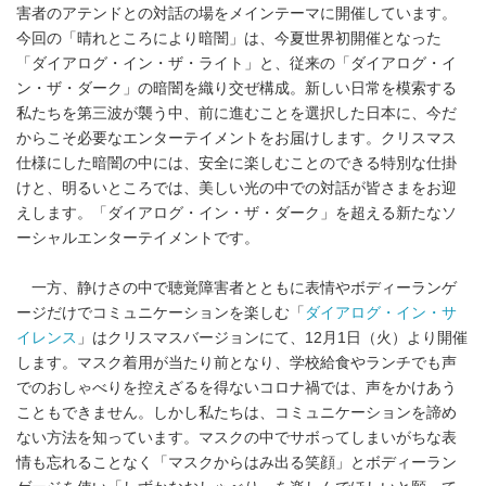
害者のアテンドとの対話の場をメインテーマに開催しています。
今回の「晴れところにより暗闇」は、今夏世界初開催となった
「ダイアログ・イン・ザ・ライト」と、従来の「ダイアログ・イ
ン・ザ・ダーク」の暗闇を織り交ぜ構成。新しい日常を模索する
私たちを第三波が襲う中、前に進むことを選択した日本に、今だ
からこそ必要なエンターテイメントをお届けします。クリスマス
仕様にした暗闇の中には、安全に楽しむことのできる特別な仕掛
けと、明るいところでは、美しい光の中での対話が皆さまをお迎
えします。「ダイアログ・イン・ザ・ダーク」を超える新たなソ
ーシャルエンターテイメントです。
一方、静けさの中で聴覚障害者とともに表情やボディーランゲ
ージだけでコミュニケーションを楽しむ「
ダイアログ・イン・サ
イレンス
」はクリスマスバージョンにて、12月1日（火）より開催
します。マスク着用が当たり前となり、学校給食やランチでも声
でのおしゃべりを控えざるを得ないコロナ禍では、声をかけあう
こともできません。しかし私たちは、コミュニケーションを諦め
ない方法を知っています。マスクの中でサボってしまいがちな表
情も忘れることなく「マスクからはみ出る笑顔」とボディーラン