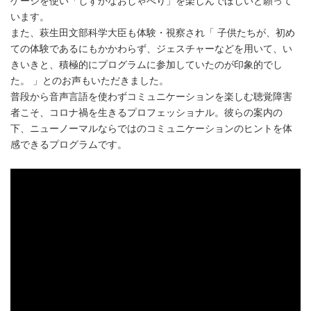
ゲージを使い「しずかなおしゃべり」を楽しんでほしいと願って
います。
また、萩生田文部科学大臣も体験・視察され「 子供たちが、初め
ての体験であるにもかかわらず、ジェスチャーなどを用いて、い
きいきと、積極的にプログラムに参加していたのが印象的でし
た。 」とのお声もいただきました。
普段から音声言語を使わずコミュニケーションを楽しむ聴覚障害
者こそ、コロナ禍を生きるプロフェッショナル。彼らの案内の
下、ニューノーマルならではのコミュニケーションのヒントを体
感できるプログラムです。