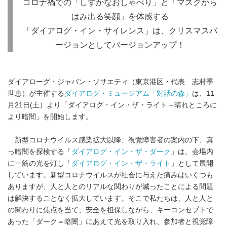
コロナ禍での「しずかなおしゃべり」と「マスクから
はみ出る笑顔」を体感する
「ダイアログ・イン・サイレンス」は、クリスマスバ
ージョンとしてバージョンアップ！
ダイアローグ・ジャパン・ソサエティ（東京港区・代表 志村季
世恵）が主催する
ダイアログ・ミュージアム「対話の森」
は、11
月21日(土）より「ダイアログ・イン・ザ・ライト～晴れところに
より暗闇」を開始します。
新型コロナウイルス感染拡大以降、視覚障害者の案内の下、真
っ暗闇を探検する「
ダイアログ・イン・ザ・ダーク
」は、会場内
に一筋の光を灯し「
ダイアログ・イン・ザ・ライト
」として展開
しています。新型コロナウイルスが社会に与えた痛みはいくつも
ありますが、人と人とのリアルな関わりが減ったことによる問題
は解決することなく拡大しています。そこで私たちは、人と人と
の関わりに焦点を当て、安全を担保しながら、キーコンセプトで
あった「ダーク＝暗闇」にあえて光を取り入れ、参加者と視覚障