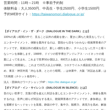
営業時間：11時～21時 ※事前予約制
体験料金：大人3500円、中高生・学生2500円、小学生1500円
予約WEBサイト：
https://taiwanomori.dialogue.or.jp/
【ダイアログ・イン・ザ・ダーク（
DIALOGUE IN THE DARK
）とは】
100%の真っ暗闇の中で、見ること以外の感覚を使い、驚きに満ちた発見をしていく
エンターテイメント。体験を案内するのは、普段から目をつかわない視覚障害者のア
テンドです。視覚以外の感覚を広げ、新しい感性を使い、チームとなった方々と様々
なシーンを体験します。1988年、ドイツの哲学博士アンドレアス・ハイネッケの発
案によって生まれ、これまで世界50か国以上、800万人を超える人が体験。日本では
1999年に初開催し、これまで23万人以上が体験。コロナウイルス感染拡大防止のた
め、東京・神宮外苑「内なる美、ととのう暗闇。」は休業中、大阪「対話ある家」は
7月再開（チケット発売中）。
法人・団体向けワークショップHP：
https://biz.dialogue.or.jp/
【ダイアログ・イン・サイレンス（
DIALOGUE IN SILENCE
）とは】
音のない世界で、言葉の壁を超えた対話を楽しむエンターテインメント。体験を案内
するのは、音声に頼らず対話をする達人、聴覚障害者のアテンドです。参加者は、音
を遮断するヘッドセットを装着。静寂の中で、集中力、観察力、表現力を高め、解放