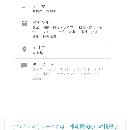

テーマ
新商品・新製品

ジャンル
音楽・演劇・興行・ライブ
、
観光・旅行・宿
泊・レジャー
、
社会・時事
、
福祉・介護・
衛生・社会保障

エリア
東京都

キーワード
ダイバーシティ、エンターテイメント、クリス
マス、体験、ニューノーマル、ミュージアム、
SDGs
このプレスリリースには、報道機関向けの情報が