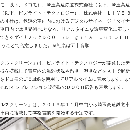
モ（以下、ドコモ）、埼玉高速鉄道株式会社（以下、埼玉高速
（以下、ビズライト・テクノロジー）、株式会社 ＬＩＶＥ 
の４社は、鉄道の車両内におけるデジタルサイネージ「ダイナ
車両内では世界初
となる、リアルタイムな環境変化に応じ
※1
できるダイナミックＤＯＯＨ（Ｄｉｇｉｔａｌ Ｏｕｔ Ｏｆ 
行うことで合意しました。※社名は五十音順
クルスクリーン」は、ビズライト・テクノロジーが開発したデ
器を搭載して電車内の混雑状況や温度・湿度などをＡＩで解析
をドコモのLTE回線を使用してリアルタイムに表示します。ま
のインプレッション販売型のＤＯＯＨ広告も表示します。
※3
ルスクリーン」は、２０１９年１１月中旬から埼玉高速鉄道車
車両に搭載して本格営業を開始する予定です。