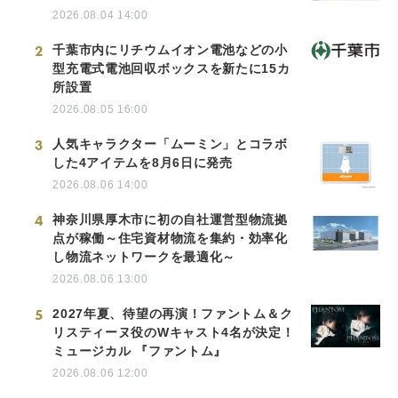
2026.08.04 14:00
2
千葉市内にリチウムイオン電池などの小
型充電式電池回収ボックスを新たに15カ
所設置
2026.08.05 16:00
3
人気キャラクター「ムーミン」とコラボ
した4アイテムを8月6日に発売
2026.08.06 14:00
4
神奈川県厚木市に初の自社運営型物流拠
点が稼働～住宅資材物流を集約・効率化
し物流ネットワークを最適化～
2026.08.06 13:00
5
2027年夏、待望の再演！ファントム＆ク
リスティーヌ役のWキャスト4名が決定！
ミュージカル 『ファントム』
2026.08.06 12:00