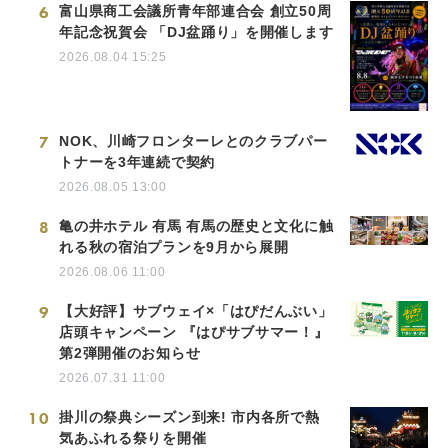
6
富山県商工会議所青年部連合会 創立50周
年記念祝賀会 「DJ盆踊り」を開催します
2026.08.04 15:25
7
NOK、川崎フロンターレとのクラブパー
トナーを3年連続で契約
2026.08.05 13:00
8
亀の井ホテル 有馬 有馬の歴史と文化に触
れる秋の宿泊プランを9月から展開
2026.08.06 11:00
9
【大好評】サブウェイ×「はぴだんぶい」
店頭キャンペーン 『はぴサブサマー！』
第2弾開催のお知らせ
2026.07.31 11:00
10
掛川の祭典シーズン到来! 市内各所で熱
気あふれる祭りを開催