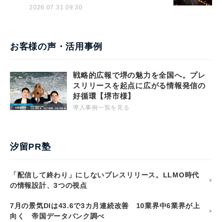
2026.07.31 09:30
お客様の声・活用事例
戦略的広報で堺の魅力を全国へ。プレ
スリリースを起点に広がる情報発信の
好循環【堺市様】
導入事例一覧を見る
汐留PR塾
「配信して終わり」にしないプレスリリース。LLMO時代
の情報設計、3つの視点
7月の景気DIは43.6で3カ月連続改善 10業界中6業界が上
向く 帝国データバンク調べ