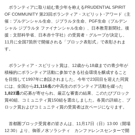
ボランティアに取り組む青少年を称えるPRUDENTIAL SPIRIT
OF COMMUNITY 第23回ボランティア・スピリット･アワード（主
催：プルデンシャル生命、ジブラルタ生命、PGF生命（プルデン
シャル ジブラルタ ファイナンシャル生命）、日本教育新聞社。後
援：文部科学省、日本赤十字社）の受賞者・グループが決定し、
11月に全国7箇所で開催される「ブロック表彰式」で表彰されま
す。
ボランティア・スピリット賞は、12歳から18歳までの青少年が
積極的にボランティア活動に参加できる社会環境を醸成すること
を目指して1997年に創設されました。今年で23回目を迎えた同賞
には、全国から
21,116名
の中高生のボランティア活動を綴った
1,823通
の応募が寄せられ、厳正な審査の結果、このたびブロック
賞40組、コミュニティ賞150組を選出しました。各賞の詳細と、ブ
ロック賞およびコミュニティ賞の受賞者は次ページになります。
首都圏ブロック受賞者の皆さんは、11月17日（日）13:00（開場
12:30）より、御茶ノ水ソラシティ カンファレンスセンターで開