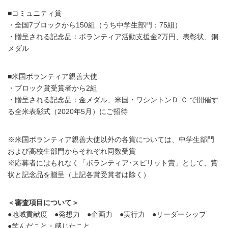
■コミュニティ賞
・全国7ブロックから150組（うち中学生部門：75組）
・贈呈される記念品：ボランティア活動支援金2万円、表彰状、銅
メダル
■米国ボランティア親善大使
・ブロック賞受賞者から2組
・贈呈される記念品：金メダル、米国・ワシントンＤ.Ｃ.で開催す
る全米表彰式（2020年5月）にご招待
※米国ボランティア親善大使以外の各賞については、中学生部門
および高校生部門からそれぞれ同数受賞
※応募者にはもれなく「ボランティア･スピリット賞」として、賞
状と記念品を贈呈（上記各賞受賞者は除く）
＜審査項目について＞
●地域貢献度 ●発想力 ●企画力 ●実行力 ●リーダーシップ
●学んだこと・感じたこと