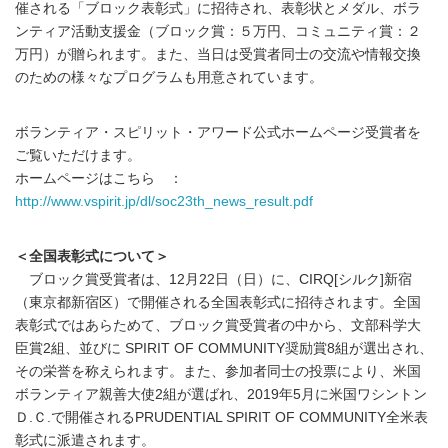
催される「ブロック表彰式」に招待され、表彰状とメダル、ボラ
ンティア活動支援金（ブロック賞：５万円、コミュニティ賞：２
万円）が贈られます。また、当日は受賞者同士の交流や情報交換
のための様々なプログラムも用意されています。
ボランティア・スピリット・アワード公式ホームページ受賞者を
ご覧いただけます。
ホームページはこちら ：
http://www.vspirit.jp/dl/soc23th_news_result.pdf
＜全国表彰式について＞
ブロック賞受賞者は、12月22日（日）に、CIRQ[シルク]新宿
（東京都新宿区）で開催される全国表彰式に招待されます。全国
表彰式ではあらためて、ブロック賞受賞者の中から、文部科学大
臣賞2組、並びに SPIRIT OF COMMUNITY奨励賞8組が選出され、
その栄誉を称えられます。また、参加者同士の投票により、米国
ボランティア親善大使2組が選ばれ、2019年5月に米国ワシントン
Ｄ.Ｃ.で開催されるPRUDENTIAL SPIRIT OF COMMUNITY全米表
彰式に派遣されます。