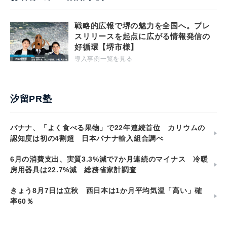
戦略的広報で堺の魅力を全国へ。プレ
スリリースを起点に広がる情報発信の
好循環【堺市様】
導入事例一覧を見る
汐留PR塾
バナナ、「よく食べる果物」で22年連続首位 カリウムの
認知度は初の4割超 日本バナナ輸入組合調べ
6月の消費支出、実質3.3%減で7か月連続のマイナス 冷暖
房用器具は22.7%減 総務省家計調査
きょう8月7日は立秋 西日本は1か月平均気温「高い」確
率60％