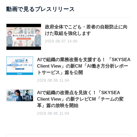
動画で見るプレスリリース
政府全体でこども・若者の自殺防止に向
けた取組を強化します
2026.08.07 14:00
AIで組織の業務改善を支援する！ 「SKYSEA
Client View」の新CM「AI働き方分析レポー
トサービス」篇を公開
2026.08.06 11:04
AIで組織の改善点を見抜く！「SKYSEA
Client View」の新テレビCM「チームの変
革」篇の放映を開始
2026.08.06 11:04