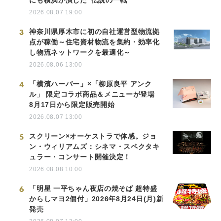
にも横浜が演じた“伝説の一戦”
2026.08.07 19:00
3
神奈川県厚木市に初の自社運営型物流拠
点が稼働～住宅資材物流を集約・効率化
し物流ネットワークを最適化～
2026.08.06 13:00
4
「横濱ハーバー」×「柳原良平 アンク
ル」 限定コラボ商品＆メニューが登場
8月17日から限定販売開始
2026.08.07 13:00
5
スクリーン×オーケストラで体感。ジョ
ン・ウィリアムズ：シネマ・スペクタキ
ュラー・コンサート開催決定！
2026.08.08 10:00
6
「明星 一平ちゃん夜店の焼そば 超特盛
からしマヨ2個付」2026年8月24日(月)新
発売