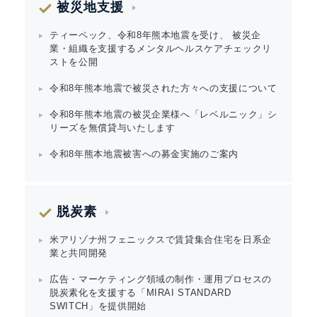
被災地支援
ティーペック、令和8年熊本地震を受け、 被災企
業・組織を支援するメンタルヘルスケアチェックリ
ストを公開
令和8年熊本地震で被災された方々への支援について
令和8年熊本地震の被災企業様へ「レベルニック」シ
リーズを無償貸与いたします
令和8年熊本地震被害への募金実施のご案内
脱炭素
米アリゾナ州フェニックスで賃貸集合住宅を日系企
業と共同開発
広告・マーケティング領域の制作・運用プロセスの
脱炭素化を支援する「MIRAI STANDARD
Japanese
SWITCH」を提供開始