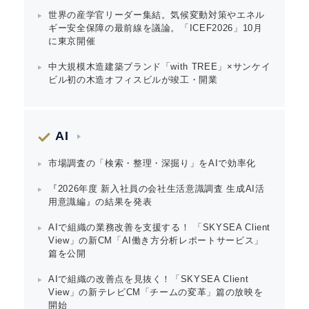
世界の産学官リーダー集結。気候変動対策やエネル
ギー安全保障の最前線を議論。「ICEF2026」10月
に東京開催
中大規模木造建築ブランド「with TREE」×サンケイ
English
ビル初の木造オフィスビルが竣工・開業
AI
市場調査の「検索・整理・深掘り」をAIで効率化
『2026年度 新入社員の会社生活意識調査 生成AI活
用意識編』の結果を発表
AIで組織の業務改善を支援する！ 「SKYSEA Client
View」の新CM「AI働き方分析レポートサービス」
篇を公開
AIで組織の改善点を見抜く！「SKYSEA Client
View」の新テレビCM「チームの変革」篇の放映を
開始