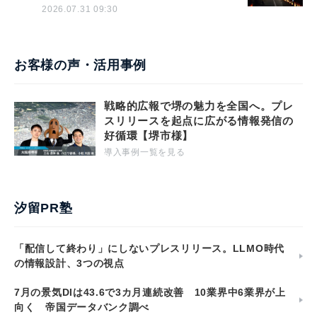
2026.07.31 09:30
お客様の声・活用事例
戦略的広報で堺の魅力を全国へ。プレ
スリリースを起点に広がる情報発信の
好循環【堺市様】
導入事例一覧を見る
汐留PR塾
「配信して終わり」にしないプレスリリース。LLMO時代
の情報設計、3つの視点
7月の景気DIは43.6で3カ月連続改善 10業界中6業界が上
向く 帝国データバンク調べ