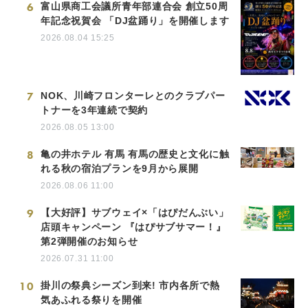
6
富山県商工会議所青年部連合会 創立50周
年記念祝賀会 「DJ盆踊り」を開催します
2026.08.04 15:25
7
NOK、川崎フロンターレとのクラブパー
トナーを3年連続で契約
2026.08.05 13:00
8
亀の井ホテル 有馬 有馬の歴史と文化に触
れる秋の宿泊プランを9月から展開
2026.08.06 11:00
9
【大好評】サブウェイ×「はぴだんぶい」
店頭キャンペーン 『はぴサブサマー！』
第2弾開催のお知らせ
2026.07.31 11:00
10
掛川の祭典シーズン到来! 市内各所で熱
気あふれる祭りを開催