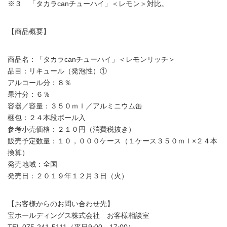
※３ 「タカラcanチューハイ」＜レモン＞対比。
【商品概要】
商品名：「タカラcanチューハイ」＜レモンリッチ＞
品目：リキュール（発泡性）①
アルコール分：８％
果汁分：６％
容器／容量：３５０ｍｌ／アルミニウム缶
梱包：２４本段ボール入
参考小売価格：２１０円（消費税抜き）
販売予定数量：１０，０００ケース（１ケース３５０ｍｌ×２４本
換算）
発売地域：全国
発売日：２０１９年１２月３日（火）
【お客様からのお問い合わせ先】
宝ホールディングス株式会社 お客様相談室