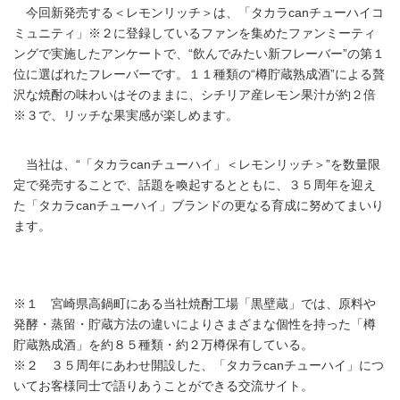
今回新発売する＜レモンリッチ＞は、「タカラcanチューハイコ
ミュニティ」※２に登録しているファンを集めたファンミーティ
ングで実施したアンケートで、“飲んでみたい新フレーバー”の第１
位に選ばれたフレーバーです。１１種類の“樽貯蔵熟成酒”による贅
沢な焼酎の味わいはそのままに、シチリア産レモン果汁が約２倍
※３で、リッチな果実感が楽しめます。
当社は、“「タカラcanチューハイ」＜レモンリッチ＞”を数量限
定で発売することで、話題を喚起するとともに、３５周年を迎え
た「タカラcanチューハイ」ブランドの更なる育成に努めてまいり
ます。
※１ 宮崎県高鍋町にある当社焼酎工場「黒壁蔵」では、原料や
発酵・蒸留・貯蔵方法の違いによりさまざまな個性を持った「樽
貯蔵熟成酒」を約８５種類・約２万樽保有している。
※２ ３５周年にあわせ開設した、「タカラcanチューハイ」につ
いてお客様同士で語りあうことができる交流サイト。