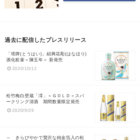
過去に配信したプレスリリース
「塔牌(とうはい)」紹興花彫(はなほり)
酒化粧壷＜陳五年＞ 新発売
2020/10/12
松竹梅白壁蔵「澪」＜ＧＯＬＤ＞スパ
ークリング清酒 期間数量限定発売
2020/9/29
～ きらびやかで贅沢な純金箔入の松