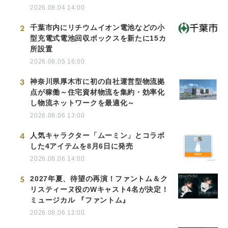
2026.08.04 14:00
2
千葉市内にリチウムイオン電池などの小
型充電式電池回収ボックスを新たに15カ
所設置
2026.08.05 16:00
3
神奈川県厚木市に初の自社運営型物流拠
点が稼働～住宅資材物流を集約・効率化
し物流ネットワークを最適化～
2026.08.06 13:00
4
人気キャラクター「ムーミン」とコラボ
した4アイテムを8月6日に発売
2026.08.06 14:00
5
2027年夏、待望の再演！ファントム＆ク
リスティーヌ役のWキャスト4名が決定！
ミュージカル 『ファントム』
2026.08.06 12:00