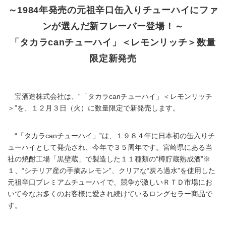
～1984年発売の元祖辛口缶入りチューハイにファ
ンが選んだ新フレーバー登場！～
「タカラcanチューハイ」＜レモンリッチ＞数量
限定新発売
宝酒造株式会社は、“「タカラcanチューハイ」＜レモンリッチ
＞”を、１２月３日（火）に数量限定で新発売します。
“「タカラcanチューハイ」”は、１９８４年に日本初の缶入りチ
ューハイとして発売され、今年で３５周年です。宮崎県にある当
社の焼酎工場「黒壁蔵」で製造した１１種類の“樽貯蔵熟成酒”※
１、“シチリア産の手摘みレモン”、クリアな“炭ろ過水”を使用した
元祖辛口プレミアムチューハイで、競争が激しいＲＴＤ市場にお
いて今なお多くのお客様に愛され続けているロングセラー商品で
す。