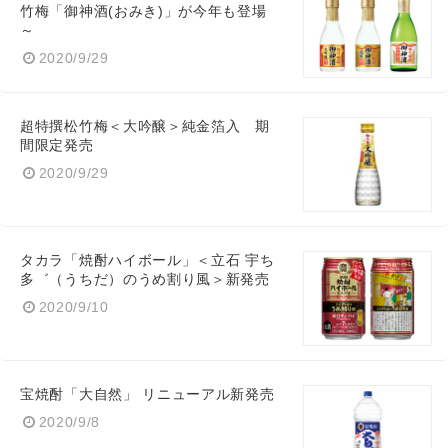
竹梅「御神酒(おみき)」が今年も登場
～
2020/9/29
超特撰松竹梅＜大吟醸＞純金箔入 期
間限定発売
2020/9/29
タカラ「焼酎ハイボール」＜立石 宇ち
多゛（うちだ）のうめ割り風＞新発売
2020/9/10
宝焼酎「大自然」 リニューアル新発売
2020/9/8