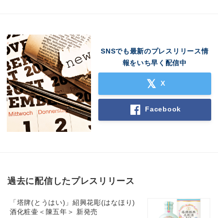
SNSでも最新のプレスリリース情
報をいち早く配信中
X
Facebook
過去に配信したプレスリリース
「塔牌(とうはい)」紹興花彫(はなほり)
酒化粧壷＜陳五年＞ 新発売