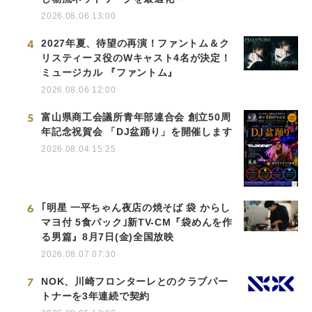
2026.08.06 13:00
4
2027年夏、待望の再演！ファントム＆ク
リスティーヌ役のWキャスト4名が決定！
ミュージカル 『ファントム』
2026.08.06 12:00
5
富山県商工会議所青年部連合会 創立50周
年記念祝賀会 「DJ盆踊り」を開催します
2026.08.04 15:25
6
｢明星 一平ちゃん夜店の焼そば 袋 からし
マヨ付 5食パック｣新TV-CM『袋めんを作
る男篇』8月7日(金)全国放映
2026.08.07 07:30
7
NOK、川崎フロンターレとのクラブパー
トナーを3年連続で契約