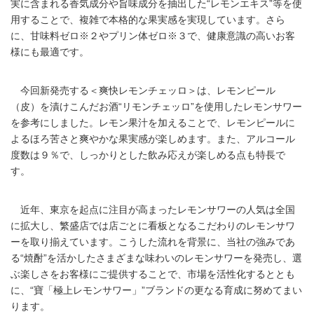
実に含まれる香気成分や旨味成分を抽出した“レモンエキス”等を使
用することで、複雑で本格的な果実感を実現しています。さら
に、甘味料ゼロ※２やプリン体ゼロ※３で、健康意識の高いお客
様にも最適です。
今回新発売する＜爽快レモンチェッロ＞は、レモンピール
（皮）を漬けこんだお酒“リモンチェッロ”を使用したレモンサワー
を参考にしました。レモン果汁を加えることで、レモンピールに
よるほろ苦さと爽やかな果実感が楽しめます。また、アルコール
度数は９％で、しっかりとした飲み応えが楽しめる点も特長で
す。
近年、東京を起点に注目が高まったレモンサワーの人気は全国
に拡大し、繁盛店では店ごとに看板となるこだわりのレモンサワ
ーを取り揃えています。こうした流れを背景に、当社の強みであ
る“焼酎”を活かしたさまざまな味わいのレモンサワーを発売し、選
ぶ楽しさをお客様にご提供することで、市場を活性化するととも
に、“寶「極上レモンサワー」”ブランドの更なる育成に努めてまい
ります。