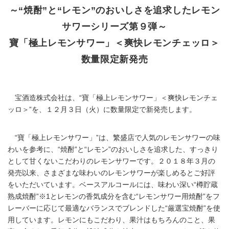
～“焼酎”と“レモン”のおいしさを追求したレモン
サワーシリーズ第９弾～
寶「極上レモンサワー」＜爽快レモンチェッロ＞
数量限定新発売
宝酒造株式会社は、“寶「極上レモンサワー」＜爽快レモンチェ
ッロ＞”を、１２月３日（火）に数量限定で新発売します。
“寶「極上レモンサワー」”は、繁盛店で人気のレモンサワーの味
わいを参考に、“焼酎”と“レモン”のおいしさを追求した、すっきり
として甘くないこだわりのレモンサワーです。２０１８年３月の
発売以来、さまざまな味わいのレモンサワーが楽しめるとご好評
をいただいています。ベースアルコールには、味わい深い“樽貯蔵
熟成焼酎”※1とレモンの香気成分を含む“レモンサワー用焼酎”をフ
レーバーに応じて最適なバランスでブレンドした“厳選宝焼酎”を使
用しています。レモンにもこだわり、果汁はもちろんのこと、果