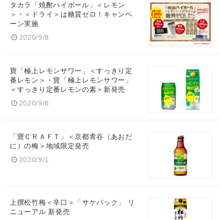
タカラ「焼酎ハイボール」＜レモン
＞・＜ドライ＞は糖質ゼロ！キャンペ
English
ーン実施
2020/9/8
寶「極上レモンサワー」＜すっきり定
番レモン＞・寶「極上レモンサワー」
＜すっきり定番レモンの素＞新発売
2020/9/8
「寶ＣＲＡＦＴ」＜京都青谷（あおだ
に）の梅＞地域限定発売
2020/9/1
上撰松竹梅＜辛口＞「サケパック」 リ
ニューアル 新発売