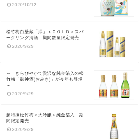
2020/10/12
松竹梅白壁蔵「澪」＜ＧＯＬＤ＞スパ
ークリング清酒 期間数量限定発売
2020/9/29
～ きらびやかで贅沢な純金箔入の松
竹梅「御神酒(おみき)」が今年も登場
～
2020/9/29
超特撰松竹梅＜大吟醸＞純金箔入 期
間限定発売
2020/9/29