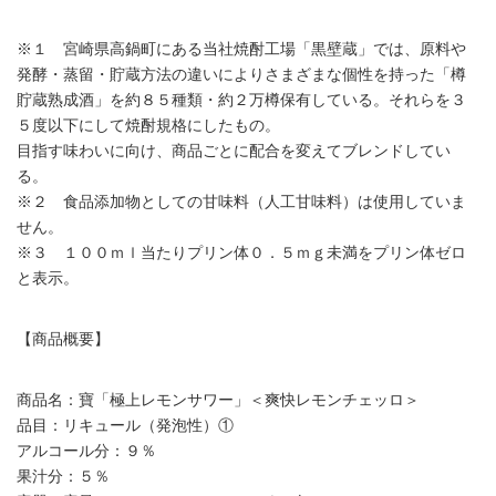
※１ 宮崎県高鍋町にある当社焼酎工場「黒壁蔵」では、原料や
発酵・蒸留・貯蔵方法の違いによりさまざまな個性を持った「樽
貯蔵熟成酒」を約８５種類・約２万樽保有している。それらを３
５度以下にして焼酎規格にしたもの。
目指す味わいに向け、商品ごとに配合を変えてブレンドしてい
る。
※２ 食品添加物としての甘味料（人工甘味料）は使用していま
せん。
※３ １００ｍｌ当たりプリン体０．５ｍｇ未満をプリン体ゼロ
と表示。
【商品概要】
商品名：寶「極上レモンサワー」＜爽快レモンチェッロ＞
品目：リキュール（発泡性）①
アルコール分：９％
果汁分：５％