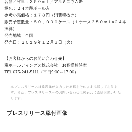
容器／容量：３５０ｍｌ／アルミニウム缶
梱包：２４本段ボール入
参考小売価格：１７８円（消費税抜き）
販売予定数量：５０，０００ケース（１ケース３５０ｍｌ×２４本
換算）
発売地域：全国
発売日：２０１９年１２月３日（火）
【お客様からのお問い合わせ先】
宝ホールディングス株式会社 お客様相談室
TEL 075-241-5111（平日9:00～17:00）
本プレスリリースは発表元が入力した原稿をそのまま掲載しておりま
す。また、プレスリリースへのお問い合わせは発表元に直接お願いいた
します。
プレスリリース添付画像