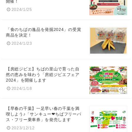
開催！
2024/1/25
「食のちばの逸品を発掘2024」の受賞
商品を決定！
2024/1/23
Japanese
【房総ジビエ】ちばの里山で育った自
然の恵みを味わう「房総ジビエフェア
2024」を開催します
2024/1/18
English
【早春の千葉】一足早い春の千葉を満
喫しよう♪「サンキュー❤ちばフリーパ
ス・フリー乗車券」を発売します
2023/12/12