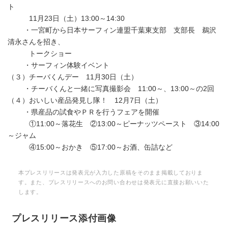
ト
11月23日（土）13:00～14:30
・一宮町から日本サーフィン連盟千葉東支部 支部長 鵜沢
清永さんを招き、
トークショー
・サーフィン体験イベント
（３）チーバくんデー 11月30日（土）
・チーバくんと一緒に写真撮影会 11:00～、13:00～の2回
（４）おいしい産品発見し隊！ 12月7日（土）
・県産品の試食やＰＲを行うフェアを開催
①11:00～落花生 ②13:00～ピーナッツペースト ③14:00
～ジャム
④15:00～おかき ⑤17:00～お酒、缶詰など
本プレスリリースは発表元が入力した原稿をそのまま掲載しておりま
す。また、プレスリリースへのお問い合わせは発表元に直接お願いいた
します。
プレスリリース添付画像