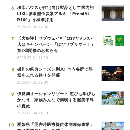
6
積水ハウスが住宅向け製品として国内初
LIXIL循環型低炭素アルミ 「PremiAL
R100」を標準採用
2026.08.03 14:30
7
【大好評】サブウェイ×「はぴだんぶい」
店頭キャンペーン 『はぴサブサマー！』
第2弾開催のお知らせ
2026.07.31 11:00
8
掛川の祭典シーズン到来! 市内各所で熱
気あふれる祭りを開催
2026.07.31 09:30
9
伊良湖オーシャンリゾート 遊びも学びも
かなう、家族みんなで満喫する渥美半島
の夏旅
2026.08.04 11:00
10
愛媛県「災害時医療提供体制確保事業」