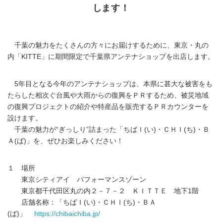
します！
千葉の魅力をたくさんの方々にお届けするために、東京・丸の
内「KITTE」に期間限定で千葉県アンテナショップを出店します。
5年目となる今年のアンテナショップは、本県に甚大な被害をも
たらした相次ぐ台風や大雨からの復興をＰＲするため、被災地域
の復興プロジェクトの紹介や特産品を販売するＰＲカウンターを
設けます。
千葉の魅力が“ぎっしり”詰まった「ちばＩ(い)・ＣＨＩ(ち)・Ｂ
Ａ(ば)」を、ぜひお楽しみください！
１ 場所
東京シティアイ パフォーマンスゾーン
東京都千代田区丸の内２－７－２ ＫＩＴＴＥ 地下1階
店舗名称：「ちばＩ(い)・ＣＨＩ(ち)・ＢＡ
(ば)」
https://chibaichiba.jp/