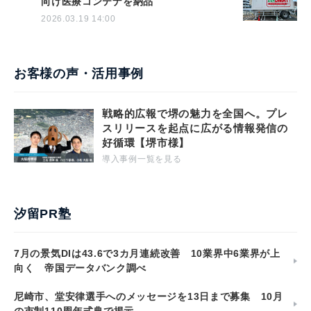
向け医療コンテナを納品
2026.03.19 14:00
お客様の声・活用事例
戦略的広報で堺の魅力を全国へ。プレ
スリリースを起点に広がる情報発信の
好循環【堺市様】
導入事例一覧を見る
汐留PR塾
7月の景気DIは43.6で3カ月連続改善 10業界中6業界が上
向く 帝国データバンク調べ
尼崎市、堂安律選手へのメッセージを13日まで募集 10月