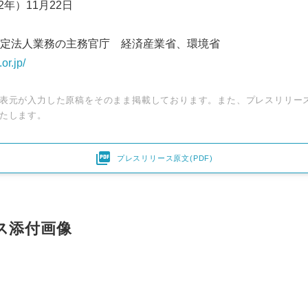
2年）11月22日
定法人業務の主務官庁 経済産業省、環境省
or.jp/
表元が入力した原稿をそのまま掲載しております。また、プレスリリー
たします。

プレスリリース原文(PDF)
Japanese
ス添付画像