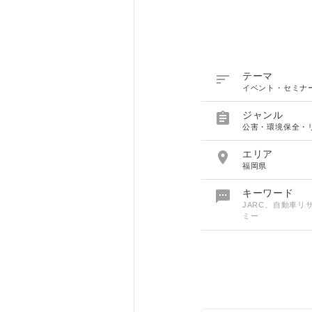

テーマ
イベント・セミナ

ジャンル
公害・環境保全・

エリア
福岡県

キーワード
JARC、自動車
ミー