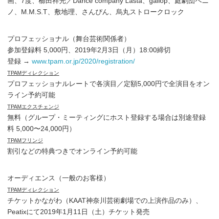
画、7度、櫛田祥光／Dance company Lasta、gallop、庭劇団ペニ
ノ、M.M.S.T、敷地理、さんぴん、烏丸ストロークロック
プロフェッショナル（舞台芸術関係者）
参加登録料 5,000円、2019年2月3日（月）18:00締切
登録 →
www.tpam.or.jp/2020/registration/
TPAMディレクション
プロフェッショナルレートで各演目／定額5,000円で全演目をオン
ライン予約可能
TPAMエクスチェンジ
無料（グループ・ミーティングにホスト登録する場合は別途登録
料 5,000〜24,000円）
TPAMフリンジ
割引などの特典つきでオンライン予約可能
オーディエンス（一般のお客様）
TPAMディレクション
チケットかながわ（KAAT神奈川芸術劇場での上演作品のみ）、
Peatixにて2019年1月11日（土）チケット発売