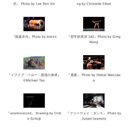
English
式』 Photo by Lee Ren Xin
ng by Christelle Fillod
『箱庭弁当』Photo by bozzo
『哲学的実演 1&2』Photo by Greg
Wong
『イブイブ・ベルー：国境の身体』
『退避』 Photo by Hideto Maezaw
©Michael Tae
a
『unannounced』 Drawing by Orfe
『フリーウェイ・ダンス』 Photo by
e Schuijt
Junpei Iwamoto