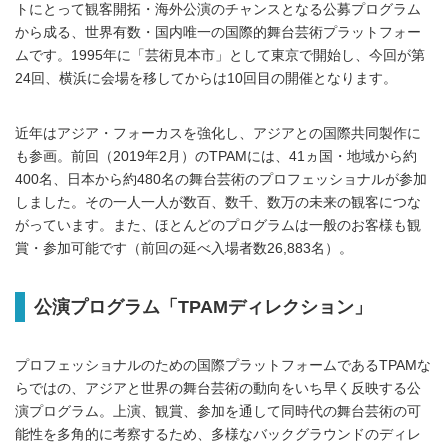
トにとって観客開拓・海外公演のチャンスとなる公募プログラム
から成る、世界有数・国内唯一の国際的舞台芸術プラットフォー
ムです。1995年に「芸術見本市」として東京で開始し、今回が第
24回、横浜に会場を移してからは10回目の開催となります。
近年はアジア・フォーカスを強化し、アジアとの国際共同製作に
も参画。前回（2019年2月）のTPAMには、41ヵ国・地域から約
400名、日本から約480名の舞台芸術のプロフェッショナルが参加
しました。その一人一人が数百、数千、数万の未来の観客につな
がっています。また、ほとんどのプログラムは一般のお客様も観
賞・参加可能です（前回の延べ入場者数26,883名）。
公演プログラム「TPAMディレクション」
プロフェッショナルのための国際プラットフォームであるTPAMな
らではの、アジアと世界の舞台芸術の動向をいち早く反映する公
演プログラム。上演、観賞、参加を通して同時代の舞台芸術の可
能性を多角的に考察するため、多様なバックグラウンドのディレ