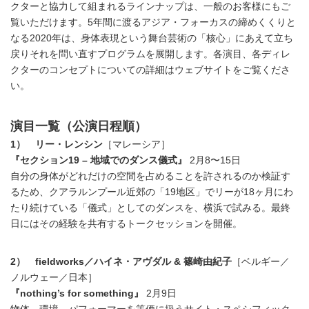
クターと協力して組まれるラインナップは、一般のお客様にもご
覧いただけます。5年間に渡るアジア・フォーカスの締めくくりと
なる2020年は、身体表現という舞台芸術の「核心」にあえて立ち
戻りそれを問い直すプログラムを展開します。各演目、各ディレ
クターのコンセプトについての詳細はウェブサイトをご覧くださ
い。
演目一覧（公演日程順）
1） リー・レンシン
［マレーシア］
『セクション19 – 地域でのダンス儀式』
2月8〜15日
自分の身体がどれだけの空間を占めることを許されるのか検証す
るため、クアラルンプール近郊の「19地区」でリーが18ヶ月にわ
たり続けている「儀式」としてのダンスを、横浜で試みる。最終
日にはその経験を共有するトークセッションを開催。
2） fieldworks／ハイネ・アヴダル & 篠崎由紀子
［ベルギー／
ノルウェー／日本］
『nothing’s for something』
2月9日