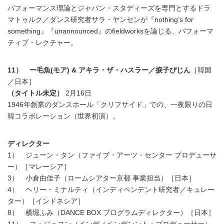
パフォーマンス理論とジャパン・スタディーズを専門とするドラ
マトゥルク／ダンス研究者サラ・ヤンセンが『nothing’s for
something』『unannounced』のfieldworksを論じる、パフォーマ
ティブ・レクチャー。
11） ー毛魚(モア) & アキラ・ザ・ハスラー／捩子ぴじん
［韓国
／日本］
（タイトル未定）
2月16日
1946年創業のダンスホール「クリフサイド」での、一夜限りの日
韓コラボレーション（世界初演）。
ディレクター
1） ジューン・タン（ファイブ・アーツ・センター プロデューサ
ー）［マレーシア］
3） 小倉由佳子（ロームシアター京都 事業担当）［日本］
4） ヘリー・ミナルティ（インディペンデント研究者／キュレー
ター）［インドネシア］
8） 横堀ふみ（DANCE BOX プログラムディレクター）［日本］