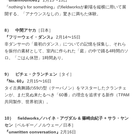
『unannounced』
2月13〜15日
『nothing’s for something』のfieldworksが劇場を縦横に用いて展
開する、「アナウンスなしの」驚きに満ちた体験。
8） 中間アヤカ
［日本］
『フリーウェイ・ダンス』
2月14〜15日
非ダンサーの「最初のダンス」についての記憶を採集し、それら
を振付の素材として、室内に作られた「庭」の中で踊る4時間のソ
ロ。「ごはん休憩」1時間あり。
9） ピチェ・クランチェン
［タイ］
『No. 60』
2月15〜16日
タイ古典舞踊の59の型（テーパノン）をマスターしたクランチェ
ンが、まだ見ぬ来たるべき「60番」の理念を追求する新作（TPAM
共同製作、世界初演）。
10） fieldworks／ハイネ・アヴダル & 篠崎由紀子 + サラ・ヤン
セン
［ベルギー／ノルウェー／日本］
『unwritten conversation』
2月16日