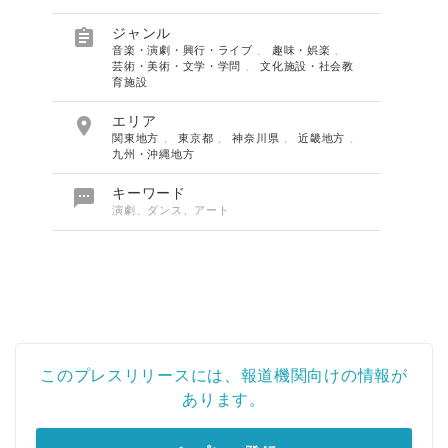

ジャンル
音楽・演劇・興行・ライブ
、
趣味・娯楽
、
芸術・美術・文学・学問
、
文化施設・社会教
育施設

エリア
関東地方
、
東京都
、
神奈川県
、
近畿地方
、
九州・沖縄地方

キーワード
演劇、ダンス、アート
このプレスリリースには、報道機関向けの情報が
あります。