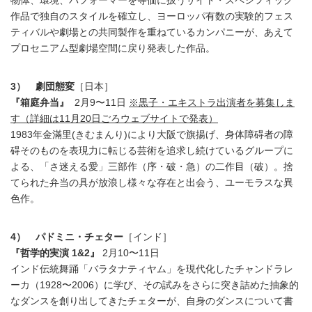
物体、環境、パフォーマーを等価に扱うサイト・スペシフィック
作品で独自のスタイルを確立し、ヨーロッパ有数の実験的フェス
ティバルや劇場との共同製作を重ねているカンパニーが、あえて
プロセニアム型劇場空間に戻り発表した作品。
3） 劇団態変
［日本］
『箱庭弁当』
2月9〜11日
※黒子・エキストラ出演者を募集しま
す（詳細は11月20日ごろウェブサイトで発表）
1983年金滿里(きむまんり)により大阪で旗揚げ、身体障碍者の障
碍そのものを表現力に転じる芸術を追求し続けているグループに
よる、「さ迷える愛」三部作（序・破・急）の二作目（破）。捨
てられた弁当の具が放浪し様々な存在と出会う、ユーモラスな異
色作。
4） パドミニ・チェター
［インド］
『哲学的実演 1&2』
2月10〜11日
インド伝統舞踊「バラタナティヤム」を現代化したチャンドラレ
ーカ（1928〜2006）に学び、その試みをさらに突き詰めた抽象的
なダンスを創り出してきたチェターが、自身のダンスについて書