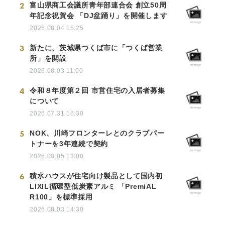
2
富山県商工会議所青年部連合会 創立50周
年記念祝賀会 「DJ盆踊り」を開催します
2026.08.04 15:25
3
新たに、茨城県つくば市に「つくば営業
所」を開設
2026.08.03 11:00
4
令和８年度第２回 市営住宅の入居者募集
について
2026.07.31 16:30
5
NOK、川崎フロンターレとのクラブパー
トナーを3年連続で契約
2026.08.05 13:00
6
積水ハウスが住宅向け製品として国内初
LIXIL循環型低炭素アルミ 「PremiAL
R100」を標準採用
2026.08.03 14:30