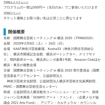
TPAMエクスチェンジ
プログラムの一部は500円〜（当日のみ）でご参加いただけます
TPAMフリンジ
チケット価格とお取り扱い先は公演ごとに異なります
開催概要
名称 国際舞台芸術ミーティング in 横浜 2020（TPAM2020）
会期 2029年2月8日（土）～ 16日（日）
会場 KAAT神奈川芸術劇場、Kosha33（神奈川県住宅供給公
社）、横浜市開港記念会館、横浜ボートシアター、クリフサイ
ド、関内新井ホール、横浜赤レンガ倉庫1号館、Amazon Clubほか
横浜・東京の複数会場
主催 国際舞台芸術ミーティング in 横浜 2020 実行委員会（国際
交流基金アジアセンター、公益財団法人
神奈川芸術文化財団、公益財団法人横浜市芸術文化振興財団、
PARC – 国際舞台芸術交流センター）
助成 公益財団法人横浜観光コンベンション・ビューロー、損保
ジャパン日本興亜「SOMPO アート・ファンド」（企業メセナ協
議会 2021 Arts Fund）、アジアン・カルチュラル・カウンシル