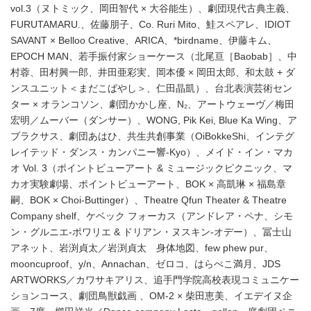
vol.3（ヌトミック、岡田智代 × 大谷能生）、劇団現代古典主義、
FURUTAMARU.、佐藤朋子、Co. Ruri Mito、鮭スペアレ、IDIOT
SAVANT × Belloo Creative、ARICA、*birdname、伊藤キム、
EPOCH MAN、若手振付家ショーケース（北尾亘［Baobab］、中
村蓉、田村興一郎、井田亜彩実、岡本優 × 岡田太郎、和太鼓 + ダ
ンスユニット＜まだこばやし＞、仁田晶凱）、台北表演芸術セン
ター × オランコソン、劇団かかし座、N₂、アートウェーヴ／梅田
宏明／ムーバー（ダンサー）、WONG, Pik Kei, Blue Ka Wing、ア
ブラクサス、劇団あはひ、共生共創事業（OiBokkeShi、インテグ
レイテッド・ダンス・カンパニー響-Kyo）、メイド・イン・マカ
オ Vol. 3（ポイントビューアート & ミュージックピクニック、マ
カオ実験劇場、ポイントビューアート、BOK × 高凱琳 × 福島章
嗣、BOK × Choi-Buttinger）、Theatre Qfun Theater & Theatre
Company shelf、ケベック フォーカス（アンドレア・ペナ、シモ
ン・グルニエ-ポワリエ & ドリアン・ヌスキン-オデー）、冨士山
アネット、岩渕貞太／岩渕貞太 身体地図、few phew pur、
mooncuproof、y/n、Annachan、ゼロコ、はらぺこ満月、JDS
ARTWORKS／カワサキアリス、追手門学院高校表現コミュニケー
ションコース、劇団鳥獣戯画 、OM-2 × 柴田恵美、イエデイヌ企