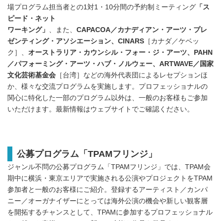
場プログラム担当者との1対1・10分間の予約制ミーティング
「ス
ピード・ネット
ワーキング」
、また、
CAPACOA／カナディアン・アーツ・プレ
ゼンティング・アソシエーション、CINARS
［カナダ／ケベッ
ク］、
オーストラリア・カウンシル・フォー・ジ・アーツ、PAHN
／パフォーミング・アーツ・ハブ・ノルウェー、ARTWAVE／国家
文化芸術基金会
［台湾］などの海外代表団によるレセプションほ
か、様々な交流プログラムを実施します。プロフェッショナルの
関心に特化した一部のプログラム以外は、一般のお客様もご参加
いただけます。最新情報はウェブサイトでご確認ください。
公募プログラム「TPAMフリンジ」
ジャンル不問の公募プログラム「TPAMフリンジ」では、TPAM会
期中に横浜・東京エリアで実施される公演やプロジェクトをTPAM
参加者と一般のお客様にご紹介。登録するアーティスト／カンパ
ニー／オーガナイザーにとっては海外公演の機会や新しい観客層
を開拓するチャンスとして、TPAMに参加するプロフェッショナル