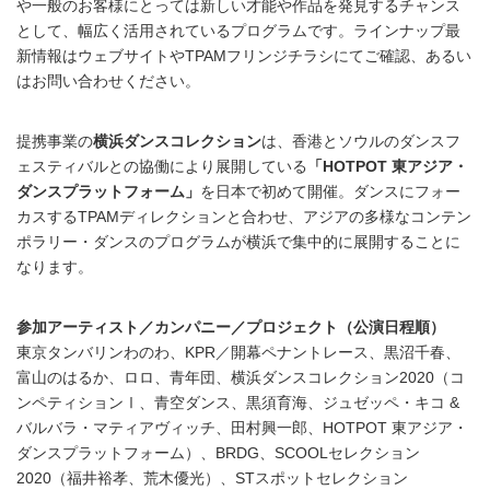
や一般のお客様にとっては新しい才能や作品を発見するチャンス
として、幅広く活用されているプログラムです。ラインナップ最
新情報はウェブサイトやTPAMフリンジチラシにてご確認、あるい
はお問い合わせください。
提携事業の
横浜ダンスコレクション
は、香港とソウルのダンスフ
ェスティバルとの協働により展開している
「HOTPOT 東アジア・
ダンスプラットフォーム」
を日本で初めて開催。ダンスにフォー
カスするTPAMディレクションと合わせ、アジアの多様なコンテン
ポラリー・ダンスのプログラムが横浜で集中的に展開することに
なります。
参加アーティスト／カンパニー／プロジェクト（公演日程順）
東京タンバリンわのわ、KPR／開幕ペナントレース、黒沼千春、
富山のはるか、ロロ、青年団、横浜ダンスコレクション2020（コ
ンペティションⅠ、青空ダンス、黒須育海、ジュゼッペ・キコ &
バルバラ・マティアヴィッチ、田村興一郎、HOTPOT 東アジア・
ダンスプラットフォーム）、BRDG、SCOOLセレクション
2020（福井裕孝、荒木優光）、STスポットセレクション