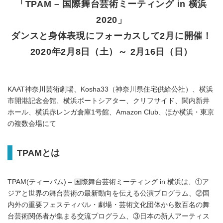
「TPAM – 国際舞台芸術ミーティング in 横浜
2020」
ダンスと身体表現にフォーカスして2月に開催！
2020年2月8日（土）～ 2月16日（日）
KAAT神奈川芸術劇場、Kosha33（神奈川県住宅供給公社）、横浜
市開港記念会館、横浜ボートシアター、クリフサイド、関内新井
ホール、横浜赤レンガ倉庫1号館、Amazon Club、ほか横浜・東京
の複数会場にて
TPAMとは
TPAM(ティーパム) – 国際舞台芸術ミーティング in 横浜は、①ア
ジアと世界の舞台芸術の最新動向を伝える公演プログラム、②国
内外の重要フェスティバル・劇場・芸術文化団体から数百名の舞
台芸術関係者が集まる交流プログラム、③日本の新人アーティス