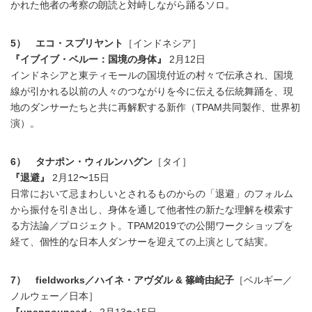
かれた他者の考察の朗読と対峙しながら踊るソロ。
5） エコ・スプリヤント
［インドネシア］
『イブイブ・ベルー：国境の身体』
2月12日
インドネシアと東ティモールの国境付近の村々で伝承され、国境
線が引かれる以前の人々のつながりを今に伝える伝統舞踊を、現
地のダンサーたちと共に再解釈する新作（TPAM共同製作、世界初
演）。
6） タナポン・ウィルンハグン
［タイ］
『退避』
2月12〜15日
日常において忌まわしいとされるものからの「退避」のフォルム
から振付を引き出し、身体を通して他者性の新たな理解を模索す
る方法論／プロジェクト。TPAM2019での公開ワークショップを
経て、個性的な日本人ダンサーを迎えての上演として結実。
7） fieldworks／ハイネ・アヴダル & 篠崎由紀子
［ベルギー／
ノルウェー／日本］