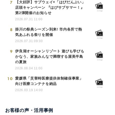
7
【大好評】サブウェイ×「はぴだんぶい」
店頭キャンペーン 『はぴサブサマー！』
第2弾開催のお知らせ
2026.07.31 11:00
8
掛川の祭典シーズン到来! 市内各所で熱
気あふれる祭りを開催
2026.07.31 09:30
9
伊良湖オーシャンリゾート 遊びも学びも
かなう、家族みんなで満喫する渥美半島
の夏旅
2026.08.04 11:00
10
愛媛県「災害時医療提供体制確保事業」
向け医療コンテナを納品
2026.03.19 14:00
お客様の声・活用事例