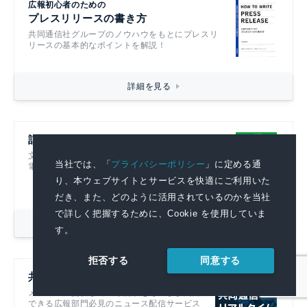
広報初心者のための
プレスリリースの書き方
共同通信社グループのノウハウをもとにプレスリ
リースの基本的なポイントを解説！
詳細を見る
記者ハンドブック第14版
文書を書くすべての人におすすめです！
当社では、「
プライバシーポリシー
」に定める通
電子書籍も発売中！
り、本ウェブサイトとサービスを快適にご利用いた
だき、また、どのように活用されているのかを当社
で詳しく把握するために、Cookie を使用していま
詳細を見る
す。
同意する
拒否する
共同通信リアルタイムニュース
メディアに提供している記事をそのまま閲覧
できる広報部門必見のニュース配信サービス