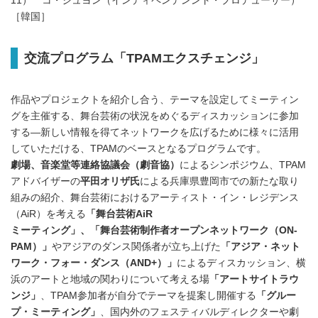
11） コ・ジュヨン（インディペンデンント・プロデューサー）
［韓国］
交流プログラム「TPAMエクスチェンジ」
作品やプロジェクトを紹介し合う、テーマを設定してミーティン
グを主催する、舞台芸術の状況をめぐるディスカッションに参加
する—新しい情報を得てネットワークを広げるために様々に活用
していただける、TPAMのベースとなるプログラムです。
劇場、音楽堂等連絡協議会（劇音協）
によるシンポジウム、TPAM
アドバイザーの
平田オリザ氏
による兵庫県豊岡市での新たな取り
組みの紹介、舞台芸術におけるアーティスト・イン・レジデンス
（AiR）を考える
「舞台芸術AiR
ミーティング」、「舞台芸術制作者オープンネットワーク（ON-
PAM）」
やアジアのダンス関係者が立ち上げた
「アジア・ネット
ワーク・フォー・ダンス（AND+）」
によるディスカッション、横
浜のアートと地域の関わりについて考える場
「アートサイトラウ
ンジ」
、TPAM参加者が自分でテーマを提案し開催する
「グルー
プ・ミーティング」
、国内外のフェスティバルディレクターや劇