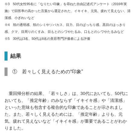
※3 50代女性95名に「なりたい印象」を尋ねた自由記述式アンケート（2016年実
施）で回答率の高かった言葉から選定された、イキイキ、元気、疲れて見えない、清
潔感、小ぎれいなど
※4 頬の透明感、頬のシミやソバカス、目力、目のぱっちり感、黒目のはっきり
感、クマ、目周りのくすみ、目もとのシワやたるみ、口もとのシワやたるみなど
※5 30代は3名、50代は8名の美容専門評価者による評価
結果
① 若々しく見えるための“印象”
重回帰分析の結果、「若々しさ」は、30代においても、50代に
おいても、「推定年齢」のみならず「イキイキ感」や「清潔感」
といった意味も包含する複合的な印象であることが示されまし
た。また、若々しく見えるためには、「推定年齢」よりも、元
気、疲れて見えないなど「イキイキ感」が重要であることがわか
りました。