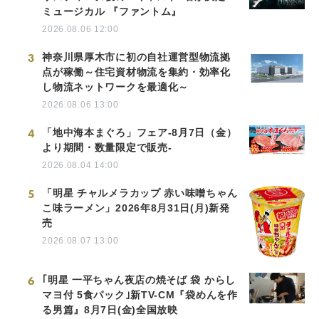
ミュージカル 『ファントム』
2026.08.06 12:00
3
神奈川県厚木市に初の自社運営型物流拠
点が稼働～住宅資材物流を集約・効率化
し物流ネットワークを最適化～
2026.08.06 13:00
4
「地中海本まぐろ」フェア-8月7日（金）
より期間・数量限定で販売-
2026.08.04 14:00
5
「明星 チャルメラカップ 赤い味噌ちゃん
こ味ラーメン」2026年8月31日(月)新発
売
2026.08.07 13:00
6
｢明星 一平ちゃん夜店の焼そば 袋 からし
マヨ付 5食パック｣新TV-CM『袋めんを作
る男篇』8月7日(金)全国放映