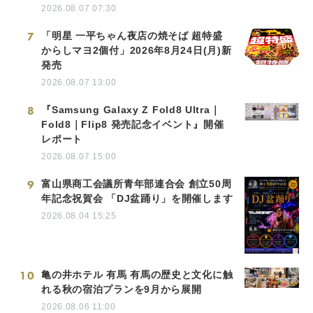
2026.08.07 07:30
7
「明星 一平ちゃん夜店の焼そば 超特盛
からしマヨ2個付」2026年8月24日(月)新
発売
2026.08.07 13:00
8
『Samsung Galaxy Z Fold8 Ultra｜
Fold8｜Flip8 発売記念イベント』開催
レポート
2026.08.07 15:00
9
富山県商工会議所青年部連合会 創立50周
年記念祝賀会 「DJ盆踊り」を開催します
2026.08.04 15:25
10
亀の井ホテル 有馬 有馬の歴史と文化に触
れる秋の宿泊プランを9月から展開
2026.08.06 11:00