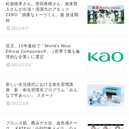
松坂桃李さん、菅田将暉さん、賀来賢
人さんが出演！清潔力のアタック
ZERO「慎重なトーリくん」篇 放送開
始
2021/4/7
English
花王、15年連続で「World’s Most
Ethical Companies®」（世界で最も倫
理的な企業）に選定
2021/2/24
新しい生活様式における衛生習慣講
座 新・衛生習慣化プログラム「みん
なで手あらい」 スタート
2021/2/8
ブロンズ肌、囲みデカ目、血色感チー
ク… KATEが「小顔印象メイク」のト