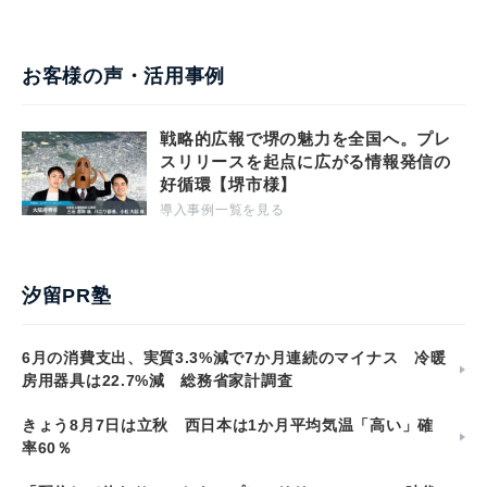
お客様の声・活用事例
戦略的広報で堺の魅力を全国へ。プレ
スリリースを起点に広がる情報発信の
好循環【堺市様】
導入事例一覧を見る
汐留PR塾
6月の消費支出、実質3.3%減で7か月連続のマイナス 冷暖
房用器具は22.7%減 総務省家計調査
きょう8月7日は立秋 西日本は1か月平均気温「高い」確
率60％