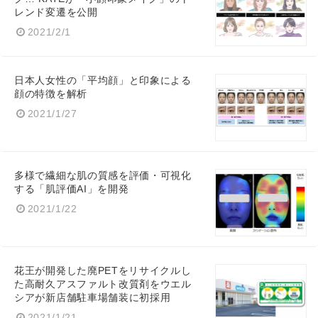
レンド変遷を公開
2021/2/1
日本人女性の「平均顔」と印象による
顔の特徴を解析
2021/1/27
多様で繊細な肌の質感を評価・可視化
する「肌評価AI」を開発
2021/1/22
花王が開発した廃PETをリサイクルし
た高耐久アスファルト改質剤をウエル
シアが新店舗駐車場舗装に初採用
2021/1/21