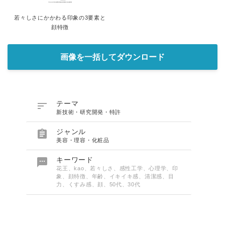
若々しさにかかわる印象の3要素と
顔特徴
画像を一括してダウンロード

テーマ
新技術・研究開発・特許

ジャンル
美容・理容・化粧品

キーワード
花王、kao、若々しさ、感性工学、心理学、印
象、顔特徴、年齢、イキイキ感、清潔感、目
力、くすみ感、顔、50代、30代