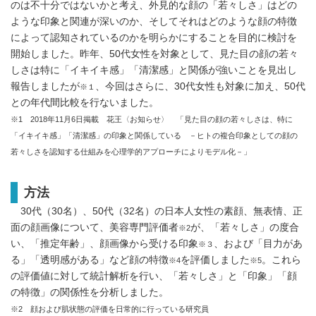
のは不十分ではないかと考え、外見的な顔の「若々しさ」はどの
ような印象と関連が深いのか、そしてそれはどのような顔の特徴
によって認知されているのかを明らかにすることを目的に検討を
開始しました。昨年、50代女性を対象として、見た目の顔の若々
しさは特に「イキイキ感」「清潔感」と関係が強いことを見出し
報告しましたが
、今回はさらに、30代女性も対象に加え、50代
※１
との年代間比較を行ないました。
※1 2018年11月6日掲載 花王〈お知らせ〉 「見た目の顔の若々しさは、特に
「イキイキ感」「清潔感」の印象と関係している －ヒトの複合印象としての顔の
若々しさを認知する仕組みを心理学的アプローチによりモデル化－」
方法
30代（30名）、50代（32名）の日本人女性の素顔、無表情、正
面の顔画像について、美容専門評価者
が、「若々しさ」の度合
※2
い、「推定年齢」、顔画像から受ける印象
、および「目力があ
※３
る」「透明感がある」など顔の特徴
を評価しました
。これら
※4
※5
の評価値に対して統計解析を行い、「若々しさ」と「印象」「顔
の特徴」の関係性を分析しました。
※2 顔および肌状態の評価を日常的に行っている研究員