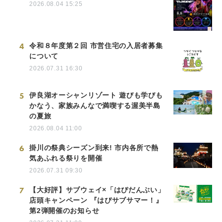
2026.08.04 15:25
4
令和８年度第２回 市営住宅の入居者募集
について
2026.07.31 16:30
5
伊良湖オーシャンリゾート 遊びも学びも
かなう、家族みんなで満喫する渥美半島
の夏旅
2026.08.04 11:00
6
掛川の祭典シーズン到来! 市内各所で熱
気あふれる祭りを開催
2026.07.31 09:30
7
【大好評】サブウェイ×「はぴだんぶい」
店頭キャンペーン 『はぴサブサマー！』
第2弾開催のお知らせ