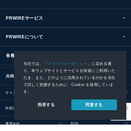
PRWIREサービス
PRWIREについて
各種お問い合わせ
当社では、「
プライバシーポリシー
」に定める通
り、本ウェブサイトとサービスを快適にご利用いた
共同通信社グループ
だき、また、どのように活用されているのかを当社
で詳しく把握するために、Cookie を使用していま
す。
サイトポリシー
プライバシーポリシー
同意する
拒否する
外部送信ポリシー
プレスリリース取扱基準
運営会社
RSS