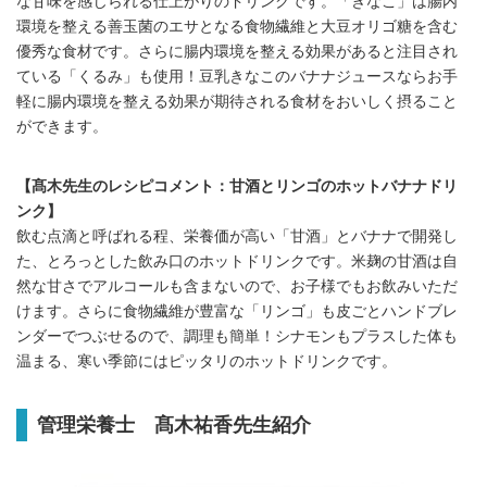
な甘味を感じられる仕上がりのドリンクです。「きなこ」は腸内
環境を整える善玉菌のエサとなる食物繊維と大豆オリゴ糖を含む
優秀な食材です。さらに腸内環境を整える効果があると注目され
ている「くるみ」も使用！豆乳きなこのバナナジュースならお手
軽に腸内環境を整える効果が期待される食材をおいしく摂ること
ができます。
【髙木先生のレシピコメント：甘酒とリンゴのホットバナナドリ
ンク】
飲む点滴と呼ばれる程、栄養価が高い「甘酒」とバナナで開発し
た、とろっとした飲み口のホットドリンクです。米麹の甘酒は自
然な甘さでアルコールも含まないので、お子様でもお飲みいただ
けます。さらに食物繊維が豊富な「リンゴ」も皮ごとハンドブレ
ンダーでつぶせるので、調理も簡単！シナモンもプラスした体も
温まる、寒い季節にはピッタリのホットドリンクです。
管理栄養士 髙木祐香先生紹介