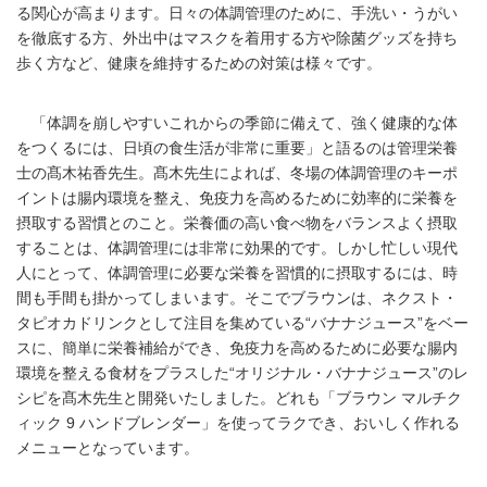
る関心が高まります。日々の体調管理のために、手洗い・うがい
を徹底する方、外出中はマスクを着用する方や除菌グッズを持ち
歩く方など、健康を維持するための対策は様々です。
「体調を崩しやすいこれからの季節に備えて、強く健康的な体
をつくるには、日頃の食生活が非常に重要」と語るのは管理栄養
士の髙木祐香先生。髙木先生によれば、冬場の体調管理のキーポ
イントは腸内環境を整え、免疫力を高めるために効率的に栄養を
摂取する習慣とのこと。栄養価の高い食べ物をバランスよく摂取
することは、体調管理には非常に効果的です。しかし忙しい現代
人にとって、体調管理に必要な栄養を習慣的に摂取するには、時
間も手間も掛かってしまいます。そこでブラウンは、ネクスト・
タピオカドリンクとして注目を集めている“バナナジュース”をベー
スに、簡単に栄養補給ができ、免疫力を高めるために必要な腸内
環境を整える食材をプラスした“オリジナル・バナナジュース”のレ
シピを髙木先生と開発いたしました。どれも「ブラウン マルチク
ィック 9 ハンドブレンダー」を使ってラクでき、おいしく作れる
メニューとなっています。