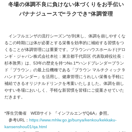
冬場の体調不良に負けない体づくりをお手伝い
バナナジュースで“ラクでき”体調管理
インフルエンザの流行シーズン*が到来し、体調を崩しやすくな
るこの時期には体が必要とする栄養を効率的に補給する習慣をつ
くることが体調管理には重要です。ブラウンハウスホールド(デロ
ンギ・ジャパン株式会社本社：東京都千代田区 代表取締役社長：
杉本敦男）は、53年の歴史を持つNo.1**ハンドブレンダーブラン
ド「ブラウン」の最上位機種である「ブラウン マルチクィック 9
ハンドブレンダー」を活用し、健康管理にうれしい栄養を手軽に
補給できるオリジナルドリンクを考案いたしました。体調を崩し
やすい冬場においしく、手軽な新習慣を皆様にご提案させていた
だきます。
*厚生労働省 WEBサイト 『インフルエンザQ&A』参照。
参考URL：
https://www.mhlw.go.jp/bunya/kenkou/kekkaku-
kansenshou01/qa.html