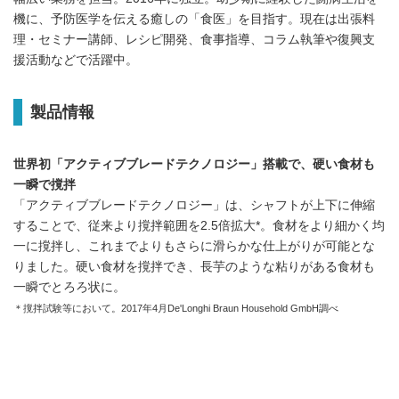
機に、予防医学を伝える癒しの「食医」を目指す。現在は出張料
理・セミナー講師、レシピ開発、食事指導、コラム執筆や復興支
援活動などで活躍中。
製品情報
世界初「アクティブブレードテクノロジー」搭載で、硬い食材も
一瞬で撹拌
「アクティブブレードテクノロジー」は、シャフトが上下に伸縮
することで、従来より撹拌範囲を2.5倍拡大*。食材をより細かく均
一に撹拌し、これまでよりもさらに滑らかな仕上がりが可能とな
りました。硬い食材を撹拌でき、長芋のような粘りがある食材も
一瞬でとろろ状に。
＊撹拌試験等において。2017年4月De'Longhi Braun Household GmbH調べ