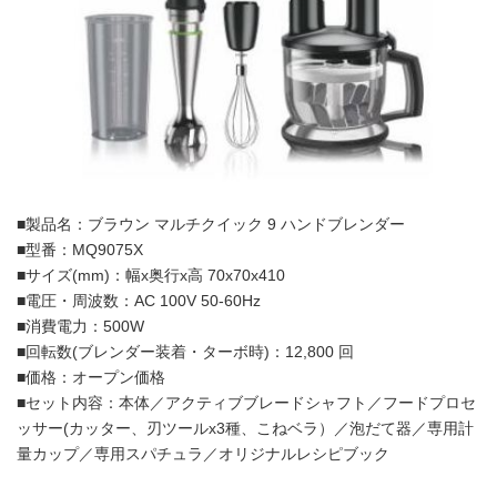
■製品名：ブラウン マルチクイック 9 ハンドブレンダー
■型番：MQ9075X
■サイズ(mm)：幅x奥行x高 70x70x410
■電圧・周波数：AC 100V 50-60Hz
■消費電力：500W
■回転数(ブレンダー装着・ターボ時)：12,800 回
■価格：オープン価格
■セット内容：本体／アクティブブレードシャフト／フードプロセ
ッサー(カッター、刃ツールx3種、こねベラ）／泡だて器／専用計
量カップ／専用スパチュラ／オリジナルレシピブック