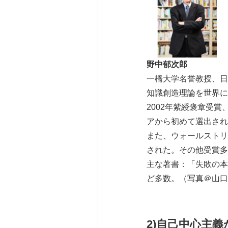
野中郁次郎
一橋大学名誉教授、日
知識創造理論を世界に
2002年紫綬褒章受賞、同
アから初めて選出され
また、ウォールストリートジャー
された。その他受賞多
主な著書：「失敗の本
ど多数。（写真＠山口
2)
自己中心主義