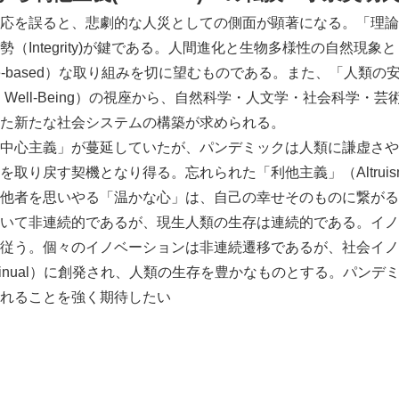
応を誤ると、悲劇的な人災としての側面が顕著になる。「理論
English
（Integrity)が鍵である。人間進化と生物多様性の自然現
nce-based）な取り組みを切に望むものである。また、「人類
ty and Well-Being）の視座から、自然科学・人文学・社会科
た新たな社会システムの構築が求められる。
中心主義」が蔓延していたが、パンデミックは人類に謙虚さや
を取り戻す契機となり得る。忘れられた「利他主義」（Altrui
他者を思いやる「温かな心」は、自己の幸せそのものに繋がる
いて非連続的であるが、現生人類の生存は連続的である。イノ
従う。個々のイノベーションは非連続遷移であるが、社会イノ
tinual）に創発され、人類の生存を豊かなものとする。パン
れることを強く期待したい