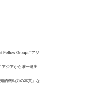
ellow Groupにアジ
op20"にアジアから唯一選出
知的機動力の本質」な
氏