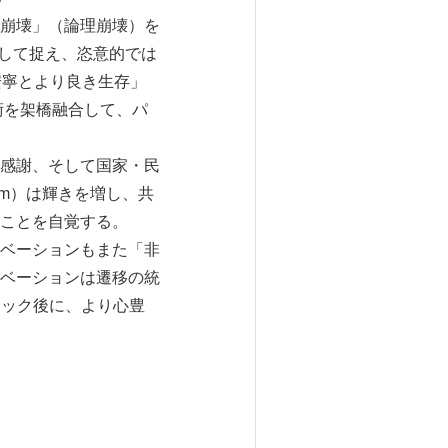
崩壊」（論理崩壊）を
象として捉え、恣意的では
の安寧とより良き生存」
学・芸術を架橋融合して、パ
感謝、そして国家・民
sm）は輝きを増し、共
ことを自覚する。
ベーションもまた「非
ベーションは遷移の統
デミック後に、より心豊