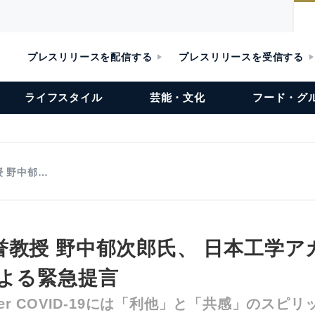
プレスリリースを配信する
プレスリリースを受信する
ライフスタイル
芸能・文化
フード・グ
 野中郁…
誉教授 野中郁次郎氏、 日本工学ア
による緊急提言
ogether COVID-19には「利他」と「共感」のスピ