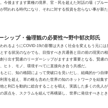
。今後ますます業種の境界、官・民を超えた対話の場（プルー
が問われる時代になり、それに対する投資を怠らない事が新た
ーシップ・倫理観の必要性〜野中郁次郎氏
れるようにCOVID-19の影響は大きく社会を変えもう元に
とする状況のなかでも、目指すべき共通善と目の前の現実の相
創り出す賢慮のリーダーシップがますます重要となる。賢慮の
、ヒト、モノ、環境すべてに直接向き合う共感だ。
もとに、知の格闘によって突破口を見いだし、組織的かつ自律
利害を超え、草の根も含めた世界の知のネットワークを結集す
他と利己を動的に総合することを唱え、実践した多くの先人が
の原点を、スクラムを組んで再構築し、世界に発信すべきとき