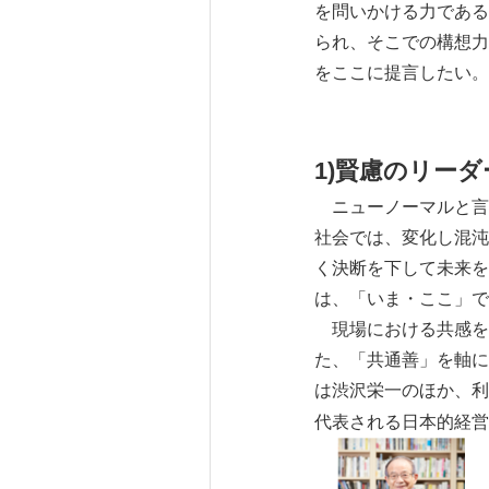
を問いかける力である
られ、そこでの構想力
をここに提言したい。
1)
賢慮のリーダ
ニューノーマルと言わ
社会では、変化し混沌
く決断を下して未来を
は、「いま・ここ」で
現場における共感を
た、「共通善」を軸に
は渋沢栄一のほか、利
る日本的経営
代表され