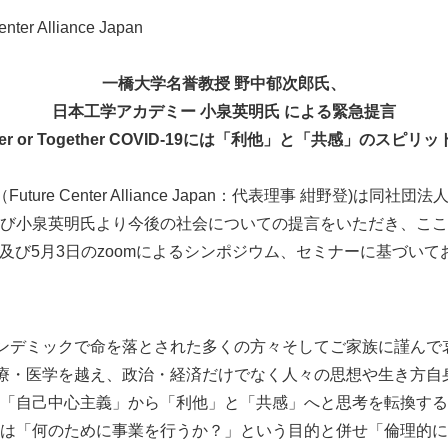
er Alliance Japan
一橋大学名誉教授 野中郁次郎氏、
日本工学アカデミー 小泉英明氏 による緊急提言
ter or Together COVID-19
には「利他」と「共感」のスピリッ
ture Center Alliance Japan：代表理事 紺野登)は同
び小泉英明氏より今後の社会についての提言をいただき、ここ
1日及び5月3日のzoomによるシンポジウム、セミナーに基づい
9パンデミックで命を落とされた多くの方々そしてご家族に謹ん
響は医療・医学を越え、政治・経済だけでなく人々の思想や生き方
「自己中心主義」から「利他」と「共感」へと思考を転換する
は「何のために事業を行うか？」という目的と併せ「倫理的に