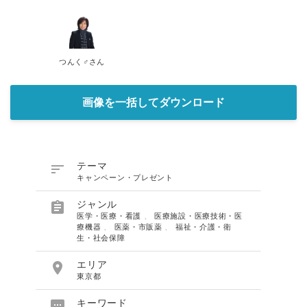
つんく♂さん
画像を一括してダウンロード

テーマ
キャンペーン・プレゼント

ジャンル
医学・医療・看護
、
医療施設・医療技術・医
療機器
、
医薬・市販薬
、
福祉・介護・衛
生・社会保障

エリア
東京都

キーワード