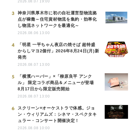
2026.08.07 19:00
3
神奈川県厚木市に初の自社運営型物流拠
点が稼働～住宅資材物流を集約・効率化
し物流ネットワークを最適化～
2026.08.06 13:00
4
「明星 一平ちゃん夜店の焼そば 超特盛
からしマヨ2個付」2026年8月24日(月)新
発売
2026.08.07 13:00
5
「横濱ハーバー」×「柳原良平 アンク
ル」 限定コラボ商品＆メニューが登場
8月17日から限定販売開始
2026.08.07 13:00
6
スクリーン×オーケストラで体感。ジョ
ン・ウィリアムズ：シネマ・スペクタキ
ュラー・コンサート開催決定！
2026.08.08 10:00