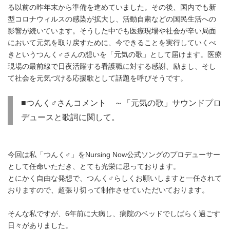
る以前の昨年末から準備を進めていました。その後、国内でも新
型コロナウィルスの感染が拡大し、活動自粛などの国民生活への
影響が続いています。そうした中でも医療現場や社会が辛い局面
において元気を取り戻すために、今できることを実行していくべ
きというつんく♂さんの想いを「元気の歌」として届けます。医療
現場の最前線で日夜活躍する看護職に対する感謝、励まし、そし
て社会を元気づける応援歌として話題を呼びそうです。
■つんく♂さんコメント ～「元気の歌」サウンドプロ
デュースと歌詞に関して。
今回は私「つんく♂」をNursing Now公式ソングのプロデューサー
として任命いただき、とても光栄に思っております。
とにかく自由な発想で、つんく♂らしくお願いしますと一任されて
おりますので、超張り切って制作させていただいております。
そんな私ですが、6年前に大病し、病院のベッドでしばらく過ごす
日々がありました。