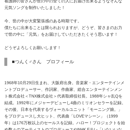
看護師の皆さんが世の中の全ての人にお届け出来るようなそんな
元気ソングを制作いたしました！
今、世の中が大変緊張感のある時期です。
僕たちに出来ることは限られおりますが、どうぞ、皆さまのお力
で世の中に「元気」をお届けしていただきたくそう思います！
どうぞよろしくお願いします！
■つんく♂さん プロフィール
1968年10月29日生まれ、大阪府出身。音楽家・エンターテインメ
ントプロデューサー、作詞家、作曲家、総合エンターテインメン
ト株式会社＜TNX株式会社＞代表取締役社長。1988年シャ乱Qを
結成。1992年にメジャーデビューし4曲のミリオンセラーを記録。
その後、日本を代表するヴォーカルユニット「モーニング娘。」
をプロデュースし大ヒット、代表曲「LOVEマシーン」（1999
年）は176万枚以上のセールスを記録。ハロー！プロジェクトを始
め数々のアーティストのプロデュースやNHK Eテレ「いないいな