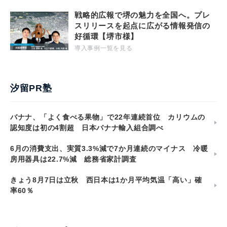
戦略的広報で堺の魅力を全国へ。プレ
スリリースを起点に広がる情報発信の
好循環【堺市様】
導入事例一覧を見る
汐留PR塾
バナナ、「よく食べる果物」で22年連続首位 カリウムの
認知度は初の4割超 日本バナナ輸入組合調べ
6月の消費支出、実質3.3%減で7か月連続のマイナス 冷暖
房用器具は22.7%減 総務省家計調査
きょう8月7日は立秋 西日本は1か月平均気温「高い」確
率60％