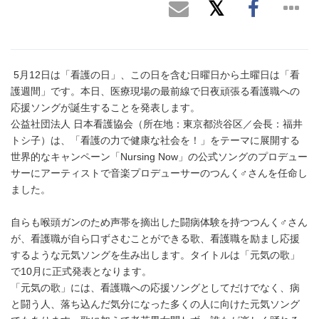
5月12日は「看護の日」、この日を含む日曜日から土曜日は「看
護週間」です。本日、医療現場の最前線で日夜頑張る看護職への
応援ソングが誕生することを発表します。
公益社団法人 日本看護協会（所在地：東京都渋谷区／会長：福井
トシ子）は、「看護の力で健康な社会を！」をテーマに展開する
世界的なキャンペーン「Nursing Now」の公式ソングのプロデュー
サーにアーティストで音楽プロデューサーのつんく♂さんを任命し
ました。
自らも喉頭ガンのため声帯を摘出した闘病体験を持つつんく♂さん
が、看護職が自ら口ずさむことができる歌、看護職を励まし応援
するような元気ソングを生み出します。タイトルは「元気の歌」
で10月に正式発表となります。
「元気の歌」には、看護職への応援ソングとしてだけでなく、病
と闘う人、落ち込んだ気分になった多くの人に向けた元気ソング