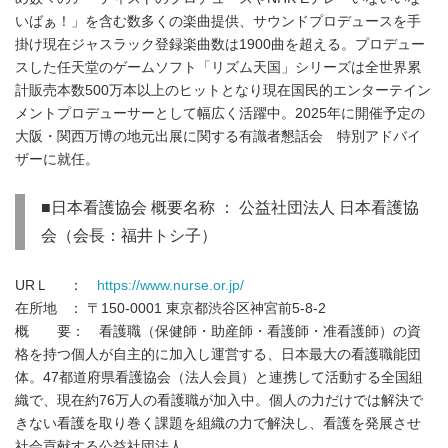
いばぁ！」を含む数多くの楽曲提供、サウンドプロデュースを手
掛け現在ジャスラック登録楽曲数は1900曲を超える。プロデュー
スした任天堂のゲームソフト「リズム天国」シリーズは全世界累
計販売本数500万本以上のヒットとなり現在国民的エンターテイン
メントプロデューサーとして幅広く活躍中。2025年に開催予定の
大阪・関西万博の地元出展に関する有識者懇話会 特別アドバイ
ザーに就任。
■日本看護協会 概要名称 ： 公益社団法人 日本看護協
会（会長：福井トシ子）
URＬ ：
https://www.nurse.or.jp/
在所地 ： 〒150-0001 東京都渋谷区神宮前5-8-2
概 要： 看護職（保健師・助産師・看護師・准看護師）の資
格を持つ個人が自主的に加入し運営する、日本最大の看護職能団
体。47都道府県看護協会（法人会員）と連携して活動する全国組
織で、現在約76万人の看護職が加入中。個人の力だけでは解決で
きない看護を取り巻く課題を組織の力で解決し、看護を発展させ
社会貢献する公益社団法人。