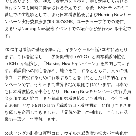
でもあります。歌に加えて老若男女問わず、誰もが楽しく踊れる
振付ダンスも同時に発表される予定です。今後、BS日テレのミニ
番組での主題歌として、また日本看護協会およびNursing Nowキャ
ンペーン実行委員会参加団体のSNS、ユーチューブ等での発信、
あるいはNursing Now記念イベントでの紹介などが行われる予定で
す。
2020年は看護の基礎を築いたナイチンゲール生誕200年にあたり
ます。これを記念し、世界保健機関（WHO）と国際看護師協会
（ICN）が連携し、「Nursing Nowキャンペーン」を展開していま
す。看護職への関心を深め、地位を向上するとともに、人々の健
康向上に貢献するために行動することを目的とした世界的なキャ
ンペーンです。今年末まで世界各地で展開されています。日本で
も日本看護協会が中心となり、Nursing Nowキャンペーン実行委員
会参加団体と協力、また都道府県看護協会とも連携し、今年で制
定30周年となる5月12日の「看護の日・看護週間」に向けさまざま
な催しを企画してきました。「元気の歌」の制作も、こうした活
動の一環として実施します。
公式ソングの制作は新型コロナウイルス感染症の拡大が本格化す