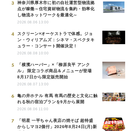
3
神奈川県厚木市に初の自社運営型物流拠
点が稼働～住宅資材物流を集約・効率化
し物流ネットワークを最適化～
2026.08.06 13:00
4
スクリーン×オーケストラで体感。ジョ
ン・ウィリアムズ：シネマ・スペクタキ
ュラー・コンサート開催決定！
2026.08.08 10:00
5
「横濱ハーバー」×「柳原良平 アンク
ル」 限定コラボ商品＆メニューが登場
8月17日から限定販売開始
2026.08.07 13:00
6
亀の井ホテル 有馬 有馬の歴史と文化に触
れる秋の宿泊プランを9月から展開
2026.08.06 11:00
7
「明星 一平ちゃん夜店の焼そば 超特盛
からしマヨ2個付」2026年8月24日(月)新