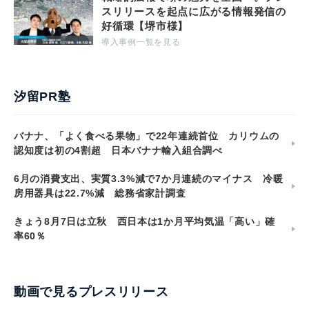
スリリースを起点に広がる情報発信の
好循環【堺市様】
導入事例一覧を見る
汐留PR塾
バナナ、「よく食べる果物」で22年連続首位 カリウムの
認知度は初の4割超 日本バナナ輸入組合調べ
6月の消費支出、実質3.3%減で7か月連続のマイナス 冷暖
房用器具は22.7%減 総務省家計調査
きょう8月7日は立秋 西日本は1か月平均気温「高い」確
率60％
動画で見るプレスリリース