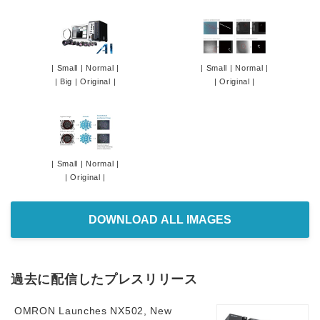
|
Small
|
Normal
|
|
Small
|
Normal
|
|
Big
|
Original
|
|
Original
|
|
Small
|
Normal
|
|
Original
|
DOWNLOAD ALL IMAGES
過去に配信したプレスリリース
OMRON Launches NX502, New