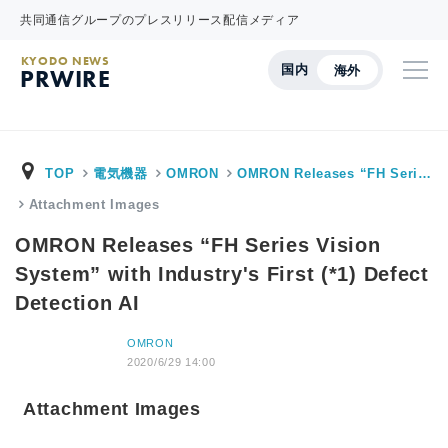
共同通信グループのプレスリリース配信メディア
KYODO NEWS
国内
海外
PRWIRE
TOP
電気機器
OMRON
OMRON Releases “FH Seri…
Attachment Images
OMRON Releases “FH Series Vision
System” with Industry's First (*1) Defect
Detection AI
OMRON
2020/6/29 14:00
Attachment Images