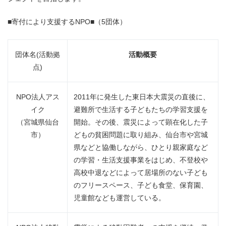
■寄付により支援するNPO■（5団体）
団体名(活動拠
活動概要
点)
NPO法人アス
2011年に発生した東日本大震災の直後に、
イク
避難所で生活する子どもたちの学習支援を
（宮城県仙台
開始。その後、震災によって顕在化した子
市）
どもの貧困問題に取り組み、仙台市や宮城
県などと協働しながら、ひとり親家庭など
の学習・生活支援事業をはじめ、不登校や
高校中退などによって居場所のない子ども
のフリースペース、子ども食堂、保育園、
児童館なども運営している。