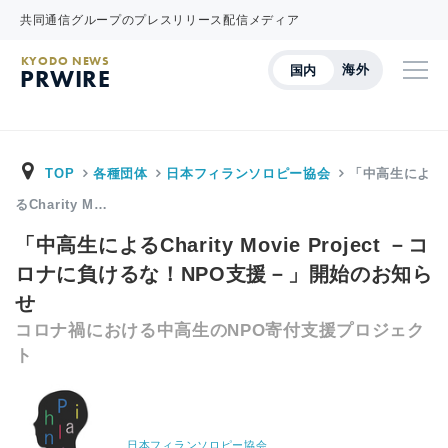
共同通信グループのプレスリリース配信メディア
KYODO NEWS
海外
国内
PRWIRE
TOP
各種団体
日本フィランソロピー協会
「中高生によ
るCharity M…
「中高生によるCharity Movie Project －コ
ロナに負けるな！NPO支援－」開始のお知ら
せ
コロナ禍における中高生のNPO寄付支援プロジェク
ト
日本フィランソロピー協会