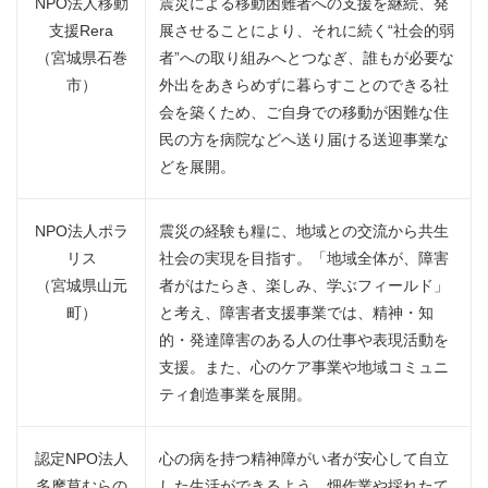
NPO法人移動
震災による移動困難者への支援を継続、発
支援Rera
展させることにより、それに続く“社会的弱
（宮城県石巻
者”への取り組みへとつなぎ、誰もが必要な
市）
外出をあきらめずに暮らすことのできる社
会を築くため、ご自身での移動が困難な住
民の方を病院などへ送り届ける送迎事業な
どを展開。
NPO法人ポラ
震災の経験も糧に、地域との交流から共生
リス
社会の実現を目指す。「地域全体が、障害
（宮城県山元
者がはたらき、楽しみ、学ぶフィールド」
町）
と考え、障害者支援事業では、精神・知
的・発達障害のある人の仕事や表現活動を
支援。また、心のケア事業や地域コミュニ
ティ創造事業を展開。
認定NPO法人
心の病を持つ精神障がい者が安心して自立
多摩草むらの
した生活ができるよう、畑作業や採れたて