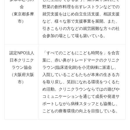
会
野菜の創作料理を出すレストランなどでの
（東京都多摩
就労支援をはじめ自立生活支援、相談支援
市）
など、様々な形で支援事業を展開。また、
引きこもりの方などの就労困難な方々の社
会参加の場として場も築いている。
認定NPO法人
「すべてのこどもにこども時間を」を合言
日本クリニク
葉に、赤い鼻がトレードマークのクリニク
ラウン協会
ラウン(臨床道化師)を小児病棟に派遣し、
（大阪府大阪
入院しているこどもたちが本来の生きる力
市）
を取り戻し、笑顔になれる環境をつくるた
め活動。クリニクラウンならではの遊びや
コミュニケーションを通じて成長や発達サ
ポートしながら病棟スタッフとも協働し、
こどもの療養環境の向上を目指している。