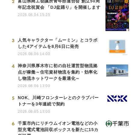
2
富山県商工会議所青年部連合会 創立50周
年記念祝賀会 「DJ盆踊り」を開催します
2026.08.04 15:25
3
人気キャラクター「ムーミン」とコラボ
した4アイテムを8月6日に発売
2026.08.06 14:00
4
神奈川県厚木市に初の自社運営型物流拠
点が稼働～住宅資材物流を集約・効率化
し物流ネットワークを最適化～
2026.08.06 13:00
5
NOK、川崎フロンターレとのクラブパー
トナーを3年連続で契約
2026.08.05 13:00
6
千葉市内にリチウムイオン電池などの小
型充電式電池回収ボックスを新たに15カ