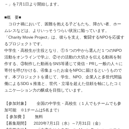
－」を7月1日より開始します。
■概 要■
コロナ禍において、困難を抱える子どもたち、障がい者、ホー
ムレスなどは、よりいっそうつらい状況に陥っています。
「Charity Movie Project」は、彼らを支え、奮闘するNPOを応援す
るプロジェクトです。
中学生・高校生が主役となり、①５つの中から選んだ１つのNPO
活動をオンラインで学ぶ、②その活動の大切さを伝える動画を制
作する、③制作した動画をSNS等通じて発信・PRし一般の人々に
寄付を呼びかける、④集まったお金をNPOに届けるというもので
す。本プロジェクトを通じて、学生、NPO、企業人と多世代間協
働によるSDGｓ推進と、世代・立場を超えた信頼を軸にしたコミ
ュニケ―ション力の醸成を目指しています。
【参加対象】 全国の中学生・高校生（１人でもチームでも参
加可能 ※1チームは5名まで）
【 参加費 】 無料
【募集期間】 2020年7月1日（水）～7月31日（金）