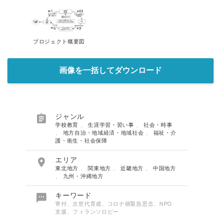
プロジェクト概要図
画像を一括してダウンロード

ジャンル
学校教育
、
生涯学習・習い事
、
社会・時事
、
地方自治・地域経済・地域社会
、
福祉・介
護・衛生・社会保障

エリア
東北地方
、
関東地方
、
近畿地方
、
中国地方
、
九州・沖縄地方

キーワード
寄付、次世代育成、コロナ禍緊急思念、NPO
支援、フィランソロピー