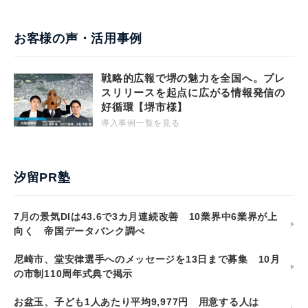
お客様の声・活用事例
戦略的広報で堺の魅力を全国へ。プレ
スリリースを起点に広がる情報発信の
好循環【堺市様】
導入事例一覧を見る
汐留PR塾
7月の景気DIは43.6で3カ月連続改善 10業界中6業界が上
向く 帝国データバンク調べ
尼崎市、堂安律選手へのメッセージを13日まで募集 10月
の市制110周年式典で掲示
お盆玉、子ども1人あたり平均9,977円 用意する人は