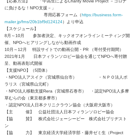
【応募方法】 「中高生によるCharity Movie Project －コロナ
に負けるな！NPO支援－」
専用応募フォーム（
https://business.form-
mailer.jp/fms/20b1bf9d124124
）より申込
【スケジュール】
8月～10月 参加者決定、キックオフオンラインミーティング開
催、NPOへヒアリングしながら動画作成
10月～12月 特設サイトでの動画公開・PR （寄付受付期間）
2021年1月 日本フィランソロピー協会を通じてNPOへ寄付贈
呈、動画表彰式開催
【支援NPO】（5団体）
・NPO法人アスイク（宮城県仙台市） ・ＮＰＯ法人ポ
ラリス（宮城県山元町）
・NPO法人移動支援Rera（宮城県石巻市） ・認定NPO法人多摩
草むらの会（東京都多摩市）
・認定NPO法人日本クリニクラウン協会（大阪府大阪市）
【主 催】 公益社団法人日本フィランソロピー協会
【協 賛】 株式会社ジェーシービー 株式会社ブリヂスト
ン
【協 力】 東京経済大学経済学部・藤井ゼミ生（Project