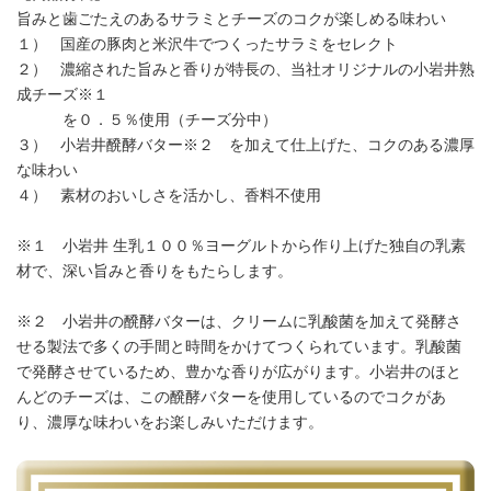
旨みと歯ごたえのあるサラミとチーズのコクが楽しめる味わい
１） 国産の豚肉と米沢牛でつくったサラミをセレクト
２） 濃縮された旨みと香りが特長の、当社オリジナルの小岩井熟
成チーズ※１
を０．５％使用（チーズ分中）
３） 小岩井醗酵バター※２ を加えて仕上げた、コクのある濃厚
な味わい
４） 素材のおいしさを活かし、香料不使用
※１ 小岩井 生乳１００％ヨーグルトから作り上げた独自の乳素
材で、深い旨みと香りをもたらします。
※２ 小岩井の醗酵バターは、クリームに乳酸菌を加えて発酵さ
せる製法で多くの手間と時間をかけてつくられています。乳酸菌
で発酵させているため、豊かな香りが広がります。小岩井のほと
んどのチーズは、この醗酵バターを使用しているのでコクがあ
り、濃厚な味わいをお楽しみいただけます。