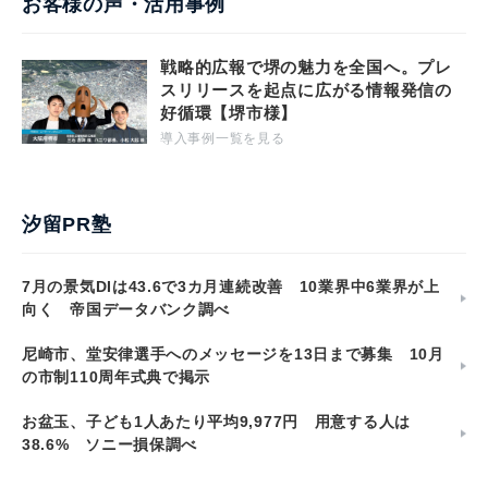
お客様の声・活用事例
戦略的広報で堺の魅力を全国へ。プレ
スリリースを起点に広がる情報発信の
好循環【堺市様】
導入事例一覧を見る
汐留PR塾
7月の景気DIは43.6で3カ月連続改善 10業界中6業界が上
向く 帝国データバンク調べ
尼崎市、堂安律選手へのメッセージを13日まで募集 10月
の市制110周年式典で掲示
お盆玉、子ども1人あたり平均9,977円 用意する人は
38.6% ソニー損保調べ