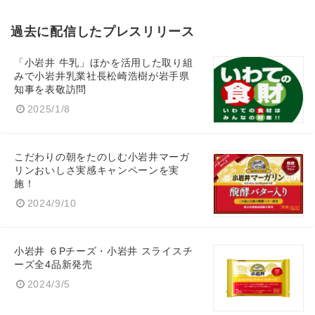
過去に配信したプレスリリース
「小岩井 牛乳」ほかを活用した取り組
みで小岩井乳業社長松崎浩樹が岩手県
知事を表敬訪問
2025/1/8
こだわりの朝をたのしむ小岩井マーガ
リンおいしさ実感キャンペーンを実
施！
2024/9/10
小岩井 ６Pチーズ・小岩井 スライスチ
ーズ全4品新発売
2024/3/5