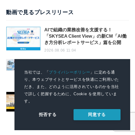
動画で見るプレスリリース
AIで組織の業務改善を支援する！
「SKYSEA Client View」の新CM「AI働
き方分析レポートサービス」篇を公開
2026.08.06 11:04
AIで組織の改善点を見抜く！「SKYSEA
Client View」の新テレビCM「チームの変
当社では、「
プライバシーポリシー
」に定める通
革」篇の放映を開始
り、本ウェブサイトとサービスを快適にご利用いた
2026.08.06 11:04
だき、また、どのように活用されているのかを当社
で詳しく把握するために、Cookie を使用していま
September 2026: SIAL Guangzhou Expands
to 4 Halls, Revealing New Cross-Channel
す。
Food Growth Opportunities
同意する
拒否する
2026.08.06 09:51