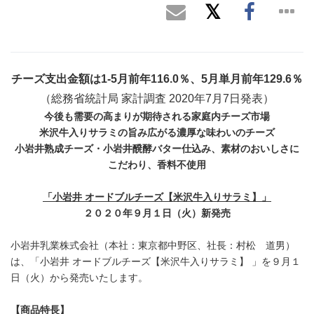
チーズ支出金額は
1-5
月前年
116.0
％、
5
月単月前年
129.6
％
（総務省統計局 家計調査 2020年7月7日発表）
今後も需要の高まりが期待される家庭内チーズ市場
米沢牛入りサラミの旨み広がる濃厚な味わいのチーズ
小岩井熟成チーズ・小岩井醗酵バター仕込み、素材のおいしさに
こだわり、香料不使用
「小岩井 オードブルチーズ【米沢牛入りサラミ】」
２０２０年９月１日（火）新発売
小岩井乳業株式会社（本社：東京都中野区、社長：村松 道男）
は、「小岩井 オードブルチーズ【米沢牛入りサラミ】 」を９月１
日（火）から発売いたします。
【商品特長】