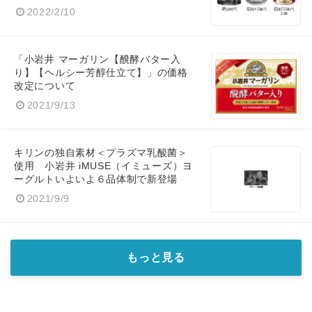
2022/2/10
「小岩井 マーガリン【醗酵バター入
り】【ヘルシー芳醇仕立て】」の価格
改定について
2021/9/13
キリンの独自素材＜プラズマ乳酸菌＞
使用 小岩井 iMUSE（イミューズ）ヨ
ーグルトいよいよ６品体制で新登場
2021/9/9
もっと見る