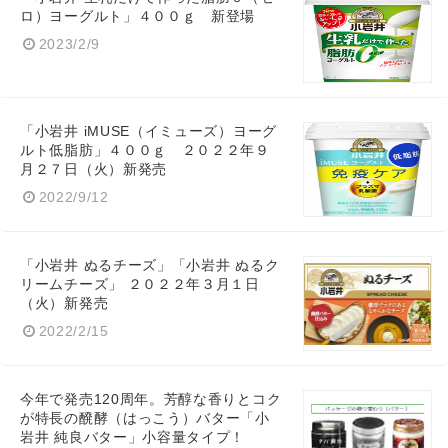
ロ）ヨーグルト」４００ｇ 新登場
2023/2/9
「小岩井 iMUSE（イミューズ）ヨーグ
ルト低脂肪」４００ｇ ２０２２年９
月２７日（火）新発売
2022/9/12
「小岩井 ぬるチーズ」「小岩井 ぬるク
リームチーズ」 ２０２２年３月１日
（火）新発売
2022/2/15
今年で発売120周年。芳醇な香りとコク
が特長の醗酵（はっこう）バター「小
岩井 純良バター」小容量タイプ！