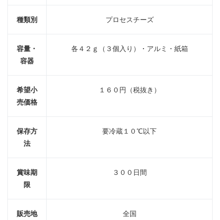
種類別
プロセスチーズ
容量・
各４２ｇ（３個入り）・アルミ・紙箱
容器
希望小
１６０円（税抜き）
売価格
保存方
要冷蔵１０℃以下
法
賞味期
３００日間
限
販売地
全国