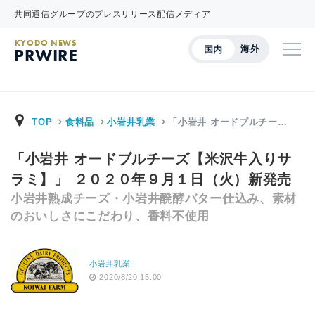
共同通信グループのプレスリリース配信メディア
KYODO NEWS
海外
国内
PRWIRE
TOP
食料品
小岩井乳業
「小岩井 オードブルチー…
「小岩井 オードブルチーズ【米沢牛入りサ
ラミ】」 ２０２０年９月１日（火）新発売
小岩井熟成チーズ・小岩井醗酵バター仕込み、素材
のおいしさにこだわり、香料不使用
小岩井乳業
2020/8/20 15:00