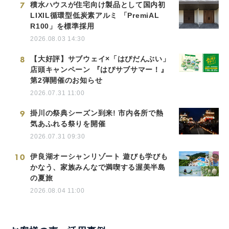
7
積水ハウスが住宅向け製品として国内初
LIXIL循環型低炭素アルミ 「PremiAL
R100」を標準採用
2026.08.03 14:30
8
【大好評】サブウェイ×「はぴだんぶい」
店頭キャンペーン 『はぴサブサマー！』
第2弾開催のお知らせ
2026.07.31 11:00
9
掛川の祭典シーズン到来! 市内各所で熱
気あふれる祭りを開催
2026.07.31 09:30
10
伊良湖オーシャンリゾート 遊びも学びも
かなう、家族みんなで満喫する渥美半島
の夏旅
2026.08.04 11:00