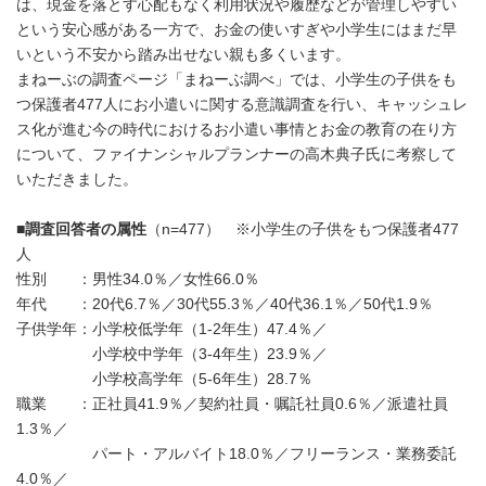
は、現金を落とす心配もなく利用状況や履歴などが管理しやすい
という安心感がある一方で、お金の使いすぎや小学生にはまだ早
いという不安から踏み出せない親も多くいます。
まねーぶの調査ページ「まねーぶ調べ」では、小学生の子供をも
つ保護者477人にお小遣いに関する意識調査を行い、キャッシュレ
ス化が進む今の時代におけるお小遣い事情とお金の教育の在り方
について、ファイナンシャルプランナーの高木典子氏に考察して
いただきました。
■
調査回答者の属性
（n=477） ※小学生の子供をもつ保護者477
人
性別 ：男性34.0％／女性66.0％
年代 ：20代6.7％／30代55.3％／40代36.1％／50代1.9％
子供学年：小学校低学年（1-2年生）47.4％／
小学校中学年（3-4年生）23.9％／
小学校高学年（5-6年生）28.7％
職業 ：正社員41.9％／契約社員・嘱託社員0.6％／派遣社員
1.3％／
パート・アルバイト18.0％／フリーランス・業務委託
4.0％／