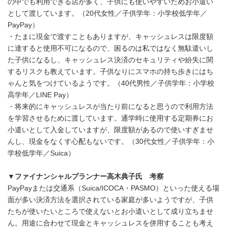
の中でも利用できる店が多く、子供にも使いやすいためお小遣い
として渡しています。（20代女性／子供学年：小学校低学年／
PayPay）
・たまに現金で渡すこともありますが、キャッシュレスは限度額
に達すると使用不可になるので、困るのは私ではなく無駄遣いし
た子供になるし、キャッシュレス決済のセキュリティや紛失に関
するリスクも教えています。子供なりにスマホの持ち歩きにはち
ゃんと気をつけているようです。（40代男性／子供学年：小学校
高学年／LINE Pay）
・将来的にキャッシュレスが当たり前になると思うので利用方法
を学習させるために渡しています。通学時に使用する定期券にお
小遣いとして入金していますが、限度額があるので使いすぎませ
んし、現金をなくす心配もないです。（30代女性／子供学年：小
学校低学年／Suica）
▼
ファイナンシャルプランナー高木典子氏 考察
PayPayまたは交通系（Suica/ICOCA・PASMO）といった使える場
面が多い決済方法を選択されている家庭が多いようですが、子供
たちが使いたいところで使えないとお小遣いとして成り立ちませ
ん。用途に合わせて現金とキャッシュレスを併用することも考え