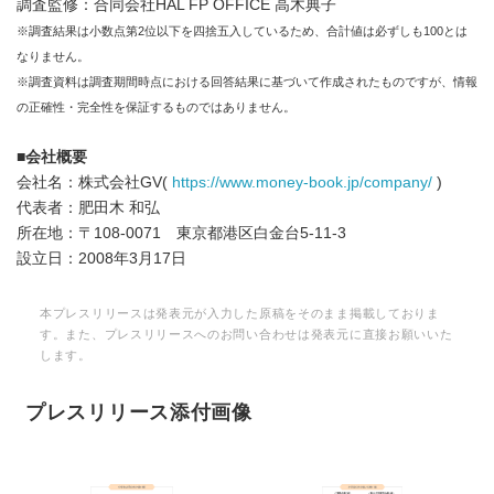
調査監修：合同会社HAL FP OFFICE 高木典子
※調査結果は小数点第2位以下を四捨五入しているため、合計値は必ずしも100とは
なりません。
※調査資料は調査期間時点における回答結果に基づいて作成されたものですが、情報
の正確性・完全性を保証するものではありません。
■
会社概要
会社名：株式会社GV(
https://www.money-book.jp/company/
)
代表者：肥田木 和弘
所在地：〒108-0071 東京都港区白金台5-11-3
設立日：2008年3月17日
本プレスリリースは発表元が入力した原稿をそのまま掲載しておりま
す。また、プレスリリースへのお問い合わせは発表元に直接お願いいた
します。
プレスリリース添付画像