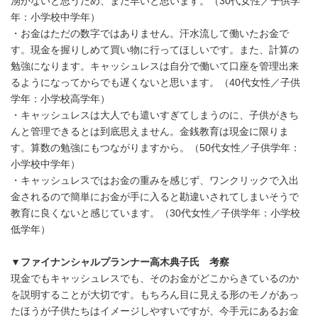
湧かないと思うため、まだ早いと思います。（30代女性／子供学
年：小学校中学年）
・お金はただの数字ではありません。汗水流して働いたお金で
す。現金を握りしめて買い物に行ってほしいです。また、計算の
勉強になります。キャッシュレスは自分で働いて口座を管理出来
るようになってからでも遅くないと思います。（40代女性／子供
学年：小学校高学年）
・キャッシュレスは大人でも遣いすぎてしまうのに、子供がきち
んと管理できるとは到底思えません。金銭教育は現金に限りま
す。算数の勉強にもつながりますから。（50代女性／子供学年：
小学校中学年）
・キャッシュレスではお金の重みを感じず、ワンクリックで入出
金されるので簡単にお金が手に入ると勘違いされてしまいそうで
教育に良くないと感じています。（30代女性／子供学年：小学校
低学年）
▼
ファイナンシャルプランナー高木典子氏 考察
現金でもキャッシュレスでも、そのお金がどこからきているのか
を説明することが大切です。もちろん目に見える形のモノがあっ
たほうが子供たちはイメージしやすいですが、今手元にあるお金