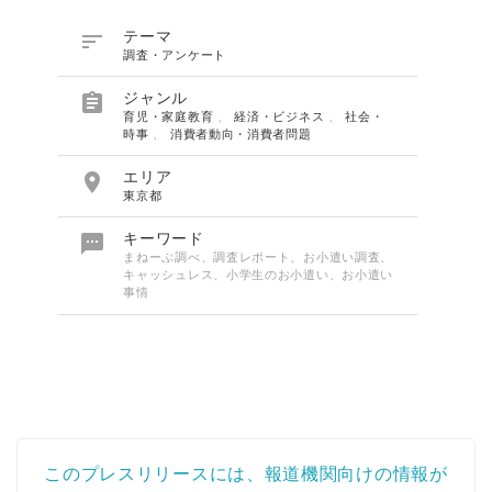

テーマ
調査・アンケート

ジャンル
育児・家庭教育
、
経済・ビジネス
、
社会・
時事
、
消費者動向・消費者問題

エリア
東京都

キーワード
まねーぶ調べ、調査レポート、お小遣い調査、
キャッシュレス、小学生のお小遣い、お小遣い
事情
このプレスリリースには、報道機関向けの情報が