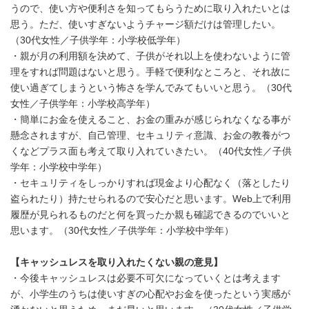
うので、使い方や便利さを知ってもらうために取り入れたいとは
思う。ただ、使いすぎないようチャージ額だけは管理したい。
（30代女性／子供学年：小学校低学年）
・親が月の利用額を決めて、子供がそれ以上を使わないように管
理をすれば問題はないと思う。手軽で便利なところと、それ故に
使い過ぎてしまうという怖さを学んでみてもいいと思う。（30代
女性／子供学年：小学校高学年）
・簡単にお金を使えること、お金の重みが感じられなくなる事が
懸念されますが、自己管理、セキュリティ意識、お金の教養がつ
くなどプラス面も考えて取り入れていきたい。（40代女性／子供
学年：小学校中学年）
・セキュリティをしっかりすれば現金より心配なく（落としたり
盗られたり）持たせられるので安心だと思います。Web上で利用
履歴が見られるものだと何を買ったか親も確認できるのでいいと
思います。（30代女性／子供学年：小学校中学年）
【キャッシュレスを取り入れたくない親の意見】
・今後キャッシュレスは必要不可欠になっていくとは考えます
が、小学生のうちは使いすぎの心配やお金を使ったという実感が