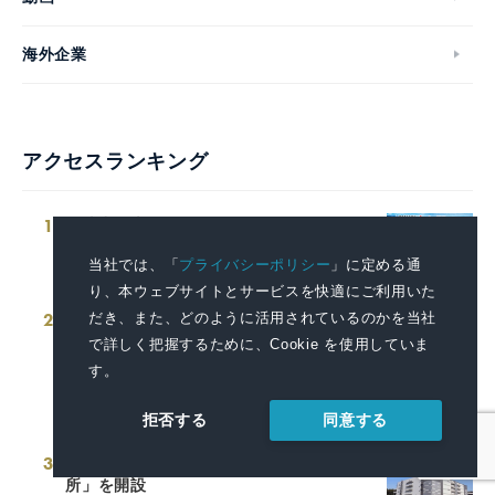
海外企業
アクセスランキング
1
「地中海本まぐろ」フェア-8月7日（金）
より期間・数量限定で販売-
当社では、「
プライバシーポリシー
」に定める通
2026.08.04 14:00
り、本ウェブサイトとサービスを快適にご利用いた
2
富山県商工会議所青年部連合会 創立50周
だき、また、どのように活用されているのかを当社
年記念祝賀会 「DJ盆踊り」を開催します
で詳しく把握するために、Cookie を使用していま
2026.08.04 15:25
す。
同意する
拒否する
3
新たに、茨城県つくば市に「つくば営業
所」を開設