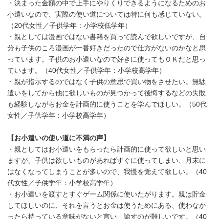
・決まった金額の中で上手にやりくりできるようになるためのお
小遣いなので、実際の使い道については特に何も感じていない。
（20代女性／子供学年：小学校低学年）
・親としては漫画ではない書籍を買って読んで欲しいですが、自
分も子供のころ漫画が一番好きだったので仕方がないのかなと思
っています。子供のお小遣いなので好きに使ってもＯＫだと思っ
ています。（40代女性／子供学年：小学校高学年）
・親が指示するのではなく子供の意思で買い物をさせたい。無駄
遣いをしてから他に欲しいものが見つかって後悔するなどの失敗
も経験しながらお金を計画的に使うことを学んでほしい。（50代
女性／子供学年：小学校高学年）
【お小遣いの使い道に不満の声】
・親としてはお小遣いをもらったら計画的に使って欲しいと思い
ますが、子供は欲しいものがあればすぐに使ってしまい、月末に
はなくなってしまうことが多いので、我慢を覚えて欲しい。（40
代女性／子供学年：小学校高学年）
・お小遣いを渡すとすぐゲーム関係に使いたがります。親は貯金
してほしいのに、それを言うとお金は使うためにある、使わなか
ったら持っている意味がないと言い、諭すのが難しいです。（40