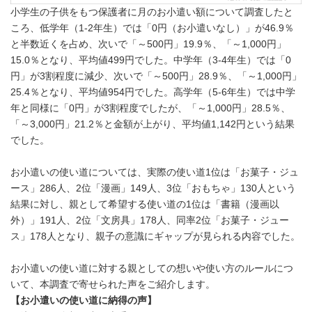
小学生の子供をもつ保護者に月のお小遣い額について調査したと
ころ、低学年（1-2年生）では「0円（お小遣いなし）」が46.9％
と半数近くを占め、次いで「～500円」19.9％、「～1,000円」
15.0％となり、平均値499円でした。中学年（3-4年生）では「0
円」が3割程度に減少、次いで「～500円」28.9％、「～1,000円」
25.4％となり、平均値954円でした。高学年（5-6年生）では中学
年と同様に「0円」が3割程度でしたが、「～1,000円」28.5％、
「～3,000円」21.2％と金額が上がり、平均値1,142円という結果
でした。
お小遣いの使い道については、実際の使い道1位は「お菓子・ジュ
ース」286人、2位「漫画」149人、3位「おもちゃ」130人という
結果に対し、親として希望する使い道の1位は「書籍（漫画以
外）」191人、2位「文房具」178人、同率2位「お菓子・ジュー
ス」178人となり、親子の意識にギャップが見られる内容でした。
お小遣いの使い道に対する親としての想いや使い方のルールにつ
いて、本調査で寄せられた声をご紹介します。
【お小遣いの使い道に納得の声】