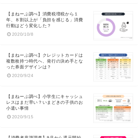
【まねーぶ調べ】消費税増税から１
年、８割以上が「負担を感じる」消費
行動はどう変化した？
2020/10/8
【まねーぶ調べ】クレジットカードは
複数枚持つ時代へ、発行の決め手とな
った券面デザインは？
2020/9/24
【まねーぶ調べ】小学生にキャッシュ
レスはまだ早い？いまどきの子供のお
小遣い事情
2020/9/15
【消費者意識調査】9月から還元開始、