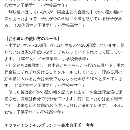
代女性／子供学年：小学校高学年）
・無駄遣いはしていないが、同級生との会話の中でお小遣い額の
差があったようで、子供が今の金額に不満を感じている様子があ
る。（30代男性／子供学年：小学校高学年）
【お小遣いの使い方のルール】
・小学1年生から100円、今は2年生なので200円渡しています。足
りない分は家の手伝いなどしてもらってバイト代として渡してい
ます。（30代女性／子供学年：小学校低学年）
・貯金箱を2個用意し、お小遣いをもらったら貯める用と使う用の
貯金箱にそれぞれ分けることをルールにしています。貯める用の
貯金箱に入れるお金は最低でももらった金額の10％と決めていま
す。（40代女性／子供学年：小学校中学年）
・使った後は必ずお小遣い帳を記入させます。お金は貯金箱に保
管させ、管理は自分で行わせています。何に使ったかは必ず報告
させ、出来ないと次回のお小遣いは無しと決めています。（40代
女性／子供学年：小学校高学年）
▼
ファイナンシャルプランナー高木典子氏 考察