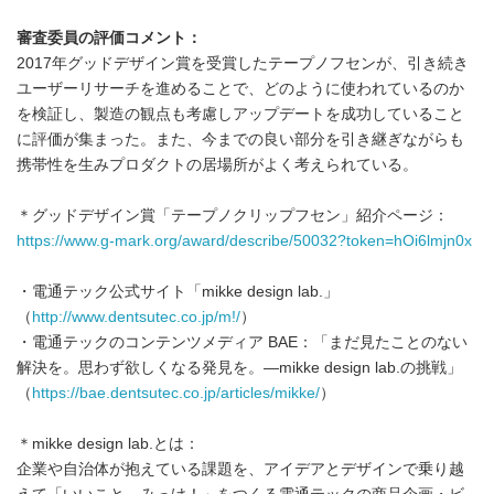
審査委員の評価コメント：
2017年グッドデザイン賞を受賞したテープノフセンが、引き続き
ユーザーリサーチを進めることで、どのように使われているのか
を検証し、製造の観点も考慮しアップデートを成功していること
に評価が集まった。また、今までの良い部分を引き継ぎながらも
携帯性を生みプロダクトの居場所がよく考えられている。
＊グッドデザイン賞「テープノクリップフセン」紹介ページ：
https://www.g-mark.org/award/describe/50032?token=hOi6lmjn0x
・電通テック公式サイト「mikke design lab.」
（
http://www.dentsutec.co.jp/m!/
）
・電通テックのコンテンツメディア BAE：「まだ見たことのない
解決を。思わず欲しくなる発見を。—mikke design lab.の挑戦」
（
https://bae.dentsutec.co.jp/articles/mikke/
）
＊mikke design lab.とは：
企業や自治体が抱えている課題を、アイデアとデザインで乗り越