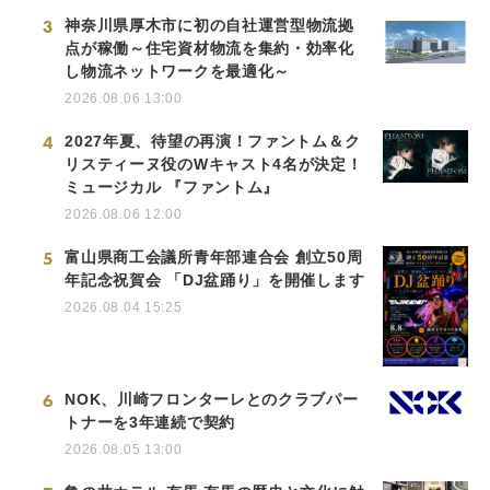
3
神奈川県厚木市に初の自社運営型物流拠
点が稼働～住宅資材物流を集約・効率化
し物流ネットワークを最適化～
2026.08.06 13:00
4
2027年夏、待望の再演！ファントム＆ク
リスティーヌ役のWキャスト4名が決定！
ミュージカル 『ファントム』
2026.08.06 12:00
5
富山県商工会議所青年部連合会 創立50周
年記念祝賀会 「DJ盆踊り」を開催します
2026.08.04 15:25
6
NOK、川崎フロンターレとのクラブパー
トナーを3年連続で契約
2026.08.05 13:00