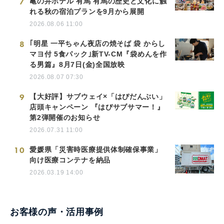
7
亀の井ホテル 有馬 有馬の歴史と文化に触
れる秋の宿泊プランを9月から展開
2026.08.06 11:00
8
｢明星 一平ちゃん夜店の焼そば 袋 からし
マヨ付 5食パック｣新TV-CM『袋めんを作
る男篇』8月7日(金)全国放映
2026.08.07 07:30
9
【大好評】サブウェイ×「はぴだんぶい」
店頭キャンペーン 『はぴサブサマー！』
第2弾開催のお知らせ
2026.07.31 11:00
10
愛媛県「災害時医療提供体制確保事業」
向け医療コンテナを納品
2026.03.19 14:00
お客様の声・活用事例