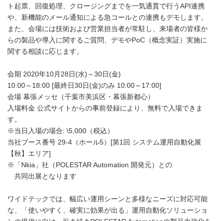
ト起票、回復処理、クロージングまでを一気通貫で行うAPI連携
や、新機能のメール通知による急コールとの連携もデモします。
また、会場には技術および営業担当者が常駐し、来場者の皆様か
らの製品や導入に関するご質問、デモやPoC（概念実証）実施に
関する相談に応じます。
会期 2020年10月28日(水)～30日(金)
10:00～18:00 [最終日30日(金)のみ 10:00～17:00]
会場 幕張メッセ（千葉市美浜区・幕張新都心）
入場料金 公式サイトからの事前登録により、無料で入場できま
す。
※当日入場の場合: \5,000（税込）
当社ブース番号 29-4（ホール5）[第1回 システム運用自動化展
【秋】エリア]
※「Nkia」社（POLESTAR Automation 開発元）との
共同出展となります
ワイドテックでは、幅広い運用シーンと多様なニーズに対応可能
な、「使いやすく、確実に効果が出る」運用自動化ソリューショ