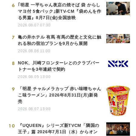
6
｢明星 一平ちゃん夜店の焼そば 袋 からし
マヨ付 5食パック｣新TV-CM『袋めんを作
る男篇』8月7日(金)全国放映
2026.08.07 07:30
7
亀の井ホテル 有馬 有馬の歴史と文化に触
れる秋の宿泊プランを9月から展開
2026.08.06 11:00
8
NOK、川崎フロンターレとのクラブパー
トナーを3年連続で契約
2026.08.05 13:00
9
「明星 チャルメラカップ 赤い味噌ちゃん
こ味ラーメン」2026年8月31日(月)新発
売
2026.08.07 13:00
10
『UQUEEN』シリーズ新TVCM「隣国の
王子」篇 2026年7月1日（水）からオン