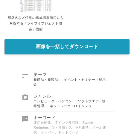
部署名など任意の構成情報項目にも
対応する「ライブオブジェクト照
会」機能
画像を一括してダウンロード

テーマ
新商品・新製品
、
イベント・セミナー・展示
会

ジャンル
コンピュータ・パソコン
、
ソフトウエア・情
報処理
、
ネットワーク・ITインフラ

キーワード
運用自動化、ITインフラ管理、Zabbix、
Redmine、ひとり情シス、API連携、メール連
携、サーバー、ネットワーク