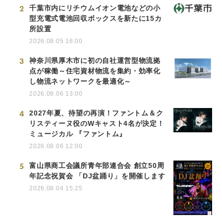
2
千葉市内にリチウムイオン電池などの小
型充電式電池回収ボックスを新たに15カ
所設置
2026.08.05 16:00
3
神奈川県厚木市に初の自社運営型物流拠
点が稼働～住宅資材物流を集約・効率化
し物流ネットワークを最適化～
2026.08.06 13:00
4
2027年夏、待望の再演！ファントム＆ク
リスティーヌ役のWキャスト4名が決定！
ミュージカル 『ファントム』
2026.08.06 12:00
5
富山県商工会議所青年部連合会 創立50周
年記念祝賀会 「DJ盆踊り」を開催します
2026.08.04 15:25