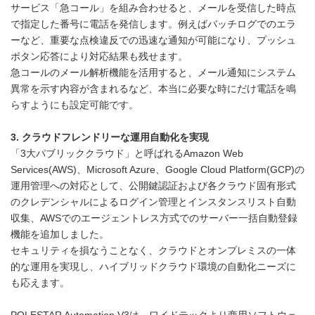
サービス「急コール」を組み合わせると、メールを受信した時点
で指定した番号に電話を発信します。例えばバッチログでのエラ
ーなど、重要な点検違反での迅速な通知が可能になり、プッシュ
ボタン応答により対応結果も残せます。
急コールのメール解析機能を活用すると、メール通知にシステム
異常を示す内容が含まれるなど、本当に必要な時にだけ電話を鳴
らすようにも設定可能です。
3. クラウドフレンドリーな運用自動化を実現
「3大パブリッククラウド」と呼ばれるAmazon Web
Services(AWS)、Microsoft Azure、Google Cloud Platform(GCP)の
運用管理への対応として、公開鍵認証および各クラウド固有形式
のクレデンシャルによるログイン管理とインスタンスリスト自動
収集、AWSでのエージェントレス方式でのサーバー一括自動登録
機能を追加しました。
セキュリティを損なうことなく、クラウドとオンプレミスの一体
的な運用を実現し、ハイブリッドクラウド環境の自動化ニーズに
も応えます。