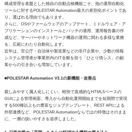
構成管理を基盤とした独自の自動点検機能こそ、他の運用自動化
ツールに対するPOLESTAR Automation最大の差別化ポイントであ
り、選ばれる理由でもあります。
さらに、OSやファームウェアのアップデート、ミドルウェア・ア
プリケーションのインストールとパッチの適用、運用報告書の作
成など、サーバーやネットワーク機器の運用に関わる多様な業務
を、広範にわたり自動化します。
近年は、官公庁・自治体や製造業などの非IT企業や、少数の情報
システム管理者が事業所内のIT全般を担う「ひとり情シス」の顧
客からの引き合いも増加しています。
■POLESTAR Automation V3.1
の新機能・改善点
親しみやすく属人化しにくい、軽快で直感的なHTML5ベースの
GUIによる管理画面、導入から自動化運用開始までを短期間で実現
する500種以上もの豊富なジョブテンプレート、REST APIによる
外部連携など、POLESTAR Automationならではの特徴はそのまま
に、一層の扱いやすさを追求しました。