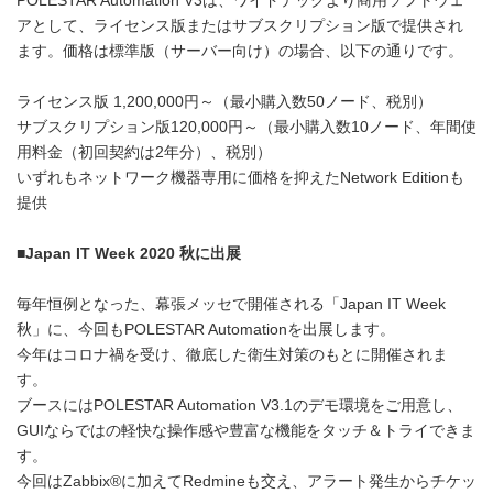
POLESTAR Automation V3は、ワイドテックより商用ソフトウェ
アとして、ライセンス版またはサブスクリプション版で提供され
ます。価格は標準版（サーバー向け）の場合、以下の通りです。
ライセンス版 1,200,000円～（最小購入数50ノード、税別）
サブスクリプション版120,000円～（最小購入数10ノード、年間使
用料金（初回契約は2年分）、税別）
いずれもネットワーク機器専用に価格を抑えたNetwork Editionも
提供
■Japan IT Week 2020
秋に出展
毎年恒例となった、幕張メッセで開催される「Japan IT Week
秋」に、今回もPOLESTAR Automationを出展します。
今年はコロナ禍を受け、徹底した衛生対策のもとに開催されま
す。
ブースにはPOLESTAR Automation V3.1のデモ環境をご用意し、
GUIならではの軽快な操作感や豊富な機能をタッチ＆トライできま
す。
今回はZabbix®に加えてRedmineも交え、アラート発生からチケッ