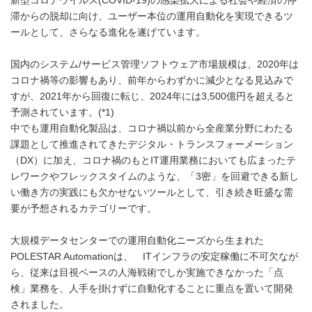
新型コロナウイルス(COVID-19)の感染拡大による社会や経済の停
滞からの脱却に向け、ユーザー本位の運用自動化を実現できるツ
ールとして、さらなる進化を遂げています。
国内のシステム/サービス管理ソフトウェア市場規模は、2020年は
コロナ禍等の影響もあり、前年からわずかに減少となる見込みで
すが、2021年から回復に転じ、2024年には3,500億円を超えると
予測されています。(*1)
中でも運用自動化製品は、コロナ禍以前から全産業分野にわたる
課題として推進されてきたデジタル・トランスフォーメーション
（DX）に加え、コロナ禍のもとIT運用業務においても広まったテ
レワークやフレックスタイムのような、「3密」を回避できる新し
い働き方の実践にも欠かせないツールとして、引き続き旺盛な需
要が予想されるカテゴリーです。
大規模データセンターでの運用自動化ニーズから生まれた
POLESTAR Automationは、 ITインフラの安定稼働に不可欠なが
ら、従来は目視ベースの人海戦術でしか実施できなかった「点
検」業務を、人手を掛けずに自動化することに重点を置いて開発
されました。